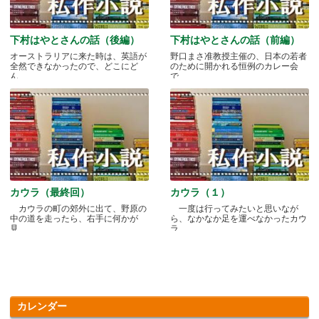
下村はやとさんの話（後編）
下村はやとさんの話（前編）
オーストラリアに来た時は、英語が
野口まさ准教授主催の、日本の若者
全然できなかったので、どこにど
のために開かれる恒例のカレー会
ん.....
で.....
カウラ（最終回）
カウラ（１）
カウラの町の郊外に出て、野原の
一度は行ってみたいと思いなが
中の道を走ったら、右手に何かが
ら、なかなか足を運べなかったカウ
見.....
ラ.....
カレンダー