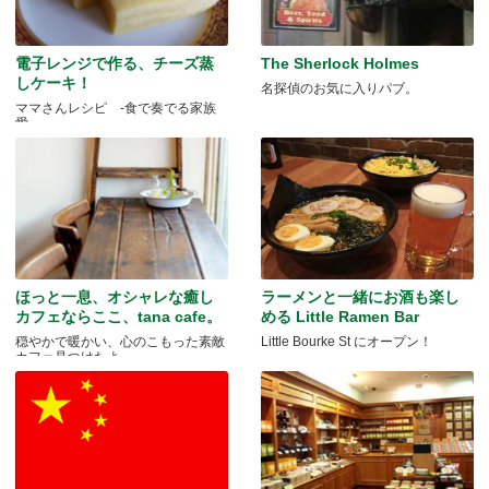
電子レンジで作る、チーズ蒸
The Sherlock Holmes
しケーキ！
名探偵のお気に入りパブ。
ママさんレシピ -食で奏でる家族
愛-
ほっと一息、オシャレな癒し
ラーメンと一緒にお酒も楽し
カフェならここ、tana cafe。
める Little Ramen Bar
穏やかで暖かい、心のこもった素敵
Little Bourke St にオープン！
カフェ見つけたよ。