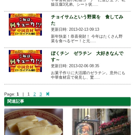
燥豆腐3兄弟。シート状.....
チョイサムという野菜を 食してみ
た
更新日時: 2013-02-13 09:13
新年快楽！恭喜発財！ 今年はたくさん野
菜を食べるぞー！と元.....
ぼくチン ゼラチン 大好きなんで
す～
更新日時: 2013-02-06 08:35
お菓子作りに大活躍のゼラチン。意外にも
中華食材店で発見し、驚.....
Page:
1
| 1
2
3
関連記事