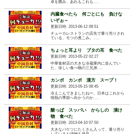
卓を囲み、あれもこれも.....
内臓食べたら 何ごとにも 負けな
いぞぉ～
更新日時: 2013-06-12 08:51
チューカレストランの店先で量り売りされ
ている、モツの煮こみ。.....
ちょっと耳より ブタの耳 食べた
更新日時: 2013-05-22 02:27
中華食材店の大きな冷蔵庫内に並んでい
た、珍しい食べ物の三兄弟.....
カンポ カンポ 漢方 スープ！
更新日時: 2013-05-15 08:45
冷えこんできましたねー。日本はこれから
情熱の季節へ向かうのか.....
酸っぱ スッパい からしの 漬け
物 食べた
更新日時: 2013-04-10 07:50
大きなバケツにたくさん入って、量り売り
しているお漬物を発見。.....