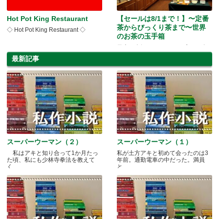
Hot Pot King Restaurant
【セールは8/1まで！】〜定番
茶からびっくり茶まで〜世界
◇ Hot Pot King Restaurant ◇
のお茶の玉手箱
日本の人気ティーショップ、ルピシ
ア・メルボルン店に潜入
最新記事
スーパーウーマン（２）
スーパーウーマン（１）
私はアキと知り合って1か月たっ
私が土方アキと初めて会ったのは3
た頃、私にも少林寺拳法を教えて
年前。通勤電車の中だった。満員
く.....
と.....