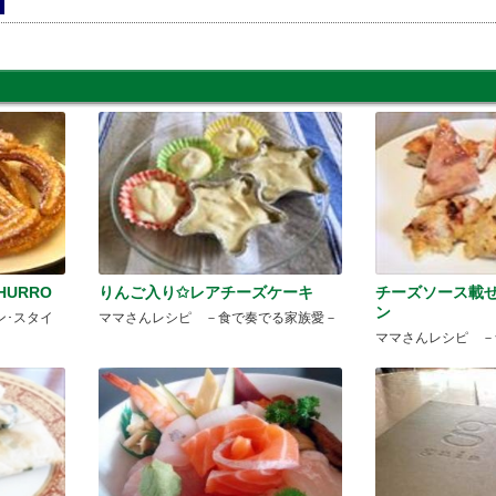
CHURRO
りんご入り✩レアチーズケーキ
チーズソース載
ン
ン･スタイ
ママさんレシピ －食で奏でる家族愛－
ママさんレシピ －