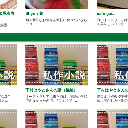
&豚春巻
Shyun 旬
cafe gaia
旬で新鮮なお刺身を気軽に食べたいなら
白いインテリアと緑
ココ！
で美味しいコーヒー
族愛-
下村はやとさんの話（後編）
下村はやとさん
のは3年
オーストラリアに来た時は、英語が全然
野口まさ准教授主催
....
できなかったので、どこにどん.....
めに開かれる恒例のカレ