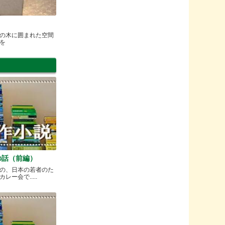
の木に囲まれた空間
を
の話（前編）
の、日本の若者のた
ー会で.....