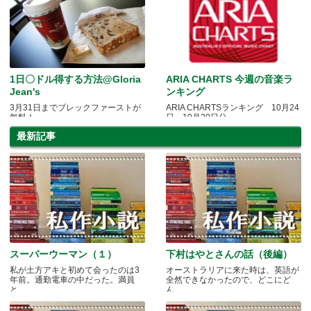
1日〇ドル得する方法@Gloria
ARIA CHARTS 今週の音楽ラ
Jean's
ンキング
3月31日までブレックファーストが
ARIA CHARTSランキング 10月24
無料！
日～10月30日分
最新記事
スーパーウーマン（１）
下村はやとさんの話（後編）
私が土方アキと初めて会ったのは3
オーストラリアに来た時は、英語が
年前。通勤電車の中だった。満員
全然できなかったので、どこにど
と.....
ん.....