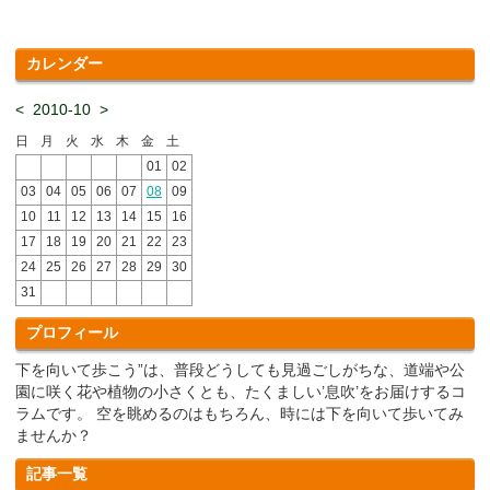
カレンダー
<
2010-10
>
日
月
火
水
木
金
土
01
02
03
04
05
06
07
08
09
10
11
12
13
14
15
16
17
18
19
20
21
22
23
24
25
26
27
28
29
30
31
プロフィール
下を向いて歩こう”は、普段どうしても見過ごしがちな、道端や公
園に咲く花や植物の小さくとも、たくましい’息吹’をお届けするコ
ラムです。 空を眺めるのはもちろん、時には下を向いて歩いてみ
ませんか？
記事一覧