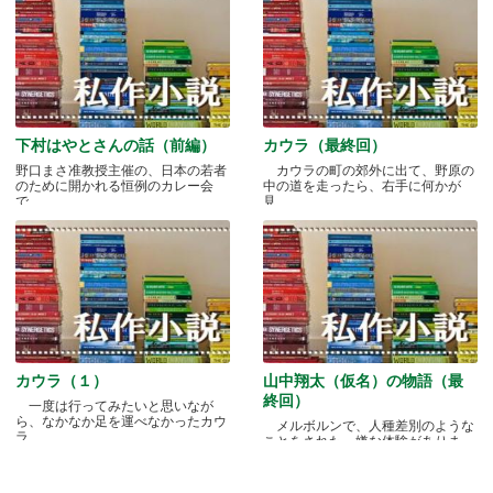
下村はやとさんの話（前編）
カウラ（最終回）
野口まさ准教授主催の、日本の若者
カウラの町の郊外に出て、野原の
のために開かれる恒例のカレー会
中の道を走ったら、右手に何かが
で.....
見.....
カウラ（１）
山中翔太（仮名）の物語（最
終回）
一度は行ってみたいと思いなが
ら、なかなか足を運べなかったカウ
メルボルンで、人種差別のような
ラ.....
ことをされた、嫌な体験がありま
す.....