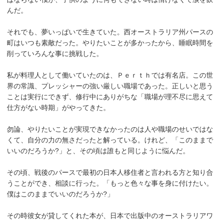
んだ。
それでも、夢いっぱいで生きていた。西オーストラリア州パースの
町はいつも素敵だった。やりたいことが多かったから、睡眠時間を
削っていろんな事に挑戦した。
私が料理人として働いていたのは、Ｐｅｒｔｈでは有名店。この世
界の常識、プレッシャーの強い厳しい職場であった。正しいと思う
ことは実行にできず、修行中にありがちな「職場が理不尽に思えて
仕方がない時期」がやってきた。
勿論、やりたいことが実現できなかったのは人や職場のせいではな
くて、自分の力の無さだったと解っている。けれど、「このままで
いいのだろうか?」と、その頃は誰もと同じように悩んだ。
その頃、戦後のパースで最初の日本人移住者と言われる方と知り合
うことができ、相談に行った。「もっと色々な事を身に付けたい。
僕はこのままでいいのだろうか?」
その時彼女が貸してくれた本が、日本で出版中のオーストラリアワ