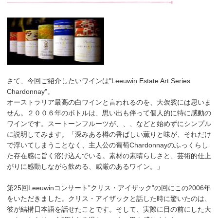
さて、今回ご紹介したいワインは"Leeuwin Estate Art Series
Chardonnay"。
オーストラリア最高の白ワインと言われるのを、大袈裟には思いま
せん。２００６年のボトルは、思い出も伴って個人的に特に感動の
ワインです。スートーンフルーツが、、、などと始めずにシンプル
に説明してみます。「深みある樽の香ばしい薫りと味が、それだけ
で浮いてしまうことなく、主人公の葡萄Chardonnayのふっくらし
た存在感に旨く溶け込んでいる。素材の素晴らしさと、芸術的仕上
がりに感動しながら飲める、威厳のあるワイン。」
第25回Leeuwinコンサート”クリス・アイザック”の回にこの2006年
をいただきました。クリス・アイザックと話した時に驚いたのは、
彼が結構日本語を話せたことです。そして、実際に目の前にした大