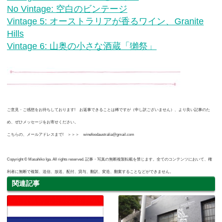
No Vintage: 空白のビンテージ
Vintage 5: オーストラリアが香るワイン、Granite
Hills
Vintage 6: 山奥の小さな酒蔵「獺祭」
ご意見・ご感想をお待ちしております! お返事できることは稀ですが（申し訳ございません）、より良い記事のた
め、ぜひメッセージをお寄せください。
こちらの、メールアドレスまで! ＞＞＞ winefoodaustralia@gmail.com
Copyright © Masahiko Iga. All rights reserved. 記事・写真の無断複製転載を禁じます。全てのコンテンツにおいて、権
利者に無断で複製、送信、放送、配付、貸与、翻訳、変造、翻案することなどができません。
関連記事