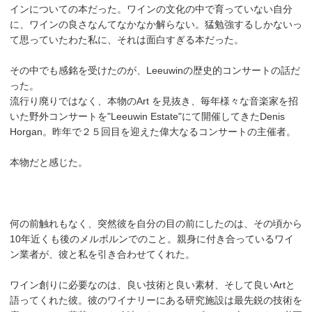
インについての本だった。ワインの文化の中で育っていない自分
に、ワインの良さなんてなかなか解らない。猛勉強するしかないっ
て思っていたわた私に、それは面白すぎる本だった。
その中でも感銘を受けたのが、Leeuwinの歴史的コンサートの話だ
った。
流行り廃りではなく、本物のArt を見抜き、毎年様々な音楽家を招
いた野外コンサートを"Leeuwin Estate"にて開催してきたDenis
Horgan。昨年で２５回目を迎えた偉大なるコンサートの主催者。
本物だと感じた。
何の前触れもなく、突然彼を自分の目の前にしたのは、その頃から
10年近くも後のメルボルンでのこと。親身に付き合っているワイ
ン業者が、彼と私を引き合わせてくれた。
ワイン創りに必要なのは、良い技術と良い素材、そして良いArtと
語ってくれた彼。彼のワイナリーにある研究施設は最先鋭の技術を