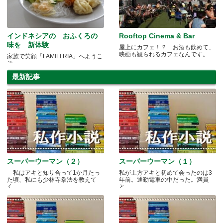
インドネシアの おふくろの
Rooftop Cinema & Bar
味を 新体験
屋上にカフェ！？ お酒も飲めて、
映画も観られるカフェなんです。
家族で笑顔「FAMILI RIA」へようこ
そ
最新記事
スーパーウーマン（２）
スーパーウーマン（１）
私はアキと知り合って1か月たっ
私が土方アキと初めて会ったのは3
た頃、私にも少林寺拳法を教えて
年前。通勤電車の中だった。満員
く.....
と.....