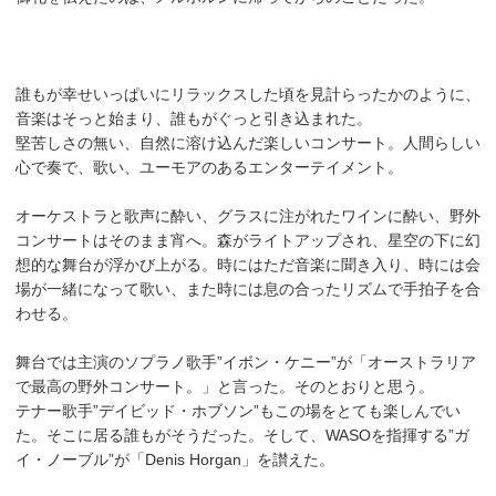
誰もが幸せいっぱいにリラックスした頃を見計らったかのように、
音楽はそっと始まり、誰もがぐっと引き込まれた。
堅苦しさの無い、自然に溶け込んだ楽しいコンサート。人間らしい
心で奏で、歌い、ユーモアのあるエンターテイメント。
オーケストラと歌声に酔い、グラスに注がれたワインに酔い、野外
コンサートはそのまま宵へ。森がライトアップされ、星空の下に幻
想的な舞台が浮かび上がる。時にはただ音楽に聞き入り、時には会
場が一緒になって歌い、また時には息の合ったリズムで手拍子を合
わせる。
舞台では主演のソプラノ歌手”イボン・ケニー”が「オーストラリア
で最高の野外コンサート。」と言った。そのとおりと思う。
テナー歌手”デイビッド・ホブソン”もこの場をとても楽しんでい
た。そこに居る誰もがそうだった。そして、WASOを指揮する”ガ
イ・ノーブル”が「Denis Horgan」を讃えた。