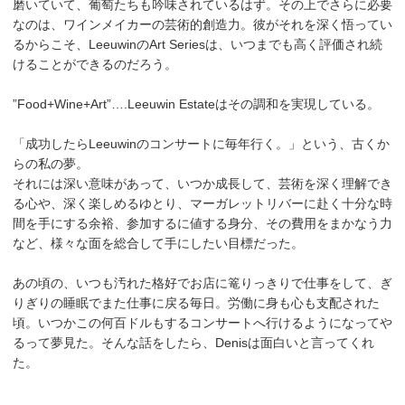
磨いていて、葡萄たちも吟味されているはず。その上でさらに必要
なのは、ワインメイカーの芸術的創造力。彼がそれを深く悟ってい
るからこそ、LeeuwinのArt Seriesは、いつまでも高く評価され続
けることができるのだろう。
”Food+Wine+Art”….Leeuwin Estateはその調和を実現している。
「成功したらLeeuwinのコンサートに毎年行く。」という、古くか
らの私の夢。
それには深い意味があって、いつか成長して、芸術を深く理解でき
る心や、深く楽しめるゆとり、マーガレットリバーに赴く十分な時
間を手にする余裕、参加するに値する身分、その費用をまかなう力
など、様々な面を総合して手にしたい目標だった。
あの頃の、いつも汚れた格好でお店に篭りっきりで仕事をして、ぎ
りぎりの睡眠でまた仕事に戻る毎日。労働に身も心も支配された
頃。いつかこの何百ドルもするコンサートへ行けるようになってや
るって夢見た。そんな話をしたら、Denisは面白いと言ってくれ
た。