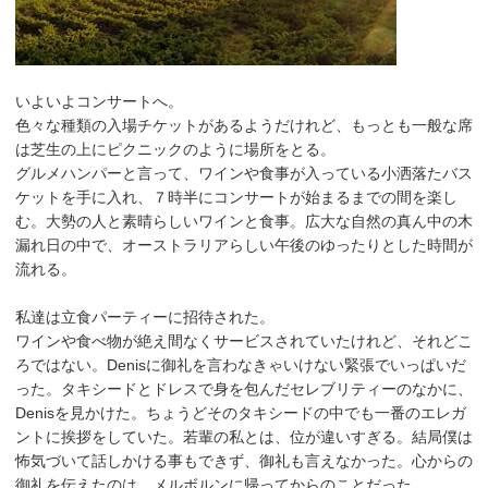
いよいよコンサートへ。
色々な種類の入場チケットがあるようだけれど、もっとも一般な席
は芝生の上にピクニックのように場所をとる。
グルメハンパーと言って、ワインや食事が入っている小洒落たバス
ケットを手に入れ、７時半にコンサートが始まるまでの間を楽し
む。大勢の人と素晴らしいワインと食事。広大な自然の真ん中の木
漏れ日の中で、オーストラリアらしい午後のゆったりとした時間が
流れる。
私達は立食パーティーに招待された。
ワインや食べ物が絶え間なくサービスされていたけれど、それどこ
ろではない。Denisに御礼を言わなきゃいけない緊張でいっぱいだ
った。タキシードとドレスで身を包んだセレブリティーのなかに、
Denisを見かけた。ちょうどそのタキシードの中でも一番のエレガ
ントに挨拶をしていた。若輩の私とは、位が違いすぎる。結局僕は
怖気づいて話しかける事もできず、御礼も言えなかった。心からの
御礼を伝えたのは、メルボルンに帰ってからのことだった。