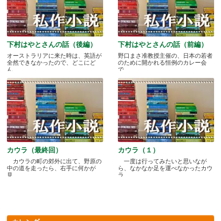
下村はやとさんの話（後編）
下村はやとさんの話（前編）
オーストラリアに来た時は、英語が
野口まさ准教授主催の、日本の若者
全然できなかったので、どこにど
のために開かれる恒例のカレー会
ん.....
で.....
カウラ（最終回）
カウラ（１）
カウラの町の郊外に出て、野原の
一度は行ってみたいと思いなが
中の道を走ったら、右手に何かが
ら、なかなか足を運べなかったカウ
見.....
ラ.....