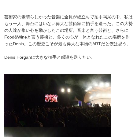
芸術家の素晴らしかった音楽に全員が総立ちで拍手喝采の中、私は
もう一人、舞台にはいない偉大な芸術家に拍手を送った。この大勢
の人達が集い心を動かしたこの場所。音楽と言う芸術と、さらに
Food&Wineと言う芸術と、多くの心が一体となれたこの場所を作
ったDenis。この歴史こそが最も偉大な本物のARTだと僕は思う。
Denis Horganに大きな拍手と感謝を送りたい。