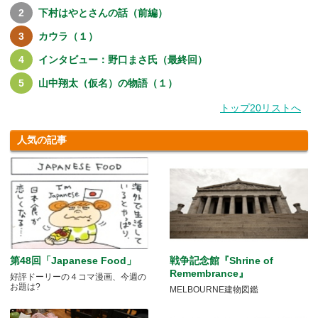
下村はやとさんの話（前編）
カウラ（１）
インタビュー：野口まさ氏（最終回）
山中翔太（仮名）の物語（１）
トップ20リストへ
人気の記事
第48回「Japanese Food」
戦争記念館『Shrine of
Remembrance』
好評ドーリーの４コマ漫画、今週の
お題は?
MELBOURNE建物図鑑