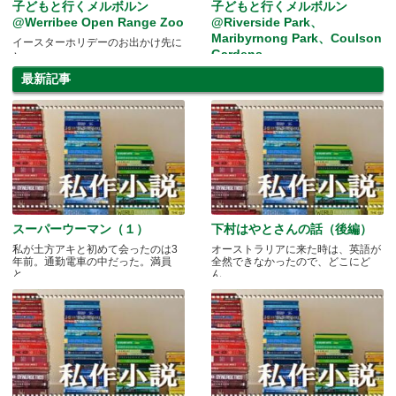
子どもと行くメルボルン
子どもと行くメルボルン
@Werribee Open Range Zoo
@Riverside Park、
Maribyrnong Park、Coulson
イースターホリデーのお出かけ先に
Gardens
♪
プレイグランドめぐりへ✩
最新記事
スーパーウーマン（１）
下村はやとさんの話（後編）
私が土方アキと初めて会ったのは3
オーストラリアに来た時は、英語が
年前。通勤電車の中だった。満員
全然できなかったので、どこにど
と.....
ん.....