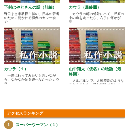
下村はやとさんの話（前編）
カウラ（最終回）
野口まさ准教授主催の、日本の若者
カウラの町の郊外に出て、野原の
のために開かれる恒例のカレー会
中の道を走ったら、右手に何かが
で.....
見.....
カウラ（１）
山中翔太（仮名）の物語（最
終回）
一度は行ってみたいと思いなが
ら、なかなか足を運べなかったカウ
メルボルンで、人種差別のような
ラ.....
ことをされた、嫌な体験がありま
す.....
アクセスランキング
スーパーウーマン（１）