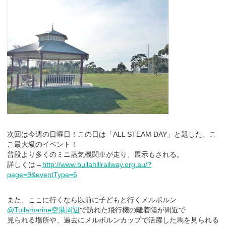
次回は今週の日曜日！この日は「ALL STEAM DAY」と題した、こ
こ最大級のイベント！
普段より多くのミニ蒸気機関車が走り、展示もされる。
詳しくは→
http://www.bullahillrailway.org.au/?
page=9&eventType=6
また、ここに行くなら以前に子どもと行くメルボルン
@Tullamarine空港周辺
で訪れた飛行機の離着陸が間近で
見られる場所や、過去にメルボルンカップで活躍した馬を見られる