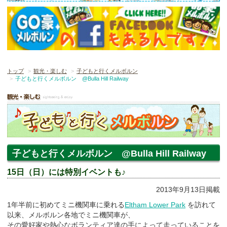
トップ
観光・楽しむ
子どもと行くメルボルン
子どもと行くメルボルン @Bulla Hill Railway
子どもと行くメルボルン @Bulla Hill Railway
15日（日）には特別イベントも♪
2013年9月13日掲載
1年半前に初めてミニ機関車に乗れる
Eltham Lower Park
を訪れて
以来、メルボルン各地でミニ機関車が、
その愛好家や熱心なボランティア達の手によって走っていることを