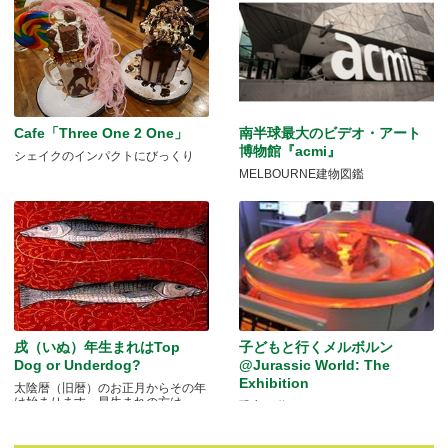
Cafe「Three One 2 One」
南半球最大のビデオ・アート
博物館『acmi』
シェイクのインパクトにびっくり
MELBOURNE建物図鑑
戌（いぬ）年生まれはTop
子どもと行くメルボルン
Dog or Underdog?
@Jurassic World: The
Exhibition
太陰暦（旧暦）のお正月からその年
は始まります。早生まれの方は.....
恐竜が動く！