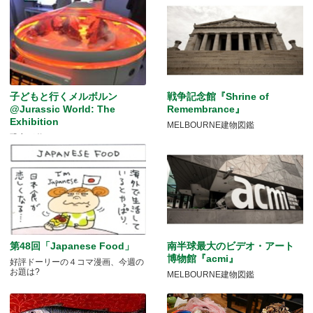
子どもと行くメルボルン
戦争記念館『Shrine of
@Jurassic World: The
Remembrance』
Exhibition
MELBOURNE建物図鑑
恐竜が動く！
第48回「Japanese Food」
南半球最大のビデオ・アート
博物館『acmi』
好評ドーリーの４コマ漫画、今週の
お題は?
MELBOURNE建物図鑑