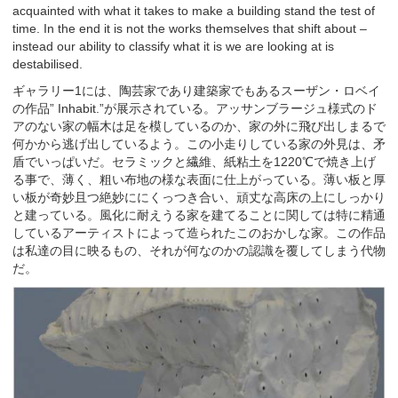
acquainted with what it takes to make a building stand the test of
time. In the end it is not the works themselves that shift about –
instead our ability to classify what it is we are looking at is
destabilised.
ギャラリー1には、陶芸家であり建築家でもあるスーザン・ロベイ
の作品” Inhabit.”が展示されている。アッサンブラージュ様式のド
アのない家の幅木は足を模しているのか、家の外に飛び出しまるで
何かから逃げ出しているよう。この小走りしている家の外見は、矛
盾でいっぱいだ。セラミックと繊維、紙粘土を1220℃で焼き上げ
る事で、薄く、粗い布地の様な表面に仕上がっている。薄い板と厚
い板が奇妙且つ絶妙ににくっつき合い、頑丈な高床の上にしっかり
と建っている。風化に耐えうる家を建てることに関しては特に精通
しているアーティストによって造られたこのおかしな家。この作品
は私達の目に映るもの、それが何なのかの認識を覆してしまう代物
だ。