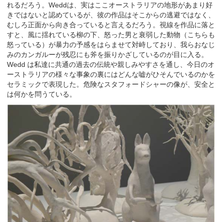
れるだろう。Weddは、実はここオーストラリアの地形があまり好
きではないと認めているが、彼の作品はそこからの逃避ではなく、
むしろ正面から向き合っていると言えるだろう。視線を作品に落と
すと、風に揺れている柳の下、怒った男と衰弱した動物（こちらも
怒っている）が暴力の予感をはらませて対峙しており、我らおなじ
みのカンガルーが残忍にも斧を振りかざしているのが目に入る。
Wedd は私達に共通の過去の伝統や親しみやすさを通し、今日のオ
ーストラリアの様々な事象の裏にはどんな嘘がひそんでいるのかを
セラミックで表現した。危険なスタフォードシャーの像が、安全と
は何かを問うている。