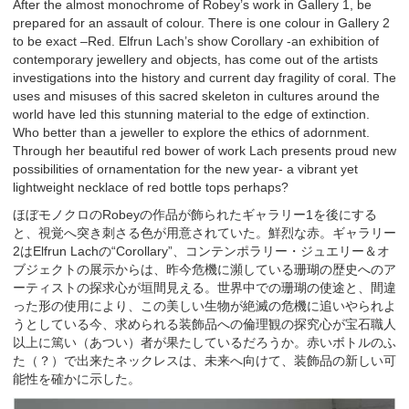
After the almost monochrome of Robey’s work in Gallery 1, be
prepared for an assault of colour. There is one colour in Gallery 2
to be exact –Red. Elfrun Lach’s show Corollary -an exhibition of
contemporary jewellery and objects, has come out of the artists
investigations into the history and current day fragility of coral. The
uses and misuses of this sacred skeleton in cultures around the
world have led this stunning material to the edge of extinction.
Who better than a jeweller to explore the ethics of adornment.
Through her beautiful red bower of work Lach presents proud new
possibilities of ornamentation for the new year- a vibrant yet
lightweight necklace of red bottle tops perhaps?
ほぼモノクロのRobeyの作品が飾られたギャラリー1を後にする
と、視覚へ突き刺さる色が用意されていた。鮮烈な赤。ギャラリー
2はElfrun Lachの“Corollary”、コンテンポラリー・ジュエリー＆オ
ブジェクトの展示からは、昨今危機に瀕している珊瑚の歴史へのア
ーティストの探求心が垣間見える。世界中での珊瑚の使途と、間違
った形の使用により、この美しい生物が絶滅の危機に追いやられよ
うとしている今、求められる装飾品への倫理観の探究心が宝石職人
以上に篤い（あつい）者が果たしているだろうか。赤いボトルのふ
た（？）で出来たネックレスは、未来へ向けて、装飾品の新しい可
能性を確かに示した。