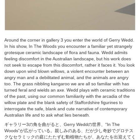
Around the corner in gallery 3 you enter the world of Gerry Wedd.
In his show, In The Woods you encounter a familiar yet strangely
grotesque ceramic landscape of flora and fauna. Wedd admits
feeling discomfort in the Australian landscape, but his work does
not seek to escape from this discomfort, rather it faces it. You look
down upon wind blown willows, a violent encounter between an
angry man and a debilitated animal, and the animals are angry
too. The grass nibbling kangaroo we are all so familiar with has
turned feral and wields an axe. Wedd plays with ceramic traditions
of the past, using our common familiarity with the arcadia of the
willow plate and the blank safety of Staffordshire figurines to
interrogate the safe, blank and cute narrative of contemporary
Australian life and to ask what lies beneath.
ギャラリー3の角を曲がると、Gerry Weddの世界、“In The
Woods”が広がっている。親しみのある、だが少し奇妙でグロテス
クなセラミックの庭にたたずむ動植物たちが、あなたを出迎えてく