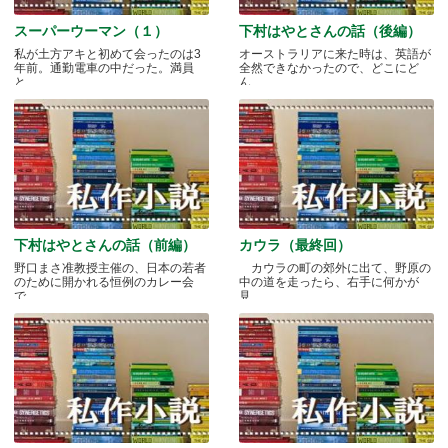
スーパーウーマン（１）
下村はやとさんの話（後編）
私が土方アキと初めて会ったのは3
オーストラリアに来た時は、英語が
年前。通勤電車の中だった。満員
全然できなかったので、どこにど
と.....
ん.....
下村はやとさんの話（前編）
カウラ（最終回）
野口まさ准教授主催の、日本の若者
カウラの町の郊外に出て、野原の
のために開かれる恒例のカレー会
中の道を走ったら、右手に何かが
で.....
見.....