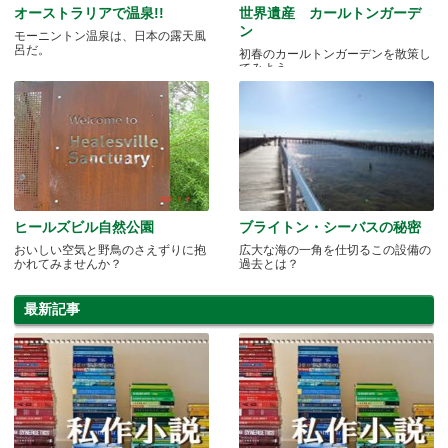
オーストラリアで温泉!!
世界遺産 カールトンガーデ
ン
モーニントン温泉は、日本の露天風
呂だ。
初春のカールトンガーデンを散策し
てみよう。
ヒールズビル自然公園
ブライトン・シーバスの秘密
おいしい空気と野鳥のさえずりに抱
広大な海の一角を仕切るこの設備の
かれてみませんか？
過去とは？
最新記事