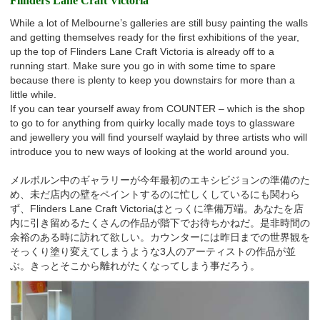
Flinders Lane Craft Victoria
While a lot of Melbourne’s galleries are still busy painting the walls
and getting themselves ready for the first exhibitions of the year,
up the top of Flinders Lane Craft Victoria is already off to a
running start. Make sure you go in with some time to spare
because there is plenty to keep you downstairs for more than a
little while.
If you can tear yourself away from COUNTER – which is the shop
to go to for anything from quirky locally made toys to glassware
and jewellery you will find yourself waylaid by three artists who will
introduce you to new ways of looking at the world around you.
メルボルン中のギャラリーが今年最初のエキシビジョンの準備のた
め、未だ店内の壁をペイントするのに忙しくしているにも関わら
ず、Flinders Lane Craft Victoriaはとっくに準備万端。あなたを店
内に引き留めるたくさんの作品が階下でお待ちかねだ。是非時間の
余裕のある時に訪れて欲しい。カウンターには昨日までの世界観を
そっくり塗り変えてしまうような3人のアーティストの作品が並
ぶ。きっとそこから離れがたくなってしまう事だろう。