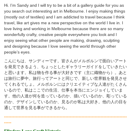
Hi. I’m Sandy and I will try to be a bit of a gallery guide for you as
you search out interesting art in Melbourne. I enjoy making things
(mostly out of textiles) and I am addicted to travel because I think
travel, like art gives me a new perspective on the world I live in. I
love living and working in Melbourne because there are so many
wonderfully crafty, creative people everywhere you look and l
enjoy seeing what other people are making, drawing, sculpting
and designing because I love seeing the world through other
people’s eyes.
こんにちは、サンディーです。皆さんがメルボルンで面白いアート
を発見できるよう、ちょっとしたギャラリーガイドをしていきたい
と思います。私は物を作る事が大好きです（主に織物から）。あと
は旅行に夢中。旅行ってアートと同じで、新しい世界観を発見させ
てくれるでしょ。メルボルンにはクリエイティブな人達がたくさん
いるので、私はここでの生活、仕事を本当にエンジョイしていま
す。他の人達が何を造っているのか、描いているのか、彫っている
のか、デザインしているのか、見るのが私は大好き。他の人の目を
通して世界を見る事ができるから。
------------------------------------------------------------------------------------
-----