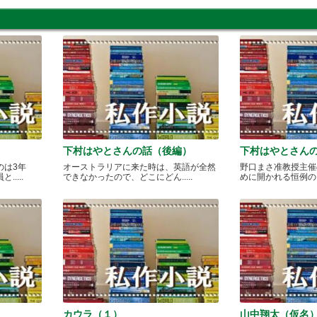
下村はやとさんの話（後編）
下村はやとさん
のは3年
オーストラリアに来た時は、英語が全然
野口まさ准教授主催
....
できなかったので、どこにどん.....
めに開かれる恒例のカレ
カウラ（１）
山中翔太（仮名