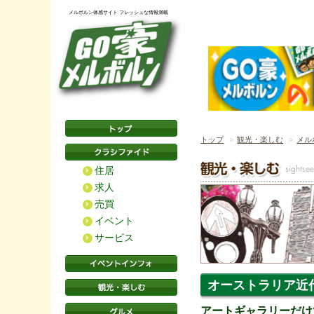
メルボルン体感サイト フレッシュな情報満載
トップ
観光・楽しむ
メル
住居
求人
売買
イベント
サービス
オーストラリア近
アートギャラリーだけ