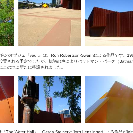
オブジェ『vault』は、Ron Robertson-Swannによる作品です。1
re）に設置される予定でしたが、抗議の声によりバットマン・パーク（Batman
年にこの地に新たに移設されました。
Water Hall』。Gerda SteinerとJorg Lenzlingerによる作