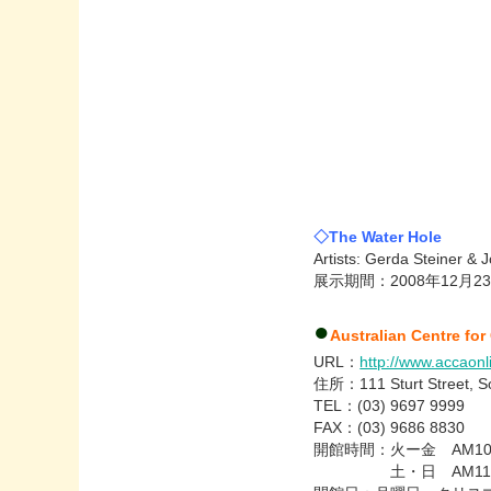
◇The Water Hole
Artists: Gerda Steiner &
展示期間：2008年12月23
●
Australian Centre f
URL：
http://www.accaonl
住所：111 Sturt Street, S
TEL：
(03) 9697 9999
FAX：
(03) 9686 8830
開館時間：火ー金 AM10:0
土・日 AM11:00-