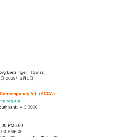
 Jorg Lenzlinger （Swiss）
日-2009年3月1日
or Contemporary Art（ACCA）
ine.org.au/
outhbank, VIC 3006
0-PM5:00
PM6:00