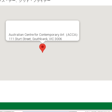
マス・デー、グッド・フライデー
Australian Centre for Contemporary Art（ACCA）
111 Sturt Street, Southbank, VIC 3006