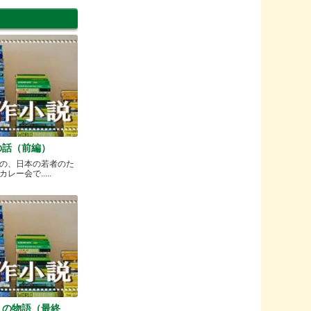
の話（前編）
の、日本の若者のた
ー会で.....
）の物語（最終