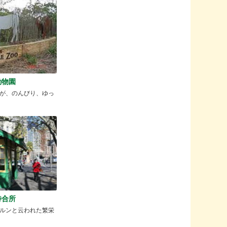
動物園
が、のんびり、ゆっ
待合所
ルンと云われた繁栄