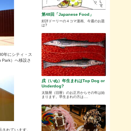
第48回「Japanese Food」
好評ドーリーの４コマ漫画、今週のお題
は?
980年にシティ・ス
 Park）へ移設さ
戌（いぬ）年生まれはTop Dog or
Underdog?
太陰暦（旧暦）のお正月からその年は始
まります。早生まれの方は.....
品が展示されています。