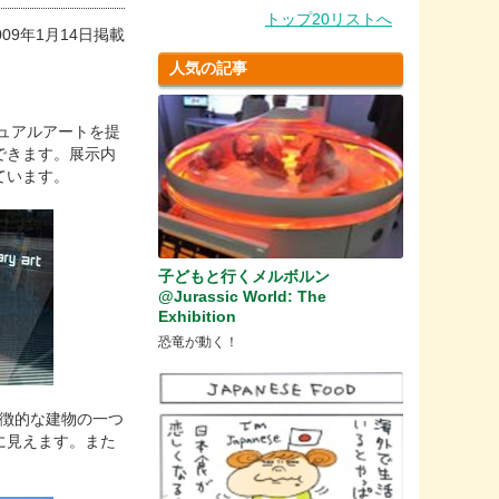
トップ20リストへ
009年1月14日掲載
人気の記事
なビジュアルアートを提
できます。展示内
ています。
子どもと行くメルボルン
@Jurassic World: The
Exhibition
恐竜が動く！
特徴的な建物の一つ
に見えます。また
。