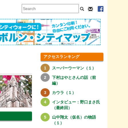
アクセスランキング
スーパーウーマン（１）
下村はやとさんの話（前
編）
カウラ（１）
インタビュー：野口まさ氏
（最終回）
山中翔太（仮名）の物語
（１）