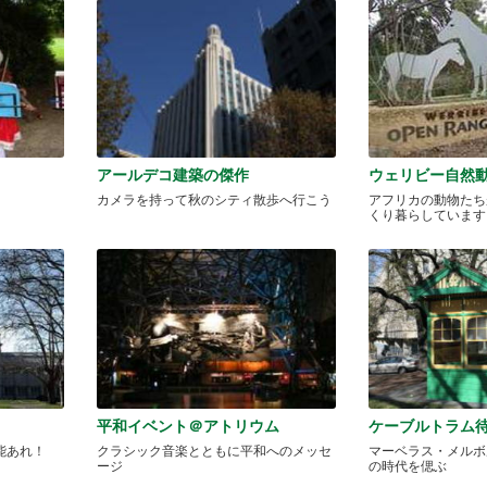
アールデコ建築の傑作
ウェリビー自然
カメラを持って秋のシティ散歩へ行こう
アフリカの動物たち
くり暮らしています
平和イベント＠アトリウム
ケーブルトラム
能あれ！
クラシック音楽とともに平和へのメッセ
マーベラス・メルボ
ージ
の時代を偲ぶ