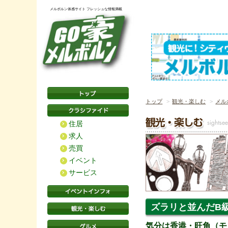
メルボルン体感サイト フレッシュな情報満載
トップ
観光・楽しむ
メル
住居
求人
売買
イベント
サービス
ズラリと並んだB
気分は香港・旺角（モ