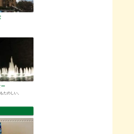
堂
ター
もたのしい。