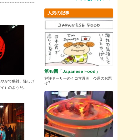
人気の記事
！
第48回「Japanese Food」
好評ドーリーの４コマ漫画、今週のお題
賑やかで猥雑、怪しげ
は?
ガイ）のようだ。