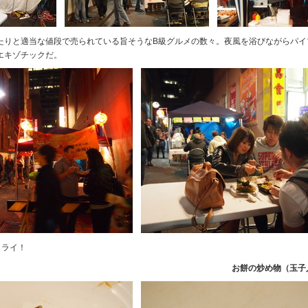
たりと適当な値段で売られている旨そうなB級グルメの数々。夜風を浴びながらパイ
エキゾチックだ。
トライ！
お餅の炒め物（玉子