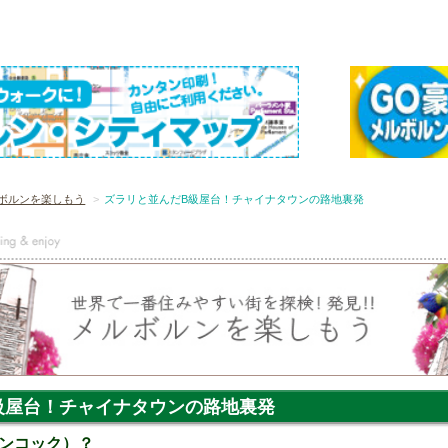
ボルンを楽しもう
ズラリと並んだB級屋台！チャイナタウンの路地裏発
級屋台！チャイナタウンの路地裏発
ンコック）？