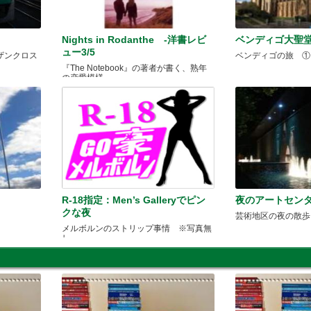
Nights in Rodanthe -洋書レビ
ベンディゴ大聖
ュー3/5
ザンクロス
ベンディゴの旅 ①
『The Notebook』の著者が書く、熟年
の恋愛模様
R-18指定：Men’s Galleryでピン
夜のアートセン
クな夜
芸術地区の夜の散歩
メルボルンのストリップ事情 ※写真無
し