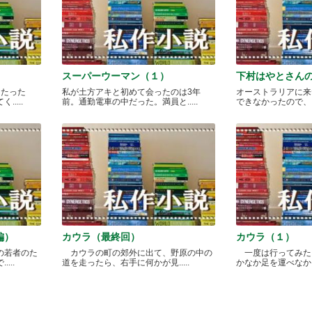
スーパーウーマン（１）
下村はやとさん
月たった
私が土方アキと初めて会ったのは3年
オーストラリアに来
....
前。通勤電車の中だった。満員と.....
できなかったので、どこ
編）
カウラ（最終回）
カウラ（１）
の若者のた
カウラの町の郊外に出て、野原の中の
一度は行ってみた
...
道を走ったら、右手に何かが見.....
かなか足を運べなかった