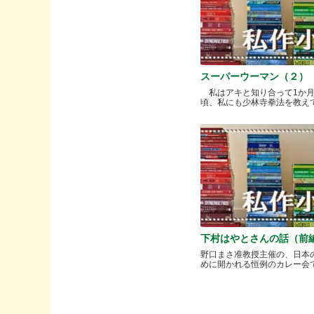
スーパーウーマン（２）
私はアキと知り合って1か
頃、私にも少林寺拳法を教えてく.
下村はやとさんの話（前
野口まさ准教授主催の、日本
めに開かれる恒例のカレー会で..