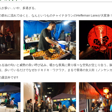
人が多い…いや、多過ぎる。
れに流れてゆくと、なんといつものチャイナタウンのHeffernan Laneが大変身
れる油の匂いと威勢の良い呼び込み。暖かな夜風に乗り様々な空気が交じり合う。
点、歩いているだけでなぜかドキドキ・ワクワク。まるで香港の女人街（ノンヤン
露店外です!!