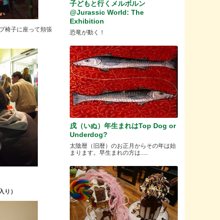
子どもと行くメルボルン
@Jurassic World: The
Exhibition
プ椅子に座って頬張
恐竜が動く！
戌（いぬ）年生まれはTop Dog or
Underdog?
太陰暦（旧暦）のお正月からその年は始
まります。早生まれの方は.....
入り）