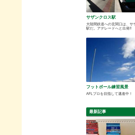
サザンクロス駅
大陸間鉄道への玄関口は、サ
駅だ。アデレードへと出発!!
フットボール練習風景
AFLプロを目指して邁進中！
最新記事