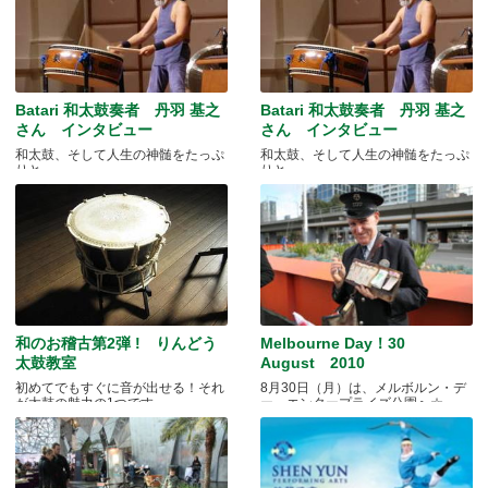
Batari 和太鼓奏者 丹羽 基之
Batari 和太鼓奏者 丹羽 基之
さん インタビュー
さん インタビュー
和太鼓、そして人生の神髄をたっぷ
和太鼓、そして人生の神髄をたっぷ
りと
りと
和のお稽古第2弾 ! りんどう
Melbourne Day！30
太鼓教室
August 2010
初めてでもすぐに音が出せる！それ
8月30日（月）は、メルボルン・デ
が太鼓の魅力の1つです
ー。エンタープライズ公園へ☆