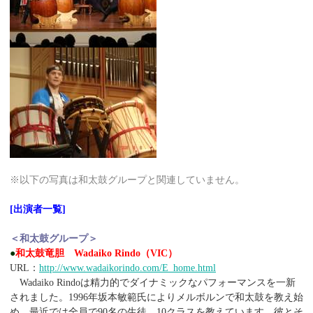
※以下の写真は和太鼓グループと関連していません。
[出演者一覧]
＜和太鼓グループ＞
●
和太鼓竜胆 Wadaiko Rindo（VIC）
URL：
http://www.wadaikorindo.com/E_home.html
Wadaiko Rindoは精力的でダイナミックなパフォーマンスを一新
されました。1996年坂本敏範氏によりメルボルンで和太鼓を教え始
め、最近では全員で90名の生徒、10クラスを教えています。彼とそ