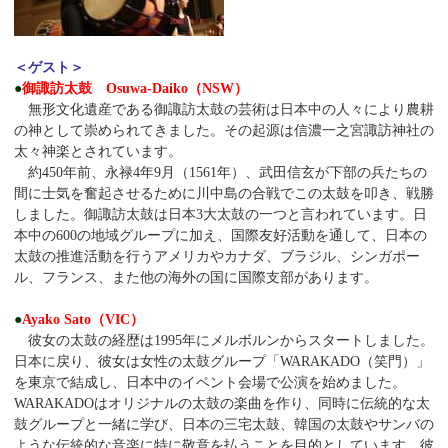
＜ゲスト＞
●
御諏訪太鼓 Osuwa-Daiko（NSW）
無形文化遺産である御諏訪太鼓の芸術は日本中の人々により農耕
の神として崇められてきました。その起源は信濃一之宮諏訪神社の
太々神楽とされています。
約450年前、永禄4年9月（1561年）、武田信玄が下部の兵たちの
間に士気を奮起させるために川中島の合戦でこの太鼓を叩き、戦勝
しました。御諏訪太鼓は日本3大太鼓の一つと言われています。日
本中の600の地域グループに加え、国際友好活動を通して、日本の
太鼓の推進活動を行うアメリカやカナダ、ブラジル、シンガポー
ル、フランス、また他の海外の国に国際支部があります。
●
Ayako Sato（VIC）
彼女の太鼓の経歴は1995年にメルボルンからスタートしました。
日本に戻り、彼女は女性の太鼓グループ「WARAKADO（笑門）」
を東京で結成し、日本中のイベント会場で公演を始めました。
WARAKADOはオリジナルの太鼓の楽曲を作り、同時に伝統的な太
鼓グループと一緒に学び、日本の三宅太鼓、韓国の太鼓やサンバの
ような伝統的な音楽に特に敬意を払うことを目的としています。彼