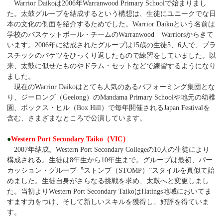
Warrior Daikoは2006年Warranwood Primary Schoolで始まりまし
た。太鼓グループを結成するという構想は、生徒にユニークでな日
本の文化の側面を紹介するためでした。Warrior Daikoという名前は
学校のバスケットボール・チームのWarranwood Warriorsからきて
います。2006年に結成されたグループは15歳の生徒5、6人で、プラ
スチックのバケツをひっくり返したもので練習をしていました。以
来、太鼓に似せたものやドラム・セットなどで練習するようになり
ました。
現在のWarrior Daikoはとても人気のあるパフォーミング集団とな
り、ジーロング（Geelong）のMandama Primary Schoolや地元の幼稚
園、ボックス・ヒル（Box Hill）で毎年開催されるJapan Festivalを
含む、さまざまなところで公演しています。
●
Western Port Secondary Taiko（VIC）
2007年結成。Western Port Secondary Collegeの10人の生徒により
構成される。生徒は8年生から10年生まで。グループは最初、パー
カッション・グループ〝ストンプ（STOMP）”スタイルを真似て始
めました。生徒自身がさらなる挑戦を求め、太鼓へと変更しまし
た。当初よりWestern Port Secondary TaikoはHatings地域においてま
すます力をつけ、そして新しいスキルを獲得し、好評を得ていま
す。