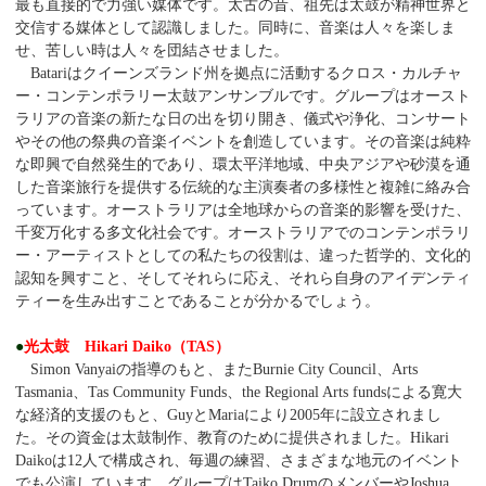
最も直接的で力強い媒体です。太古の昔、祖先は太鼓が精神世界と
交信する媒体として認識しました。同時に、音楽は人々を楽しま
せ、苦しい時は人々を団結させました。
Batariはクイーンズランド州を拠点に活動するクロス・カルチャ
ー・コンテンポラリー太鼓アンサンブルです。グループはオースト
ラリアの音楽の新たな日の出を切り開き、儀式や浄化、コンサート
やその他の祭典の音楽イベントを創造しています。その音楽は純粋
な即興で自然発生的であり、環太平洋地域、中央アジアや砂漠を通
した音楽旅行を提供する伝統的な主演奏者の多様性と複雑に絡み合
っています。オーストラリアは全地球からの音楽的影響を受けた、
千変万化する多文化社会です。オーストラリアでのコンテンポラリ
ー・アーティストとしての私たちの役割は、違った哲学的、文化的
認知を興すこと、そしてそれらに応え、それら自身のアイデンティ
ティーを生み出すことであることが分かるでしょう。
●
光太鼓 Hikari Daiko（TAS）
Simon Vanyaiの指導のもと、またBurnie City Council、Arts
Tasmania、Tas Community Funds、the Regional Arts fundsによる寛大
な経済的支援のもと、GuyとMariaにより2005年に設立されまし
た。その資金は太鼓制作、教育のために提供されました。Hikari
Daikoは12人で構成され、毎週の練習、さまざまな地元のイベント
でも公演しています。グループはTaiko DrumのメンバーやJoshua