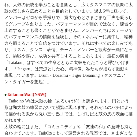
れ、太鼓の伝統を学ぶことを意図とし、広くタスマニアの観衆に太
鼓の楽しさを広めることを目的としています。過去6年に亘って、
メンバーはゼロから手探りで、寛大な心とさまざまな工夫を凝らし
てグループを創りました。パフォーマンスが目的ではなく、練習や
上達することも書くことができません。メンバーたちはステージで
のパフォーマンスの情熱を経験し、そのエネルギーに集中し、精神
力を鍛えることで自信をつけています。それはすべての楽しみであ
り、リズム、ダンス、表情、チーム・メンバーと観客が一緒になっ
て、挑戦や喜び、成功を共有しすることにあります。最初の演目
「Tatakou」はすべての生命とともに太鼓をたたこうと呼びかけま
す。「Jangaru」は荒涼とした心、精神像、私たちが揺らす振動を
表現しています。Drum - Dora/mu - Tiger Dreaming（タスマニア
ン・タイガーを想起）。
●
Taiko no Wa（NSW）
Taiko no Waは太鼓の輪（あるいは和）と訳されます。円という
形は和太鼓の練習において頻繁に現れます。それぞれのバチによっ
て描かれる弧から丸い三つ巴までは、しばしば太鼓の皮の表面に描
かれます。
太鼓の輪にはまた、「コミュニティ」や「友達の和」の意味も持ち
合わせています。TaikOzによって運営される教室では、さまざまな