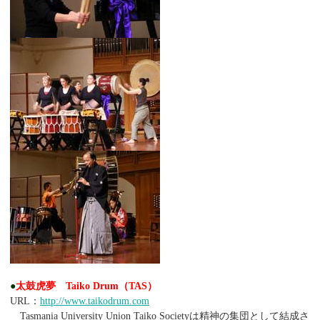
●
太鼓虎夢 Taiko Drum（TAS）
URL：
http://www.taikodrum.com
Tasmania University Union Taiko Societyは精神の集団として結成さ