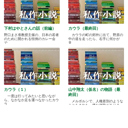
下村はやとさんの話（前編）
カウラ（最終回）
野口まさ准教授主催の、日本の若者
カウラの町の郊外に出て、野原の
のために開かれる恒例のカレー会
中の道を走ったら、右手に何かが
で.....
見.....
カウラ（１）
山中翔太（仮名）の物語（最
終回）
一度は行ってみたいと思いなが
ら、なかなか足を運べなかったカウ
メルボルンで、人種差別のような
ラ.....
ことをされた、嫌な体験がありま
す.....