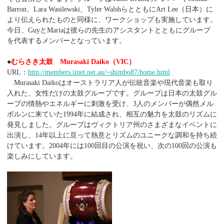
Barron、Lara Wasilewski、Tyler WalshらとともにArt Lee（日本）に
より伝えられたものと同様に、ワークショップも実施しています。
今日、GuyとMariaは彼らの先生のアシスタントとともにグループ
を代表するメンバーとなっています。
●
むらさき太鼓 Murasaki Daiko（VIC）
URL：
http://members.iinet.net.au/~shimbo87/home.html
Murasaki Daikoはオーストラリア人が伝統音楽や現代音楽も取り
入れた、女性だけの太鼓グループです。グループは日本の太鼓グル
ープの情熱やエネルギーに刺激を受け、3人のメンバーが偶然メル
ボルンに来ていた1994年に結成され、相互の魅力を太鼓のリズムに
発見しました。グループはヴィクトリア州のさまざまなイベントに
出演し、14年以上に亘って熱意とリズムのユニークな調和を持ち続
けています。2004年には100回目の公演を祝い、次の100回の公演も
楽しみにしています。