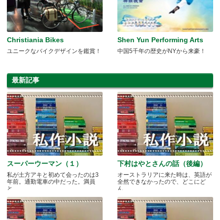
Christiania Bikes
Shen Yun Performing Arts
ユニークなバイクデザインを鑑賞！
中国5千年の歴史がNYから来豪！
最新記事
スーパーウーマン（１）
下村はやとさんの話（後編）
私が土方アキと初めて会ったのは3
オーストラリアに来た時は、英語が
年前。通勤電車の中だった。満員
全然できなかったので、どこにど
と.....
ん.....