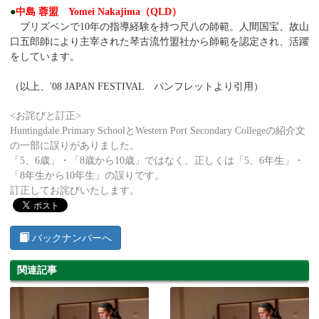
●
中島 蓉盟 Yomei Nakajima（QLD）
ブリズベンで10年の指導経験を持つ尺八の師範。人間国宝、故山
口五郎師により主宰された琴古流竹盟社から師範を認定され、活躍
をしています。
（以上、'08 JAPAN FESTIVAL パンフレットより引用）
<お詫びと訂正>
Huntingdale Primary SchoolとWestern Port Secondary Collegeの紹介文
の一部に誤りがありました。
「5、6歳」・「8歳から10歳」ではなく、正しくは「5、6年生」・
「8年生から10年生」の誤りです。
訂正してお詫びいたします。
バックナンバーへ
関連記事