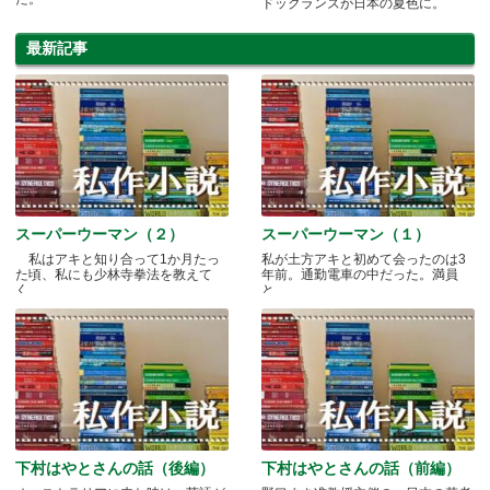
ドックランズが日本の夏色に。
最新記事
スーパーウーマン（２）
スーパーウーマン（１）
私はアキと知り合って1か月たっ
私が土方アキと初めて会ったのは3
た頃、私にも少林寺拳法を教えて
年前。通勤電車の中だった。満員
く.....
と.....
下村はやとさんの話（後編）
下村はやとさんの話（前編）