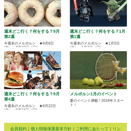
週末どこ行く？何をする？9月
週末どこ行く？何をする？1月
第2週
第1週
今週末のメルボルン ★9月8日
今週末のメルボルン ★1月5日
(金）～9月10日（日)
(金）～1月7日（日)
週末どこ行く？何をする？9月
メルボルン1月のイベント
第4週
夏のイベント満載！2018年スター
ト！
今週末のメルボルン ★9月22日
(金）～9月24日（日)
会員規約
｜
個人情報保護基本方針
｜
ご利用にあたって
｜
リン