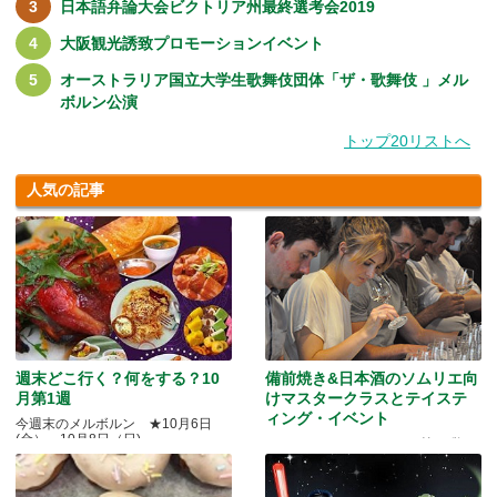
日本語弁論大会ビクトリア州最終選考会2019
大阪観光誘致プロモーションイベント
オーストラリア国立大学生歌舞伎団体「ザ・歌舞伎 」メル
ボルン公演
トップ20リストへ
人気の記事
週末どこ行く？何をする？10
備前焼き&日本酒のソムリエ向
月第1週
けマスタークラスとテイステ
ィング・イベント
今週末のメルボルン ★10月6日
(金）～10月8日（日)
Quality Okayama Projectj 第三弾