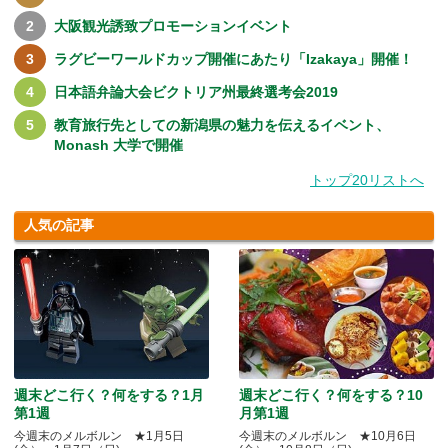
大阪観光誘致プロモーションイベント
ラグビーワールドカップ開催にあたり「Izakaya」開催！
日本語弁論大会ビクトリア州最終選考会2019
教育旅行先としての新潟県の魅力を伝えるイベント、
Monash 大学で開催
トップ20リストへ
人気の記事
週末どこ行く？何をする？1月
週末どこ行く？何をする？10
第1週
月第1週
今週末のメルボルン ★1月5日
今週末のメルボルン ★10月6日