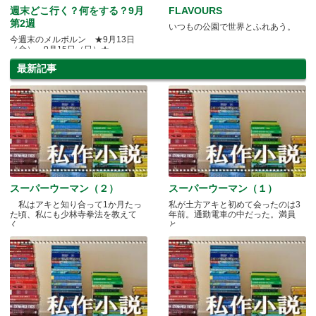
週末どこ行く？何をする？9月
FLAVOURS
第2週
いつもの公園で世界とふれあう。
今週末のメルボルン ★9月13日
（金）～9月15日（日）★
最新記事
スーパーウーマン（２）
スーパーウーマン（１）
私はアキと知り合って1か月たっ
私が土方アキと初めて会ったのは3
た頃、私にも少林寺拳法を教えて
年前。通勤電車の中だった。満員
く.....
と.....