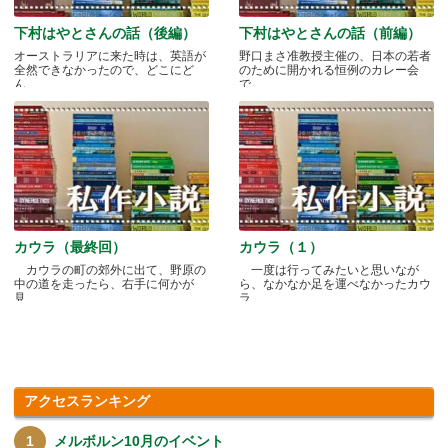
下村はやとさんの話（後編）
下村はやとさんの話（前編）
オーストラリアに来た時は、英語が
野口まさ准教授主催の、日本の若者
全然できなかったので、どこにど
のために開かれる恒例のカレー会
ん.....
で.....
カウラ（最終回）
カウラ（１）
カウラの町の郊外に出て、野原の
一度は行ってみたいと思いなが
中の道を走ったら、右手に何かが
ら、なかなか足を運べなかったカウ
見.....
ラ.....
アクセスランキング
メルボルン10月のイベント