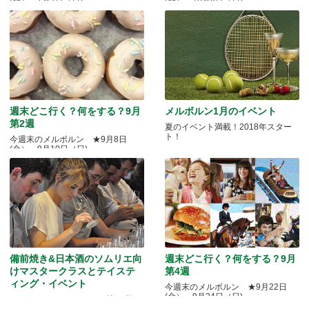
(金）～1月7日（日)
(金）～10月8日（日)
週末どこ行く？何をする？9月
メルボルン1月のイベント
第2週
夏のイベント満載！2018年スター
ト！
今週末のメルボルン ★9月8日
(金）～9月10日（日)
備前焼き&日本酒のソムリエ向
週末どこ行く？何をする？9月
けマスタークラスとテイステ
第4週
ィング・イベント
今週末のメルボルン ★9月22日
(金）～9月24日（日)
Quality Okayama Projectj 第三弾