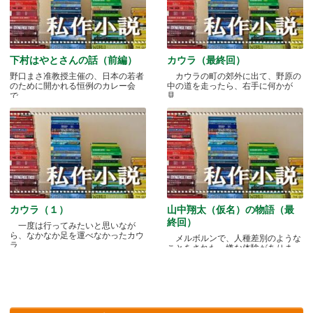
下村はやとさんの話（前編）
カウラ（最終回）
野口まさ准教授主催の、日本の若者
カウラの町の郊外に出て、野原の
のために開かれる恒例のカレー会
中の道を走ったら、右手に何かが
で.....
見.....
カウラ（１）
山中翔太（仮名）の物語（最
終回）
一度は行ってみたいと思いなが
ら、なかなか足を運べなかったカウ
メルボルンで、人種差別のような
ラ.....
ことをされた、嫌な体験がありま
す.....