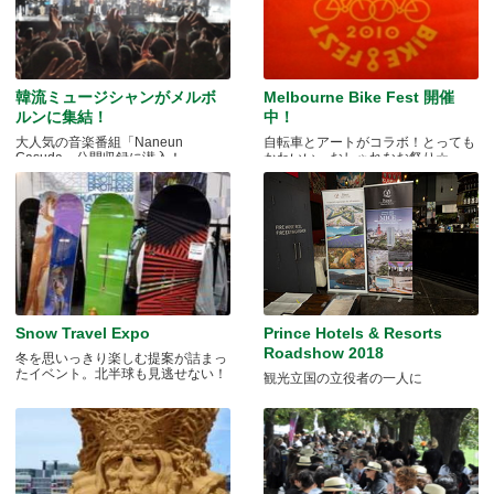
韓流ミュージシャンがメルボ
Melbourne Bike Fest 開催
ルンに集結！
中！
大人気の音楽番組「Naneun
自転車とアートがコラボ！とっても
Gasuda」公開収録に潜入！
かわいい、おしゃれなお祭り☆
Snow Travel Expo
Prince Hotels & Resorts
Roadshow 2018
冬を思いっきり楽しむ提案が詰まっ
たイベント。北半球も見逃せない！
観光立国の立役者の一人に