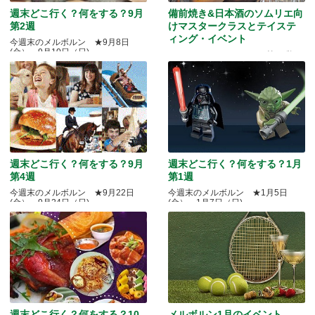
週末どこ行く？何をする？9月
備前焼き&日本酒のソムリエ向
第2週
けマスタークラスとテイステ
ィング・イベント
今週末のメルボルン ★9月8日
(金）～9月10日（日)
Quality Okayama Projectj 第三弾
週末どこ行く？何をする？9月
週末どこ行く？何をする？1月
第4週
第1週
今週末のメルボルン ★9月22日
今週末のメルボルン ★1月5日
(金）～9月24日（日)
(金）～1月7日（日)
週末どこ行く？何をする？10
メルボルン1月のイベント