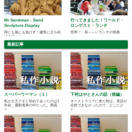
Mr Sandman - Sand
行ってきました！ワールド・
Sculpture Display
ロンゲスト・ランチ
雨にも風にも負けず！健気に立ち続
世界一、長～～いランチの祭典
けるアート
最新記事
スーパーウーマン（１）
下村はやとさんの話（後編）
私が土方アキと初めて会ったのは3
オーストラリアに来た時は、英語が
年前。通勤電車の中だった。満員
全然できなかったので、どこにど
と.....
ん.....