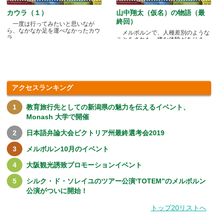
カウラ（１）
山中翔太（仮名）の物語（最
終回）
一度は行ってみたいと思いなが
ら、なかなか足を運べなかったカウ
メルボルンで、人種差別のような
ラ.....
ことをされた、嫌な体験がありま
す.....
アクセスランキング
教育旅行先としての新潟県の魅力を伝えるイベント、
Monash 大学で開催
日本語弁論大会ビクトリア州最終選考会2019
メルボルン10月のイベント
大阪観光誘致プロモーションイベント
シルク・ド・ソレイユのツアー公演‘TOTEM”のメルボルン
公演がついに開始！
トップ20リストへ