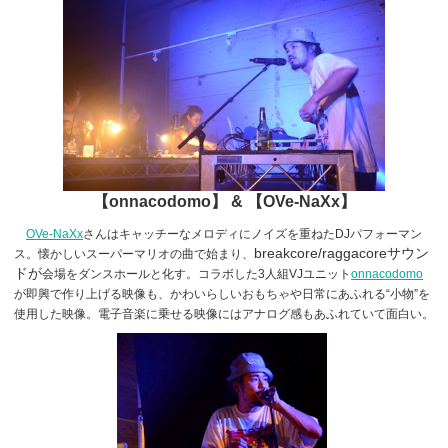
【onnacodomo】 & 【OVe-NaXx】
OVe-NaXx
さんはキャッチーなメロディにノイズを重ねたDJパフォーマン
breakcore/raggacoreサウン
ス。懐かしいスーパーマリオの曲で始まり、
ドが
会場をダンスホールと化す。コラボした3人組VJユニット
onnacodomo
が即興で作り上げる映像も、かわいらしいおもちゃや日常にあふれる“小物”を
使用した映像。電子音楽に乗せる映像にはアナログ感もあふれていて面白い。