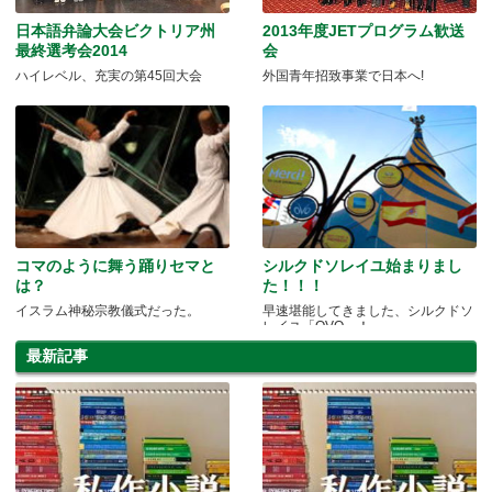
日本語弁論大会ビクトリア州
2013年度JETプログラム歓送
最終選考会2014
会
ハイレベル、充実の第45回大会
外国青年招致事業で日本へ!
コマのように舞う踊りセマと
シルクドソレイユ始まりまし
は？
た！！！
イスラム神秘宗教儀式だった。
早速堪能してきました、シルクドソ
レイユ「OVO」！
最新記事