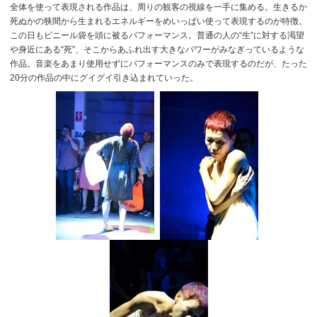
全体を使って表現される作品は、周りの観客の視線を一手に集める。生きるか
死ぬかの狭間から生まれるエネルギーをめいっぱい使って表現するのが特徴。
この日もビニール袋を頭に被るパフォーマンス。普通の人の“生”に対する渇望
や身近にある“死”、そこからあふれ出す大きなパワーがみなぎっているような
作品。音楽をあまり使用せずにパフォーマンスのみで表現するのだが、たった
20分の作品の中にグイグイ引き込まれていった。