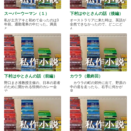
スーパーウーマン（１）
下村はやとさんの話（後編）
私が土方アキと初めて会ったのは3
オーストラリアに来た時は、英語が
年前。通勤電車の中だった。満員
全然できなかったので、どこにど
と.....
ん.....
下村はやとさんの話（前編）
カウラ（最終回）
野口まさ准教授主催の、日本の若者
カウラの町の郊外に出て、野原の
のために開かれる恒例のカレー会
中の道を走ったら、右手に何かが
で.....
見.....