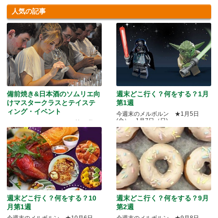
人気の記事
備前焼き&日本酒のソムリエ向
週末どこ行く？何をする？1月
けマスタークラスとテイステ
第1週
ィング・イベント
今週末のメルボルン ★1月5日
(金）～1月7日（日)
Quality Okayama Projectj 第三弾
週末どこ行く？何をする？10
週末どこ行く？何をする？9月
月第1週
第2週