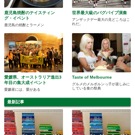
鹿児島焼酎のテイスティン
世界最大級のバグパイプ演奏
グ・イベント
アンザックデー最大の見どころはこ
れだ。
鹿児島の焼酎とラーメン
愛媛県、オーストラリア進出3
Taste of Melbourne
年目の集大成イベント
グルメのメルボルンっ子が楽しみに
している食の祭典
愛媛産には、愛がある
最新記事