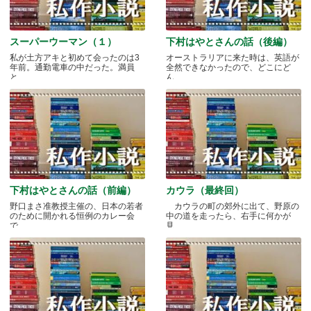
スーパーウーマン（１）
下村はやとさんの話（後編）
私が土方アキと初めて会ったのは3
オーストラリアに来た時は、英語が
年前。通勤電車の中だった。満員
全然できなかったので、どこにど
と.....
ん.....
下村はやとさんの話（前編）
カウラ（最終回）
野口まさ准教授主催の、日本の若者
カウラの町の郊外に出て、野原の
のために開かれる恒例のカレー会
中の道を走ったら、右手に何かが
で.....
見.....