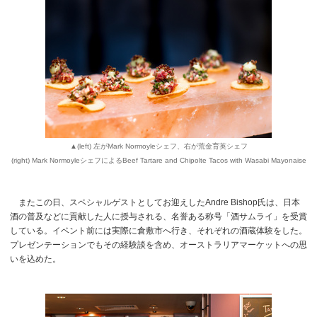
▲(left) 左がMark Normoyleシェフ、右が荒金育英シェフ
(right) Mark NormoyleシェフによるBeef Tartare and Chipolte Tacos with Wasabi Mayonaise
またこの日、スペシャルゲストとしてお迎えしたAndre Bishop氏は、日本
酒の普及などに貢献した人に授与される、名誉ある称号「酒サムライ」を受賞
している。イベント前には実際に倉敷市へ行き、それぞれの酒蔵体験をした。
プレゼンテーションでもその経験談を含め、オーストラリアマーケットへの思
いを込めた。