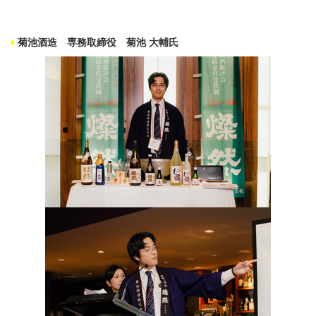
♦
菊池酒造 専務取締役 菊池 大輔氏