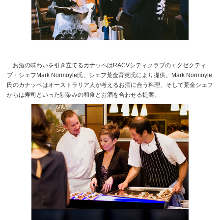
お酒の味わいを引き立てるカナッペはRACVシティクラブのエグゼクティ
ブ・シェフMark Normoyle氏、シェフ荒金育英氏により提供。Mark Normoyle
氏のカナッペはオーストラリア人が考えるお酒に合う料理、そして荒金シェフ
からは寿司といった馴染みの和食とお酒を合わせる提案。