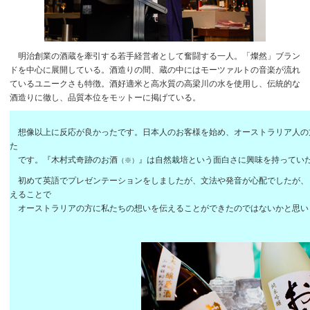
明治創業の酒蔵を牽引する若手経営者として奮闘する一人。「燦然」ブラン
ドを中心に展開している。酒造りの間、蔵の中にはモーツァルトの音楽が流れ
ているユニークさも特徴。酒好適米と高水質の高梁川の水を使用し、伝統的な
酒造りに徹し、品質本位をモットーに掲げている。
想像以上に反応が良かったです。日本人のお客様を始め、オーストラリア人の
た
です。『木村式奇跡のお酒
』は自然栽培という面白さに興味を持ってい
（※）
初めて英語でプレゼンテーションをしましたが、文法や発音が心配でしたが、
えることで
オーストラリアの方に私たちの想いを伝えることができたのではないかと思い