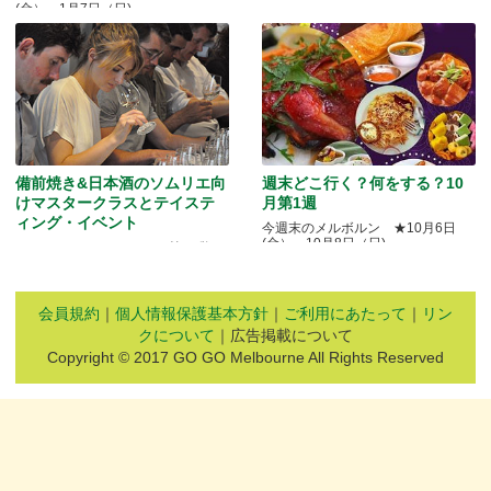
(金）～1月7日（日)
備前焼き&日本酒のソムリエ向
週末どこ行く？何をする？10
けマスタークラスとテイステ
月第1週
ィング・イベント
今週末のメルボルン ★10月6日
(金）～10月8日（日)
Quality Okayama Projectj 第三弾
会員規約
｜
個人情報保護基本方針
｜
ご利用にあたって
｜
リン
クについて
｜広告掲載について
Copyright © 2017 GO GO Melbourne All Rights Reserved