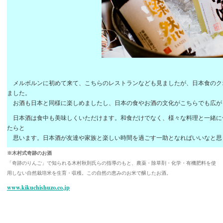
メルボルンに初めて来て、こちらのレストランなども見ましたが、日本食のク
ました。
お酒も日本と同様に楽しめましたし、日本の食やお酒の文化がこちらでも広が
日本酒は食中も美味しくいただけます。和食だけでなく、様々な料理と一緒に
たらと
思います。日本酒が友達や家族と楽しい時間を過ごす一助となればいいなと思
※木村式奇跡のお酒
「奇跡のりんご」で知られる木村秋則氏らの指導のもと、農薬・除草剤・化学・有機肥料を使
用しない自然栽培米を生育・収穫。この自然の恵みのお米で醸したお酒。
www.kikuchishuzo.co.jp