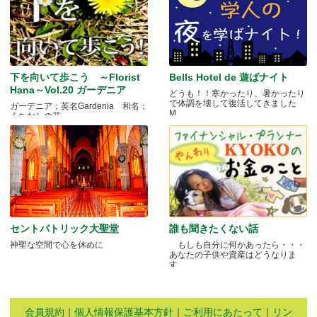
下を向いて歩こう ～Florist
Bells Hotel de 遊ばナイト
Hana～Vol.20 ガーデニア
どうも！！寒かったり、暑かったり
で体調を壊して復活してきました
ガーデニア；英名Gardenia 和名；
M.....
くちなしの花 .....
セントパトリック大聖堂
誰も聞きたくない話
神聖な空間で心を休めに
もしも自分に何かあったら・・・
あなたの子供や資産はどうなりま
す.....
会員規約
｜
個人情報保護基本方針
｜
ご利用にあたって
｜
リン