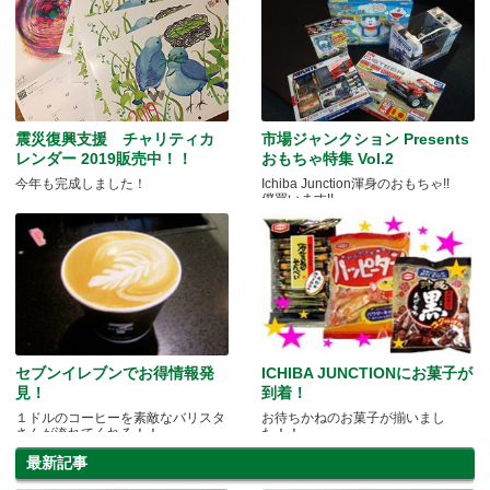
震災復興支援 チャリティカ
市場ジャンクション Presents
レンダー 2019販売中！！
おもちゃ特集 Vol.2
今年も完成しました！
Ichiba Junction渾身のおもちゃ!!
僕買います!!
セブンイレブンでお得情報発
ICHIBA JUNCTIONにお菓子が
見！
到着！
１ドルのコーヒーを素敵なバリスタ
お待ちかねのお菓子が揃いまし
さんが淹れてくれる！！
た！！
最新記事