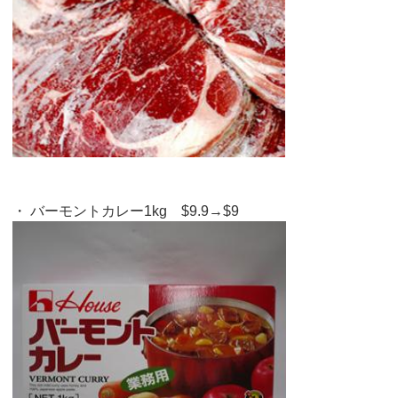
・ バーモントカレー1kg $9.9→$9