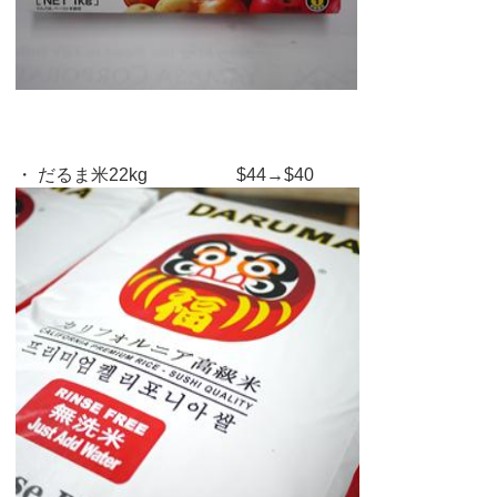
・ だるま米22kg $44→$40