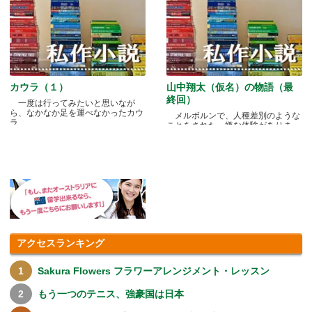
カウラ（１）
山中翔太（仮名）の物語（最
終回）
一度は行ってみたいと思いなが
ら、なかなか足を運べなかったカウ
メルボルンで、人種差別のような
ラ.....
ことをされた、嫌な体験がありま
す.....
アクセスランキング
Sakura Flowers フラワーアレンジメント・レッスン
もう一つのテニス、強豪国は日本