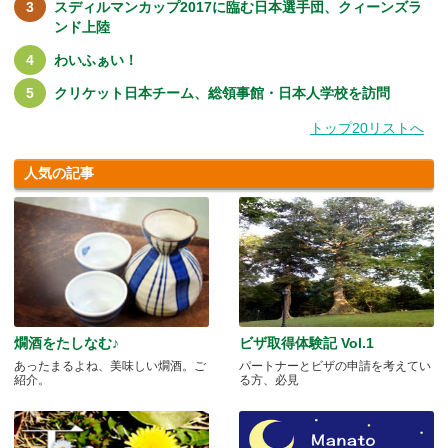
スディルマンカップ2017に臨む日本選手団、クィーンズラ
ンド上陸
わいふぁい！
クリケット日本チーム、総領事館・日本人学校を訪問
トップ20リストへ
人気の記事
燗酒をたしなむ♪
ビザ取得体験記 Vol.1
あったまるよね、美味しい燗酒。ご
パートナーとビザの申請を考えてい
紹介。
る方、必見