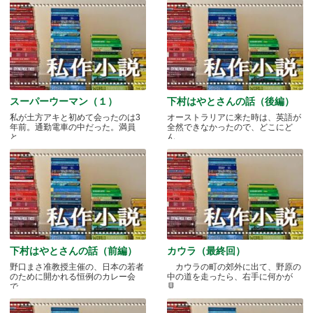
スーパーウーマン（１）
下村はやとさんの話（後編）
私が土方アキと初めて会ったのは3
オーストラリアに来た時は、英語が
年前。通勤電車の中だった。満員
全然できなかったので、どこにど
と.....
ん.....
下村はやとさんの話（前編）
カウラ（最終回）
野口まさ准教授主催の、日本の若者
カウラの町の郊外に出て、野原の
のために開かれる恒例のカレー会
中の道を走ったら、右手に何かが
で.....
見.....