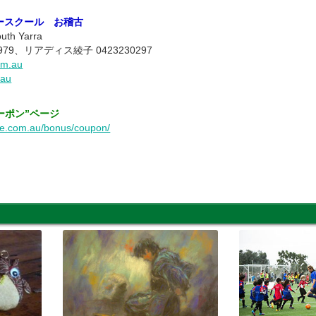
ースクール お稽古
uth Yarra
979、リアディス綾子 0423230297
om.au
.au
ーポン”ページ
ne.com.au/bonus/coupon/