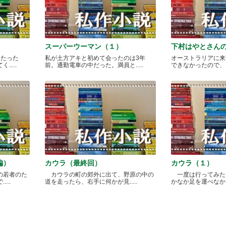
スーパーウーマン（１）
下村はやとさん
月たった
私が土方アキと初めて会ったのは3年
オーストラリアに来
....
前。通勤電車の中だった。満員と.....
できなかったので、どこ
編）
カウラ（最終回）
カウラ（１）
の若者のた
カウラの町の郊外に出て、野原の中の
一度は行ってみた
...
道を走ったら、右手に何かが見.....
かなか足を運べなかった