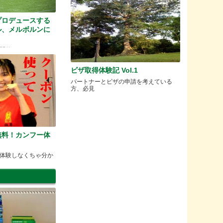
プロデュースする
ル、メルボルンに
開催します
ビザ取得体験記 Vol.1
パートナーとビザの申請を考えている
方、必見
無料！カンフー体
体験しなくちゃ分か