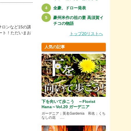
全豪、ドロー発表
豪州米作の祖の妻 高須賀イ
チコの物語
ロンなど15の講
ート！ただいまお
トップ20リストへ
人気の記事
下を向いて歩こう ～Florist
Hana～Vol.20 ガーデニア
ガーデニア；英名Gardenia 和名；くち
なしの花 .....