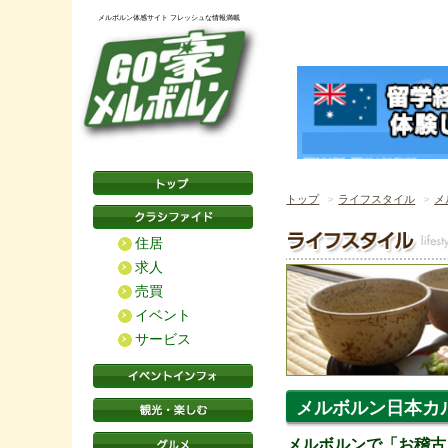
メルボルン体感サイト フレッシュな情報満載
トップ
ライフスタイル
メ
住居
求人
売買
イベント
サービス
メルボルン日本カ
メルボルンで「お稽古