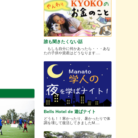
誰も聞きたくない話
もしも自分に何かあったら・・・あな
たの子供や資産はどうなります.....
Bells Hotel de 遊ばナイト
どうも！！寒かったり、暑かったりで体
調を壊して復活してきましたM.....