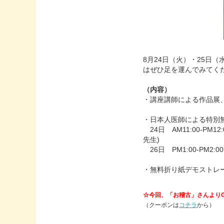
8月24日（火）・25日（水）
はぜひ足を運んでみてく
（内容）
・講座講師による作品展
・日本人医師による特別
24日 AM11:00-
先生)
26日 PM1:00-PM
・無料折り紙デモストレーショ
☆今回、「お稽古」さんより
（クーポンは
コチラ
から）