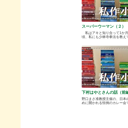
スーパーウーマン（２）
私はアキと知り合って1か
頃、私にも少林寺拳法を教えてく.
下村はやとさんの話（前
野口まさ准教授主催の、日本
めに開かれる恒例のカレー会で..