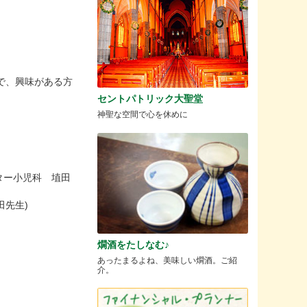
ますので、興味がある方
セントパトリック大聖堂
神聖な空間で心を休めに
ンター小児科 埴田
田先生)
燗酒をたしなむ♪
あったまるよね、美味しい燗酒。ご紹
介。