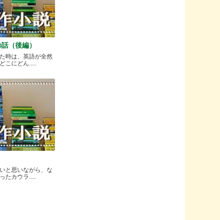
の話（後編）
た時は、英語が全然
にどん.....
いと思いながら、な
カウラ.....