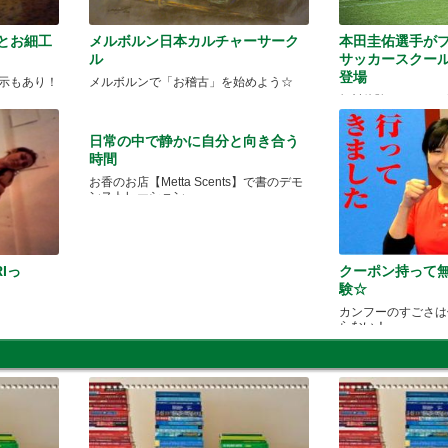
とお細工
メルボルン日本カルチャーサーク
本田圭佑選手が
ル
サッカースクー
登場
品展示もあり！
メルボルンで「お稽古」を始めよう☆
無料体験スクールを
日常の中で静かに自分と向き合う
時間
お香のお店【Metta Scents】で書のデモ
ンストレーション
Iっ
クーポン持って
験☆
カンフーのすごさは
らない！