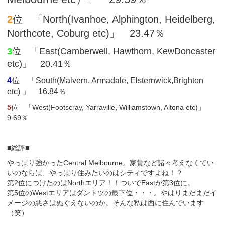
2
位 「North(Ivanhoe, Alphington, Heidelberg,
Northcote, Coburg etc)」 23.47％
3
位 「East(Camberwell, Hawthorn, KewDoncaster
etc)」 20.41％
4
位 「South(Malvern, Armadale, Elsternwick,Brighton
etc) 」 16.84％
5
位 「West(Footscray, Yarraville, Williamstown, Altona etc)」
9.69％
■総評■
やっぱり強かったCentral Melbourne。家賃など諸々考えなくてい
いのならば、やっぱり住みたいのはシティですよね！？
第2位につけたのはNorthエリア！！ついでEastが第3位に。
第5位のWestエリアはダントツの最下位・・・。やはりまだまだイ
メージの悪さはぬぐえないのか。そんな私は西に住んでいます
（笑）