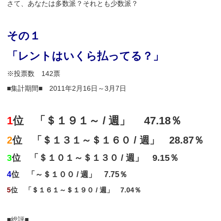
さて、あなたは多数派？それとも少数派？
その１
「レントはいくら払ってる？」
※投票数 142票
■集計期間■ 2011年2月16日～3月7日
1
位 「＄１９１～ / 週」 47.18％
2
位 「＄１３１～＄１６０ / 週」 28.87％
3
位 「＄１０１～＄１３０ / 週」 9.15％
4
位 「～＄１００ / 週」 7.75％
5
位 「＄１６１～＄１９０ / 週」 7.04％
■総評■