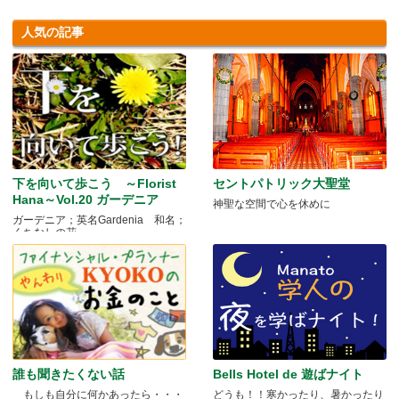
人気の記事
下を向いて歩こう ～Florist
セントパトリック大聖堂
Hana～Vol.20 ガーデニア
神聖な空間で心を休めに
ガーデニア；英名Gardenia 和名；
くちなしの花 .....
誰も聞きたくない話
Bells Hotel de 遊ばナイト
もしも自分に何かあったら・・・
どうも！！寒かったり、暑かったり