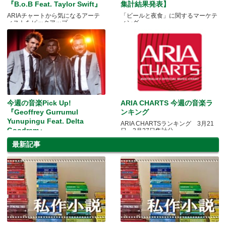
『B.o.B Feat. Taylor Swift』
集計結果発表】
ARIAチャートから気になるアーテ
「ビールと夜食」に関するマーケテ
ィストをピックアップ
ィング
今週の音楽Pick Up!
ARIA CHARTS 今週の音楽ラ
『Geoffrey Gurrumul
ンキング
Yunupingu Feat. Delta
ARIA CHARTSランキング 3月21
Goodrem』
日～3月27日集計分
ARIAチャートから気になるアーテ
最新記事
ィストをピックアップ