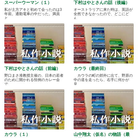
スーパーウーマン（１）
下村はやとさんの話（後編）
私が土方アキと初めて会ったのは3
オーストラリアに来た時は、英語が
年前。通勤電車の中だった。満員
全然できなかったので、どこにど
と.....
ん.....
下村はやとさんの話（前編）
カウラ（最終回）
野口まさ准教授主催の、日本の若者
カウラの町の郊外に出て、野原の
のために開かれる恒例のカレー会
中の道を走ったら、右手に何かが
で.....
見.....
カウラ（１）
山中翔太（仮名）の物語（最