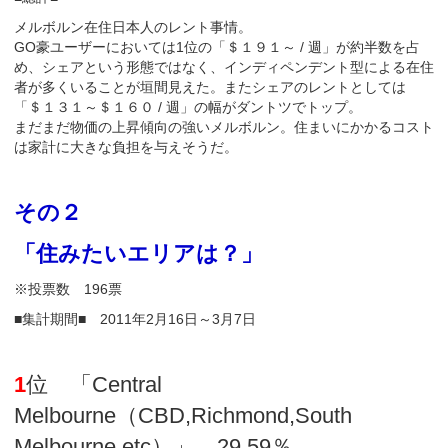
メルボルン在住日本人のレント事情。
GO豪ユーザーにおいては1位の「＄１９１～ / 週」が約半数を占
め、シェアという形態ではなく、インディペンデント型による在住
者が多くいることが垣間見えた。またシェアのレントとしては
「＄１３１～＄１６０ / 週」の幅がダントツでトップ。
まだまだ物価の上昇傾向の強いメルボルン。住まいにかかるコスト
は家計に大きな負担を与えそうだ。
その２
「住みたいエリアは？」
※投票数 196票
■集計期間■ 2011年2月16日～3月7日
1
位 「Central
Melbourne（CBD,Richmond,South
Melbourne etc）」 29.59％