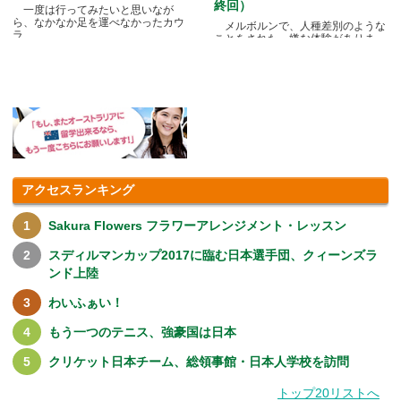
終回）
一度は行ってみたいと思いなが
ら、なかなか足を運べなかったカウ
メルボルンで、人種差別のような
ラ.....
ことをされた、嫌な体験がありま
す.....
アクセスランキング
Sakura Flowers フラワーアレンジメント・レッスン
スディルマンカップ2017に臨む日本選手団、クィーンズラ
ンド上陸
わいふぁい！
もう一つのテニス、強豪国は日本
クリケット日本チーム、総領事館・日本人学校を訪問
トップ20リストへ