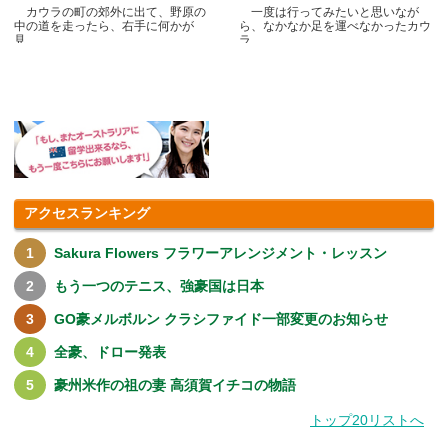
カウラの町の郊外に出て、野原の
一度は行ってみたいと思いなが
中の道を走ったら、右手に何かが
ら、なかなか足を運べなかったカウ
見.....
ラ.....
アクセスランキング
Sakura Flowers フラワーアレンジメント・レッスン
もう一つのテニス、強豪国は日本
GO豪メルボルン クラシファイド一部変更のお知らせ
全豪、ドロー発表
豪州米作の祖の妻 高須賀イチコの物語
トップ20リストへ