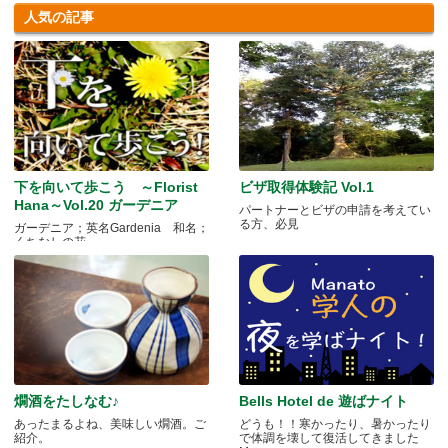
人気の記事
下を向いて歩こう ～Florist
ビザ取得体験記 Vol.1
Hana～Vol.20 ガーデニア
パートナーとビザの申請を考えてい
る方、必見
ガーデニア；英名Gardenia 和名；
くちなしの花 .....
燗酒をたしなむ♪
Bells Hotel de 遊ばナイト
あったまるよね、美味しい燗酒。ご
どうも！！寒かったり、暑かったり
紹介。
で体調を壊して復活してきました