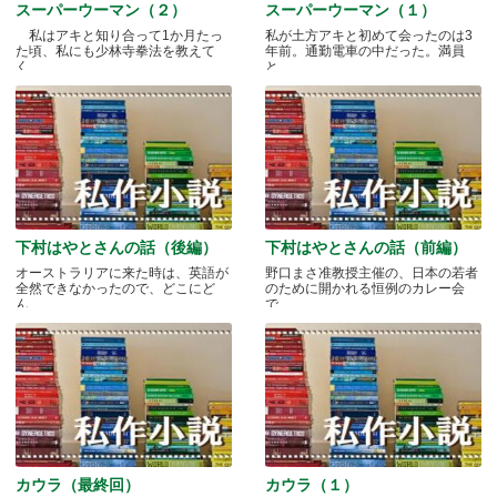
スーパーウーマン（２）
スーパーウーマン（１）
私はアキと知り合って1か月たっ
私が土方アキと初めて会ったのは3
た頃、私にも少林寺拳法を教えて
年前。通勤電車の中だった。満員
く.....
と.....
下村はやとさんの話（後編）
下村はやとさんの話（前編）
オーストラリアに来た時は、英語が
野口まさ准教授主催の、日本の若者
全然できなかったので、どこにど
のために開かれる恒例のカレー会
ん.....
で.....
カウラ（最終回）
カウラ（１）