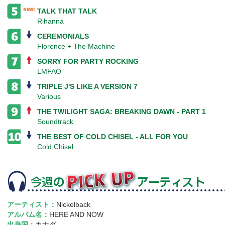
TALK THAT TALK
Rihanna
CEREMONIALS
Florence + The Machine
SORRY FOR PARTY ROCKING
LMFAO
TRIPLE J'S LIKE A VERSION 7
Various
THE TWILIGHT SAGA: BREAKING DAWN - PART 1
Soundtrack
THE BEST OF COLD CHISEL - ALL FOR YOU
Cold Chisel
アーティスト：
Nickelback
アルバム名：
HERE AND NOW
出身国：
カナダ