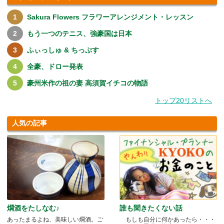
Sakura Flowers フラワーアレンジメント・レッスン
もう一つのテニス、強豪国は日本
ふぃっしゅ & ちっぷす
全豪、ドロー発表
豪州米作の祖の妻 高須賀イチコの物語
トップ20リストへ
人気の記事
燗酒をたしなむ♪
誰も聞きたくない話
あったまるよね、美味しい燗酒。ご
もしも自分に何かあったら・・・