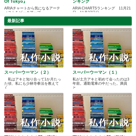
Of Tokyo』
ンキング
ARIAチャートから気になるアーテ
ARIA CHARTSランキング 11月21
ィストをピックアップ
日～11月27日分
最新記事
スーパーウーマン（２）
スーパーウーマン（１）
私はアキと知り合って1か月たっ
私が土方アキと初めて会ったのは3
た頃、私にも少林寺拳法を教えて
年前。通勤電車の中だった。満員
く.....
と.....