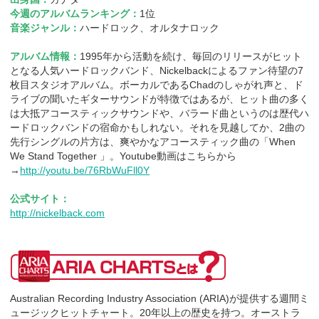
今週のアルバムランキング：
1位
音楽ジャンル：
ハードロック、オルタナロック
アルバム情報：
1995年から活動を続け、毎回のリリースがヒット
となる人気ハードロックバンド、Nickelbackによるファン待望の7
枚目スタジオアルバム。ボーカルであるChadのしゃがれ声と、ド
ライブの聞いたギターサウンドが特徴ではあるが、ヒット曲の多く
は大抵アコースティックサウンドや、バラード曲というのは歴代ハ
ードロックバンドの宿命かもしれない。それを見越してか、2曲の
先行シングルの片方は、爽やかなアコースティック曲の「When
We Stand Together 」。Youtube動画はこちらから
→
http://youtu.be/76RbWuFll0Y
公式サイト：
http://nickelback.com
Australian Recording Industry Association (ARIA)が提供する週間ミ
ュージックヒットチャート。20年以上の歴史を持つ。オーストラ