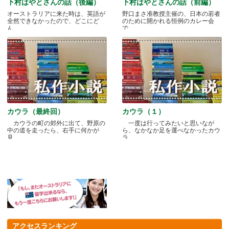
下村はやとさんの話（後編）
下村はやとさんの話（前編）
オーストラリアに来た時は、英語が
野口まさ准教授主催の、日本の若者
全然できなかったので、どこにど
のために開かれる恒例のカレー会
ん.....
で.....
カウラ（最終回）
カウラ（１）
カウラの町の郊外に出て、野原の
一度は行ってみたいと思いなが
中の道を走ったら、右手に何かが
ら、なかなか足を運べなかったカウ
見.....
ラ.....
アクセスランキング