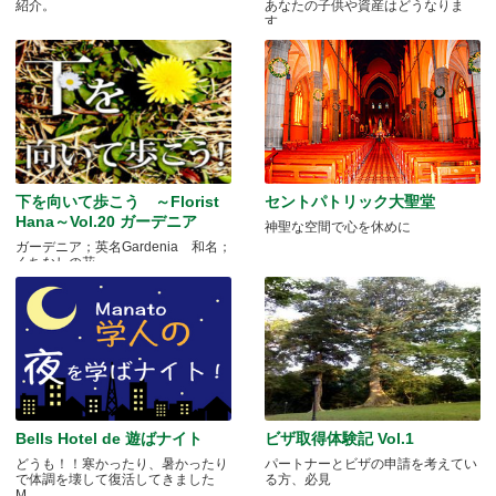
紹介。
あなたの子供や資産はどうなりま
す.....
下を向いて歩こう ～Florist
セントパトリック大聖堂
Hana～Vol.20 ガーデニア
神聖な空間で心を休めに
ガーデニア；英名Gardenia 和名；
くちなしの花 .....
Bells Hotel de 遊ばナイト
ビザ取得体験記 Vol.1
どうも！！寒かったり、暑かったり
パートナーとビザの申請を考えてい
で体調を壊して復活してきました
る方、必見
M.....