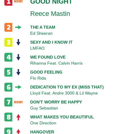
GOOD NIGHT
Reece Mastin
THE A TEAM
Ed Sheeran
SEXY AND I KNOW IT
LMFAO
WE FOUND LOVE
Rihanna Feat. Calvin Harris
GOOD FEELING
Flo Rida
DEDICATION TO MY EX (MISS THAT)
Lloyd Feat. Andre 3000 & Lil Wayne
DON'T WORRY BE HAPPY
Guy Sebastian
WHAT MAKES YOU BEAUTIFUL
One Direction
HANGOVER