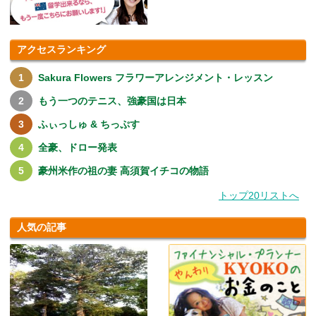
アクセスランキング
Sakura Flowers フラワーアレンジメント・レッスン
もう一つのテニス、強豪国は日本
ふぃっしゅ & ちっぷす
全豪、ドロー発表
豪州米作の祖の妻 高須賀イチコの物語
トップ20リストへ
人気の記事