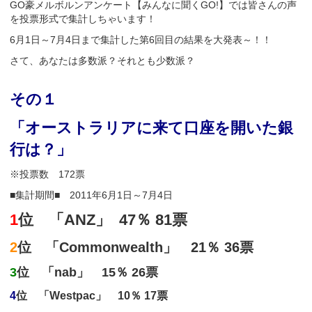
GO豪メルボルンアンケート【みんなに聞くGO!】では皆さんの声
を投票形式で集計しちゃいます！
6月1日～7月4日まで集計した第6回目の結果を大発表～！！
さて、あなたは多数派？それとも少数派？
その１
「オーストラリアに来て口座を開いた銀
行は？」
※投票数 172票
■集計期間■ 2011年6月1日～7月4日
1
位 「ANZ」
47％ 81票
2
位 「Commonwealth」 21％ 36票
3
位 「nab」 15％ 26票
4
位 「Westpac」 10％ 17票