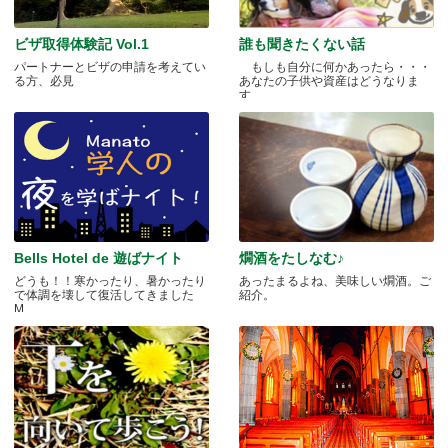
ビザ取得体験記 Vol.1
誰も聞きたくない話
パートナーとビザの申請を考えてい
もしも自分に何かあったら・・・
る方、必見
あなたの子供や資産はどうなりま
す.....
Bells Hotel de 遊ばナイト
燗酒をたしなむ♪
どうも！！寒かったり、暑かったり
あったまるよね、美味しい燗酒。ご
で体調を壊して復活してきました
紹介。
M.....