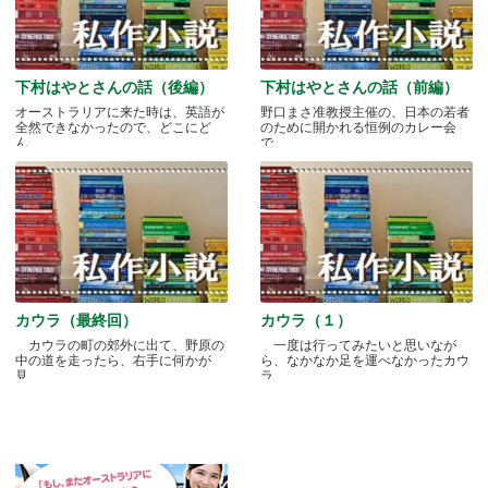
下村はやとさんの話（後編）
下村はやとさんの話（前編）
オーストラリアに来た時は、英語が
野口まさ准教授主催の、日本の若者
全然できなかったので、どこにど
のために開かれる恒例のカレー会
ん.....
で.....
カウラ（最終回）
カウラ（１）
カウラの町の郊外に出て、野原の
一度は行ってみたいと思いなが
中の道を走ったら、右手に何かが
ら、なかなか足を運べなかったカウ
見.....
ラ.....