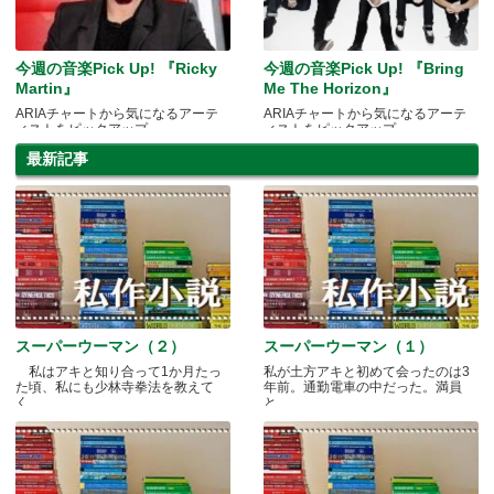
今週の音楽Pick Up! 『Ricky
今週の音楽Pick Up! 『Bring
Martin』
Me The Horizon』
ARIAチャートから気になるアーテ
ARIAチャートから気になるアーテ
ィストをピックアップ
ィストをピックアップ
最新記事
スーパーウーマン（２）
スーパーウーマン（１）
私はアキと知り合って1か月たっ
私が土方アキと初めて会ったのは3
た頃、私にも少林寺拳法を教えて
年前。通勤電車の中だった。満員
く.....
と.....