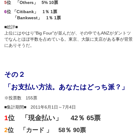
5
位 「Others」 5% 10票
6
位 「Citibank」 1％ 1票
「Bankwest」 1％ 1票
■総評■
上位にはやはり"Big Four"が並んだが、その中でもANZがダントツ
でなんとほぼ半数を占めている。東京、大阪に支店がある事が背景
にありそうだ。
その２
「お支払い方法。あなたはどっち派？」
※投票数 155票
■集計期間■ 2011年6月1日～7月4日
1
位 「現金払い」 42％ 65票
2
位 「カード 」 58％ 90票