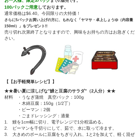
お一人様、限定5パック
までの販売です。
100パックご用意
しております。
通常価格は$6.40。今回限りの大特価！
さらに5パックお買い上げの方に、もれなく「ヤマサ・卓上しょうゆ（内容量
150ml）」をプレゼント!!
売り切れ次第終了となりますので、興味をお持ちの方はお急ぎくだ
さい。
【【お手軽簡単レシピ】】
★★暑い夏に涼しげな”鰻と豆腐のサラダ”（2人分）★★
材料 ・うなぎ蒲焼 真空パック：100g
・木綿豆腐：150g（1/2丁）
・ピーマン：2個
・ごまドレッシング：適量
1. 鰻を1cm幅に切り、電子レンジで1分程温める。
2. ピーマンを千切りにして、茹で、水に取って冷ます。
3. 大きめのボールに豆腐をちぎり入れ、1と2を加えて、軽く混ぜ