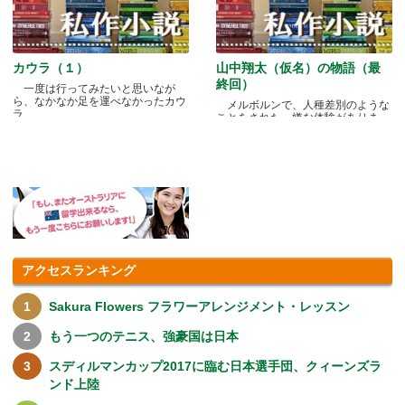
カウラ（１）
山中翔太（仮名）の物語（最
終回）
一度は行ってみたいと思いなが
ら、なかなか足を運べなかったカウ
メルボルンで、人種差別のような
ラ.....
ことをされた、嫌な体験がありま
す.....
アクセスランキング
Sakura Flowers フラワーアレンジメント・レッスン
もう一つのテニス、強豪国は日本
スディルマンカップ2017に臨む日本選手団、クィーンズラ
ンド上陸