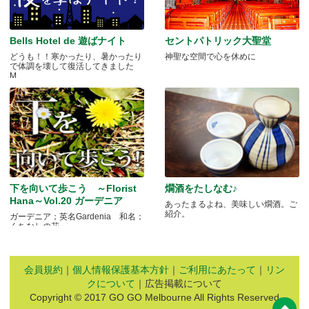
Bells Hotel de 遊ばナイト
セントパトリック大聖堂
どうも！！寒かったり、暑かったり
神聖な空間で心を休めに
で体調を壊して復活してきました
M.....
下を向いて歩こう ～Florist
燗酒をたしなむ♪
Hana～Vol.20 ガーデニア
あったまるよね、美味しい燗酒。ご
紹介。
ガーデニア；英名Gardenia 和名；
くちなしの花 .....
会員規約
｜
個人情報保護基本方針
｜
ご利用にあたって
｜
リン
クについて
｜広告掲載について
Copyright © 2017 GO GO Melbourne All Rights Reserved