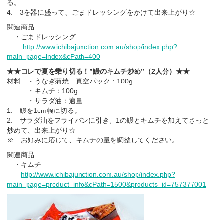
る。
4. 3を器に盛って、ごまドレッシングをかけて出来上がり☆
関連商品
・ごまドレッシング
http://www.ichibajunction.com.au/shop/index.php?
main_page=index&cPath=400
★★コレで夏を乗り切る！”鰻のキムチ炒め”（2人分）★★
材料 ・うなぎ蒲焼 真空パック：100g
・キムチ：100g
・サラダ油：適量
1. 鰻を1cm幅に切る。
2. サラダ油をフライパンに引き、1の鰻とキムチを加えてさっと
炒めて、出来上がり☆
※ お好みに応じて、キムチの量を調整してください。
関連商品
・キムチ
http://www.ichibajunction.com.au/shop/index.php?
main_page=product_info&cPath=1500&products_id=757377001