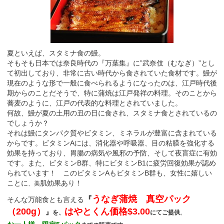
夏といえば、スタミナ食の鰻。
そもそも日本では奈良時代の『万葉集』に”武奈伎（むなぎ）”とし
て初出しており、非常に古い時代から食されていた食材です。鰻が
現在のような形で一般に食べられるようになったのは、江戸時代後
期からのことだそうで、特に蒲焼は江戸発祥の料理。そのことから
蕎麦のように、江戸の代表的な料理とされていました。
何故、鰻が夏の土用の丑の日に食され、スタミナ食とされているの
でしょうか？
それは鰻にタンパク質やビタミン、ミネラルが豊富に含まれている
からです。ビタミンAには、消化器や呼吸器、目の粘膜を強化する
効果を持っており、胃腸の病気や風邪の予防、そして夜盲症に有効
です。また、ビタミンB群、特にビタミンB1に疲労回復効果が認め
られています！ このビタミンAもビタミンB群も、女性に嬉しい
ことに
肌効果あり！
、美
うなぎ蒲焼 真空パック
『
そんな万能食とも言える
（200g）
はやとくん
価格$3.00
』
を、
にてご提供
。