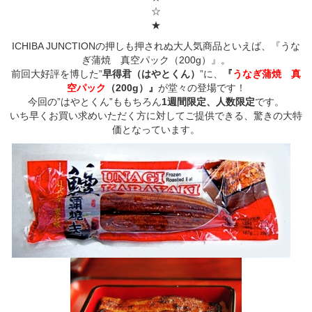
☆
★
ICHIBA JUNCTIONの押しも押されぬ大人気商品といえば、『うな
ぎ蒲焼 真空パック（200g）』。
前回大好評を博した”
早得君（はやとくん）
”に、
『
うなぎ蒲焼 真
空パック
（200g）』
が堂々の登場です！
今回の”はやとくん”ももちろん
1週間限定、人数限定
です。
いち早くお買い求めいただく方に対してご提供できる、驚きの大特
価となっています。