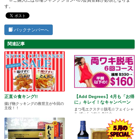
※ご購入には市場ジャンクションへの会員登録が必須となりま
す。
バックナンバーへ
関連記事
正直☆食キング!!
【Add Degrees】4月も「お得
に」キレイ！なキャンペーン
揚げ物クッキングの救世主が今回の
主役！！
まつ毛エクステ☆脱毛☆フェイシャ
ル ぜーんぶおトクに☆