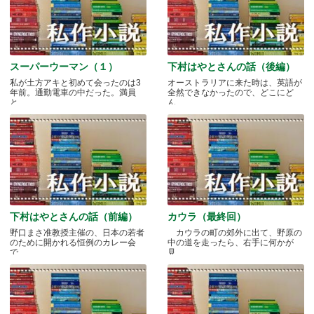
スーパーウーマン（１）
下村はやとさんの話（後編）
私が土方アキと初めて会ったのは3
オーストラリアに来た時は、英語が
年前。通勤電車の中だった。満員
全然できなかったので、どこにど
と.....
ん.....
下村はやとさんの話（前編）
カウラ（最終回）
野口まさ准教授主催の、日本の若者
カウラの町の郊外に出て、野原の
のために開かれる恒例のカレー会
中の道を走ったら、右手に何かが
で.....
見.....