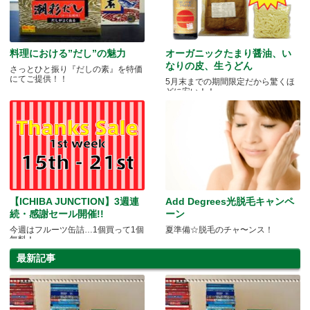
料理における”だし”の魅力
オーガニックたまり醤油、い
なりの皮、生うどん
さっとひと振り『だしの素』を特価
にてご提供！！
5月末までの期間限定だから驚くほ
どに安い！！
【ICHIBA JUNCTION】3週連
Add Degrees光脱毛キャンペ
続・感謝セール開催!!
ーン
今週はフルーツ缶詰…1個買って1個
夏準備☆脱毛のチャ〜ンス！
無料！
最新記事