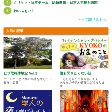
クリケット日本チーム、総領事館・日本人学校を訪問
わいふぁい！
トップ20リストへ
人気の記事
ビザ取得体験記 Vol.1
誰も聞きたくない話
パートナーとビザの申請を考えてい
もしも自分に何かあったら・・・
る方、必見
あなたの子供や資産はどうなりま
す.....