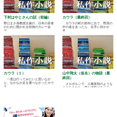
下村はやとさんの話（前編）
カウラ（最終回）
野口まさ准教授主催の、日本の若者
カウラの町の郊外に出て、野原の
のために開かれる恒例のカレー会
中の道を走ったら、右手に何かが
で.....
見.....
カウラ（１）
山中翔太（仮名）の物語（最
終回）
一度は行ってみたいと思いなが
ら、なかなか足を運べなかったカウ
メルボルンで、人種差別のような
ラ.....
ことをされた、嫌な体験がありま
す.....