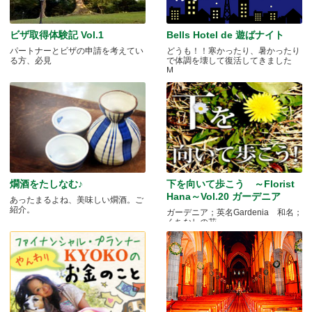
ビザ取得体験記 Vol.1
Bells Hotel de 遊ばナイト
パートナーとビザの申請を考えてい
どうも！！寒かったり、暑かったり
る方、必見
で体調を壊して復活してきました
M.....
燗酒をたしなむ♪
下を向いて歩こう ～Florist
Hana～Vol.20 ガーデニア
あったまるよね、美味しい燗酒。ご
紹介。
ガーデニア；英名Gardenia 和名；
くちなしの花 .....