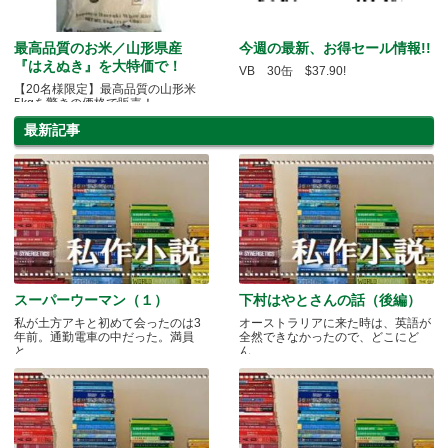
最高品質のお米／山形県産
今週の最新、お得セール情報!!
『はえぬき』を大特価で！
VB 30缶 $37.90!
【20名様限定】最高品質の山形米
5kgを驚きの価格で販売！
最新記事
スーパーウーマン（１）
下村はやとさんの話（後編）
私が土方アキと初めて会ったのは3
オーストラリアに来た時は、英語が
年前。通勤電車の中だった。満員
全然できなかったので、どこにど
と.....
ん.....