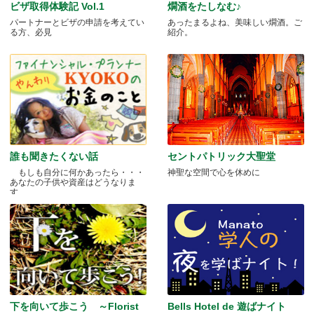
ビザ取得体験記 Vol.1
燗酒をたしなむ♪
パートナーとビザの申請を考えてい
あったまるよね、美味しい燗酒。ご
る方、必見
紹介。
誰も聞きたくない話
セントパトリック大聖堂
もしも自分に何かあったら・・・
神聖な空間で心を休めに
あなたの子供や資産はどうなりま
す.....
下を向いて歩こう ～Florist
Bells Hotel de 遊ばナイト