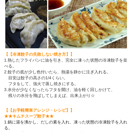
【【冷凍餃子の失敗しない焼き方】】
1.熱したフライパンに油を引き、完全に凍った状態の冷凍餃子を並
べる。
2.餃子の底が少し色付いたら、熱湯を静かに注ぎ入れる。
目安は餃子の高さの1/4くらい。
フタをして、強火で蒸し焼きにする。
3.水分が少なくなったらフタを開け、油を軽く回しかけて、
残りの水分を飛ばしてしまえば、出来上がり☆
【【お手軽簡単アレンジ・レシピ】】
★★キムチスープ餃子★★
1.鍋に湯を沸かし、だしの素を入れ、凍った状態の冷凍餃子を入れ
る。