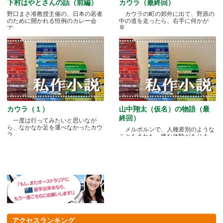
下村はやとさんの話（前編）
カウラ（最終回）
野口まさ准教授主催の、日本の若者
カウラの町の郊外に出て、野原の
のために開かれる恒例のカレー会
中の道を走ったら、右手に何かが
で.....
見.....
カウラ（１）
山中翔太（仮名）の物語（最
終回）
一度は行ってみたいと思いなが
ら、なかなか足を運べなかったカウ
メルボルンで、人種差別のような
ラ.....
ことをされた、嫌な体験がありま
す.....
アクセスランキング