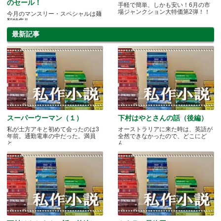
のセール！
手軽で簡単、しかも安い！6月の市
場ジャンクション大特価第2弾！！
今月のマンスリー・スペシャルは麺
類特集!!
最新記事
スーパーウーマン（１）
下村はやとさんの話（後編）
私が土方アキと初めて会ったのは3
オーストラリアに来た時は、英語が
年前。通勤電車の中だった。満員
全然できなかったので、どこにど
と.....
ん.....