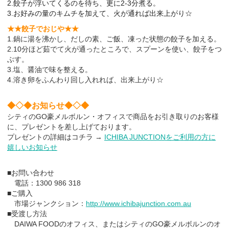
2.餃子が浮いてくるのを待ち、更に2-3分煮る。
3.お好みの量のキムチを加えて、火が通れば出来上がり☆
★★餃子でおじや★★
1.鍋に湯を沸かし、だしの素、ご飯、凍った状態の餃子を加える。
2.10分ほど茹でて火が通ったところで、スプーンを使い、餃子をつ
ぶす。
3.塩、醤油で味を整える。
4.溶き卵をふんわり回し入れれば、出来上がり☆
◆◇◆お知らせ◆◇◆
シティのGO豪メルボルン・オフィスで商品をお引き取りのお客様
に、プレゼントを差し上げております。
プレゼントの詳細はコチラ →
ICHIBA JUNCTIONをご利用の方に
嬉しいお知らせ
■お問い合わせ
電話：1300 986 318
■ご購入
市場ジャンクション：
http://www.ichibajunction.com.au
■受渡し方法
DAIWA FOODのオフィス、またはシティのGO豪メルボルンのオ