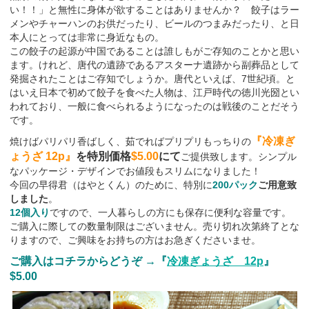
い！！」と無性に身体が欲することはありませんか？ 餃子はラー
メンやチャーハンのお供だったり、ビールのつまみだったり、と日
本人にとっては非常に身近なもの。
この餃子の起源が中国であることは誰しもがご存知のことかと思い
ます。けれど、唐代の遺跡であるアスターナ遺跡から副葬品として
発掘されたことはご存知でしょうか。唐代といえば、7世紀頃。と
はいえ日本で初めて餃子を食べた人物は、江戸時代の徳川光圀とい
われており、一般に食べられるようになったのは戦後のことだそう
です。
『冷凍ぎ
焼けばパリパリ香ばしく、茹でればプリプリもっちりの
ょうざ 12p』
を特別価格
$5.00
にて
ご提供致します。シンプル
なパッケージ・デザインでお値段もスリムになりました！
今回の早得君（はやとくん）のために、特別に
200パック
ご用意致
しました
。
12個入り
ですので、一人暮らしの方にも保存に便利な容量です。
ご購入に際しての数量制限はございません。売り切れ次第終了とな
りますので、ご興味をお持ちの方はお急ぎくださいませ。
ご購入はコチラからどうぞ →『
冷凍ぎょうざ 12p
』
$5.00