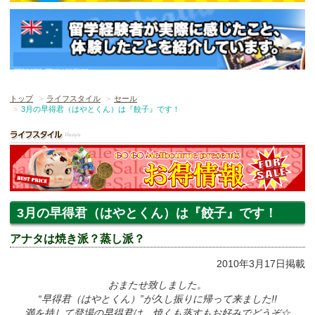
トップ
ライフスタイル
セール
3月の早得君（はやとくん）は『餃子』です！
3月の早得君（はやとくん）は『餃子』です！
アナタは焼き派？蒸し派？
2010年3月17日掲載
おまたせ致しました。
“早得君（はやとくん）”が久し振りに帰って来ました!!
満を持して登場の早得君は、焼くも蒸すもお好みでどうぞ☆