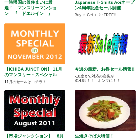
一時帰国の仮住まいに最
Japanese T-Shirts Aoiオープ
適！ マンスリーマンショ
ン4周年記念セール開催
ン 『 ドエルイン 』
Buy ２ Get １ for FREE!!
家賃月額一律 『9万9,000円』キャ
ンペーン！！
【ICHIBA JUNCTION】 11月
今週の最新、お得セール情報!!
のマンスリー・スペシャル
-18度まで対応の寝袋が
$14.99！！ ホンマに！？
11月のセールはコチラ！
【市場ジャンクション】 8月
生焼きそば大特価！