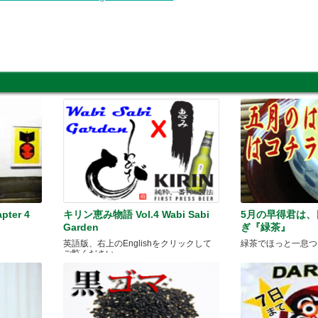
pter 4
キリン恵み物語 Vol.4 Wabi Sabi
5月の早得君は
Garden
ぎ『緑茶』
英語版、右上のEnglishをクリックして
緑茶でほっと一息つ
ご覧ください。