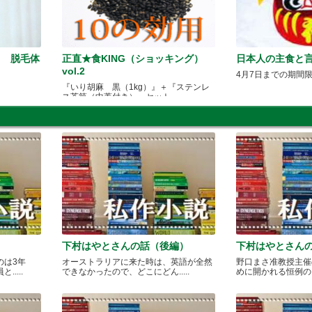
! 脱毛体
正直★食KING（ショッキング）
日本人の主食と言
vol.2
4月7日までの期間
『いり胡麻 黒（1kg）』＋『ステンレ
ス茶筒（中蓋付き）』セット
下村はやとさんの話（後編）
下村はやとさん
のは3年
オーストラリアに来た時は、英語が全然
野口まさ准教授主催
....
できなかったので、どこにどん.....
めに開かれる恒例のカレ