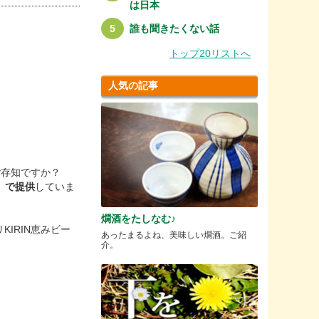
は日本
誰も聞きたくない話
トップ20リストへ
人気の記事
ご存知ですか？
）
で提供
していま
燗酒をたしなむ♪
IRIN恵みビー
あったまるよね、美味しい燗酒。ご紹
介。