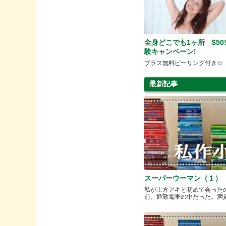
全身どこでも1ヶ所 $50
験キャンペーン!
プラス無料ピーリング付き☆
最新記事
スーパーウーマン（１）
私が土方アキと初めて会った
前。通勤電車の中だった。満員と.