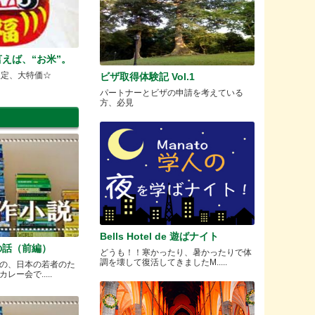
えば、“お米”。
限定、大特価☆
ビザ取得体験記 Vol.1
パートナーとビザの申請を考えている
方、必見
Bells Hotel de 遊ばナイト
の話（前編）
どうも！！寒かったり、暑かったりで体
調を壊して復活してきましたM.....
の、日本の若者のた
ー会で.....