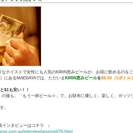
なテイストで女性にも人気のKIRIN恵みビールが、お得に飲めるのを
d）にあるMAEDAYAでは、ただいま
KIRIN恵みビール
を
$6.50（1ボトル
んと$1も安い！！
の後も、「もう一杯ビール☆」で、お財布に優しく、楽しく、ガッツリK
です。
 店長インタビューはコチラ ↓
rne.com.au/interview/gourmet/76.html