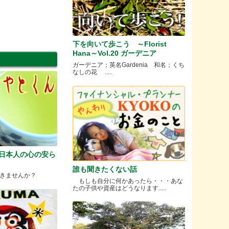
下を向いて歩こう ～Florist
Hana～Vol.20 ガーデニア
ガーデニア；英名Gardenia 和名；くち
なしの花 .....
、日本人の心の安ら
誰も聞きたくない話
きませんか？
もしも自分に何かあったら・・・あな
たの子供や資産はどうなります.....