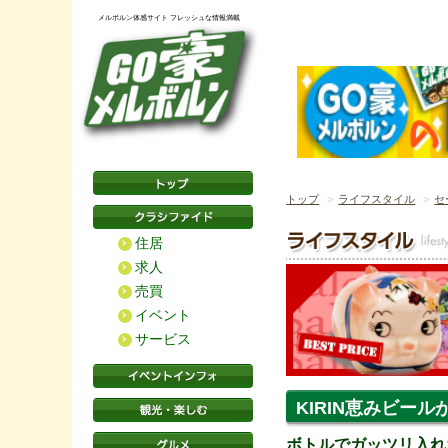
メルボルン体感サイト フレッシュな情報満載
トップ
ライフスタイル
セ
住居
求人
売買
イベント
サービス
KIRIN恵みビー
ボトルでガッツリ入れ