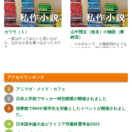
カウラ（１）
山中翔太（仮名）の物語（最
終回）
一度は行ってみたいと思いなが
ら、なかなか足を運べなかったカウ
メルボルンで、人種差別のような
ラ.....
ことをされた、嫌な体験がありま
す.....
アクセスランキング
アニマガ・メイド・カフェ
日本人学校でサッカー特別授業が開催されました
領事館でWHや留学生を対象としたイベントが開催されまし
た。
日本語弁論大会ビクトリア州最終選考会2023