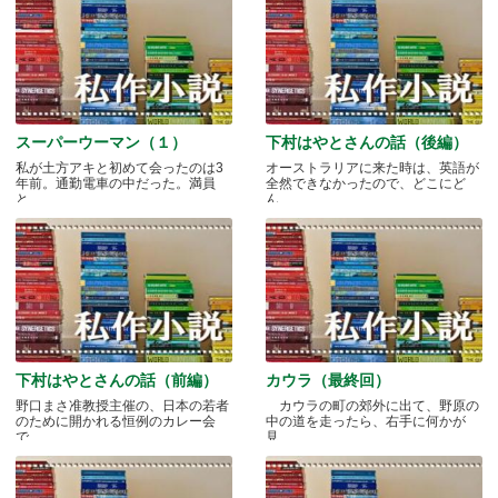
スーパーウーマン（１）
下村はやとさんの話（後編）
私が土方アキと初めて会ったのは3
オーストラリアに来た時は、英語が
年前。通勤電車の中だった。満員
全然できなかったので、どこにど
と.....
ん.....
下村はやとさんの話（前編）
カウラ（最終回）
野口まさ准教授主催の、日本の若者
カウラの町の郊外に出て、野原の
のために開かれる恒例のカレー会
中の道を走ったら、右手に何かが
で.....
見.....