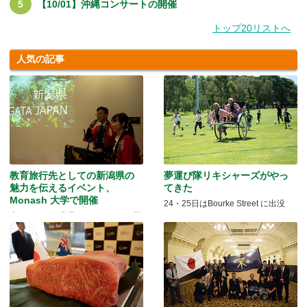
【10/01】沖縄コンサートの開催
トップ20リストへ
人気の記事
教育旅行先としての新潟県の
夢運び隊リキシャーズがやっ
魅力を伝えるイベント、
てきた
Monash 大学で開催
24・25日はBourke Street に出没
米どころでの農業とモノづくりの両
方を体験できる