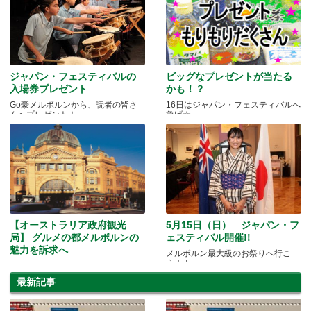
ジャパン・フェスティバルの
ビッグなプレゼントが当たる
入場券プレゼント
かも！？
Go豪メルボルンから、読者の皆さ
16日はジャパン・フェスティバルへ
んへプレゼント！
急げ☆
【オーストラリア政府観光
5月15日（日） ジャパン・フ
局】 グルメの都メルボルンの
ェスティバル開催!!
魅力を訴求へ
メルボルン最大級のお祭りへ行こ
う！！
ジェットスター成田−メルボルン線
就航を歓迎
最新記事