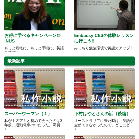
お得に学べるキャンペーン＠
Embassy CESの体験レッスン
INUS
に行こう!!
もっと気軽に、もっと手頃に、英語
みっちり勉強環境で英語力アップ！
を学ぼう。
最新記事
スーパーウーマン（１）
下村はやとさんの話（後編）
私が土方アキと初めて会ったのは3
オーストラリアに来た時は、英語が
年前。通勤電車の中だった。満員
全然できなかったので、どこにど
と.....
ん.....