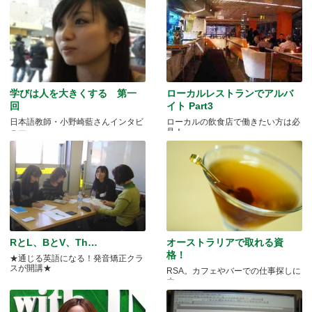
学びは人を大きくする 第一
ローカルレストランでアルバ
回
イト Part3
日本語教師・小野崎藍さんインタビ
ローカルの飲食店で働きたい方は必
ュー
見！
RとL、BとV、Th…
オーストラリアで取れる資
格！
★通じる英語になる！発音矯正クラ
スが開講★
RSA。カフェやバーでの仕事探しに
☆