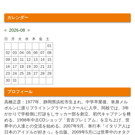
カレンダー
<
2026-08
>
日
月
火
水
木
金
土
01
02
03
04
05
06
07
08
09
10
11
12
13
14
15
16
17
18
19
20
21
22
23
24
25
26
27
28
29
30
31
プロフィール
高橋正彦：1977年、静岡県浜松市生まれ。中学卒業後、単身メル
ボルンに渡りブライトングラマースクールに入学。同校では、3年
がかりで学校側に打診をしサッカー部を創立、初代キャプテンを務
める。1998年中古CDショップ「音吉プレミアム」を立ち上げ、世
界中の人達との交流を始める。2007年9月、単行本『イタリア人は
日本のアイドルが好きっ』を出版。2009年5月には世界中のオタク