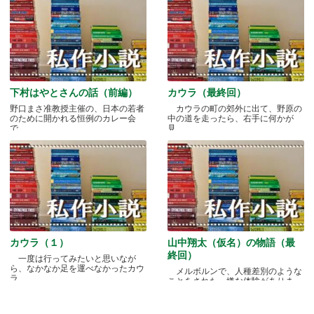
下村はやとさんの話（前編）
カウラ（最終回）
野口まさ准教授主催の、日本の若者
カウラの町の郊外に出て、野原の
のために開かれる恒例のカレー会
中の道を走ったら、右手に何かが
で.....
見.....
カウラ（１）
山中翔太（仮名）の物語（最
終回）
一度は行ってみたいと思いなが
ら、なかなか足を運べなかったカウ
メルボルンで、人種差別のような
ラ.....
ことをされた、嫌な体験がありま
す.....