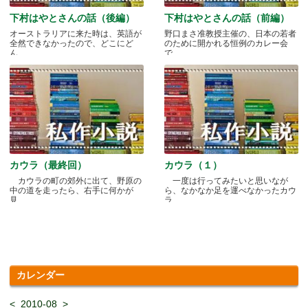
下村はやとさんの話（後編）
下村はやとさんの話（前編）
オーストラリアに来た時は、英語が
野口まさ准教授主催の、日本の若者
全然できなかったので、どこにど
のために開かれる恒例のカレー会
ん.....
で.....
カウラ（最終回）
カウラ（１）
カウラの町の郊外に出て、野原の
一度は行ってみたいと思いなが
中の道を走ったら、右手に何かが
ら、なかなか足を運べなかったカウ
見.....
ラ.....
カレンダー
<
2010-08
>