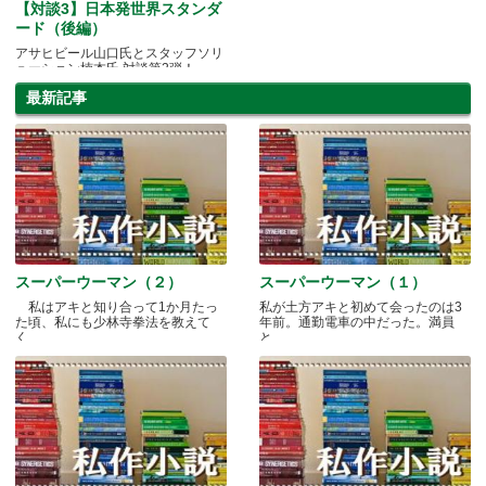
【対談3】日本発世界スタンダ
ード（後編）
アサヒビール山口氏とスタッフソリ
ューション楠本氏 対談第2弾！
最新記事
スーパーウーマン（２）
スーパーウーマン（１）
私はアキと知り合って1か月たっ
私が土方アキと初めて会ったのは3
た頃、私にも少林寺拳法を教えて
年前。通勤電車の中だった。満員
く.....
と.....