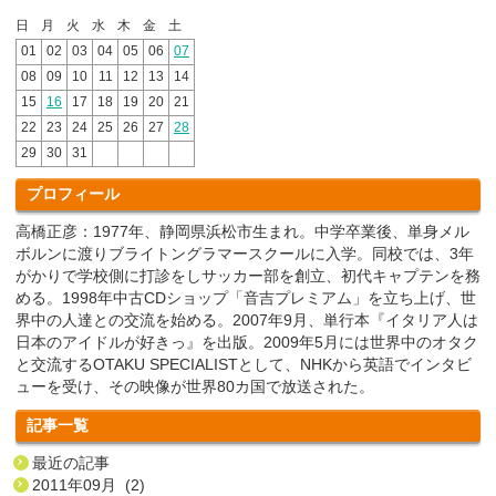
日
月
火
水
木
金
土
01
02
03
04
05
06
07
08
09
10
11
12
13
14
15
16
17
18
19
20
21
22
23
24
25
26
27
28
29
30
31
プロフィール
高橋正彦：1977年、静岡県浜松市生まれ。中学卒業後、単身メル
ボルンに渡りブライトングラマースクールに入学。同校では、3年
がかりで学校側に打診をしサッカー部を創立、初代キャプテンを務
める。1998年中古CDショップ「音吉プレミアム」を立ち上げ、世
界中の人達との交流を始める。2007年9月、単行本『イタリア人は
日本のアイドルが好きっ』を出版。2009年5月には世界中のオタク
と交流するOTAKU SPECIALISTとして、NHKから英語でインタビ
ューを受け、その映像が世界80カ国で放送された。
記事一覧
最近の記事
2011年09月 (2)