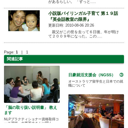
があるらしい。 「ずっと.....
小説版バイリンガル子育て 第１９話
『英会話教室の限界』
更新日時: 2010-08-06 20:26
親父がこの世を去って６日後、年が明け
て２００９年になった。この.....
Page:
1
| 1
関連記事
日豪就活支援会（NGSS） ③
オーストラリア留学生と日本での就
職について
「脳の取り扱い説明書」 教え
ます
NLPプラクティショナー資格取得コ
ース講師 大西英水さんに聞く