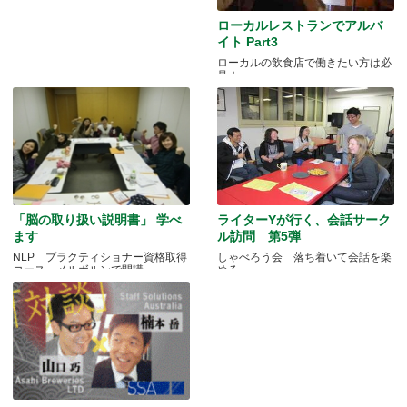
ローカルレストランでアルバ
イト Part3
ローカルの飲食店で働きたい方は必
見！
「脳の取り扱い説明書」 学べ
ライターYが行く、会話サーク
ます
ル訪問 第5弾
NLP プラクティショナー資格取得
しゃべろう会 落ち着いて会話を楽
コース メルボルンで開講
める