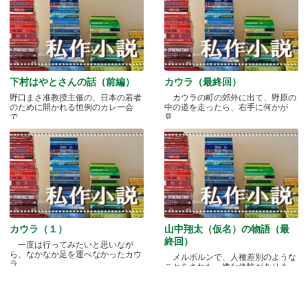
下村はやとさんの話（前編）
カウラ（最終回）
野口まさ准教授主催の、日本の若者
カウラの町の郊外に出て、野原の
のために開かれる恒例のカレー会
中の道を走ったら、右手に何かが
で.....
見.....
カウラ（１）
山中翔太（仮名）の物語（最
終回）
一度は行ってみたいと思いなが
ら、なかなか足を運べなかったカウ
メルボルンで、人種差別のような
ラ.....
ことをされた、嫌な体験がありま
す.....