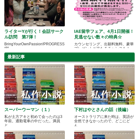
ライターYが行く！会話サーク
IAE留学フェア、4月1日開催！
ル訪問 第7弾！
見逃せない数々の特典☆
BringYourOwnPassion!PROGRESS
カウンセリング、出願料無料、豪華
I部
プレゼントが当たるチャンスも！
最新記事
スーパーウーマン（１）
下村はやとさんの話（後編）
私が土方アキと初めて会ったのは3
オーストラリアに来た時は、英語が
年前。通勤電車の中だった。満員
全然できなかったので、どこにど
と.....
ん.....