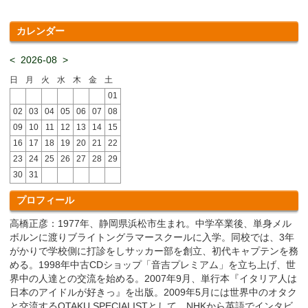
カレンダー
<
2026-08
>
日
月
火
水
木
金
土
01
02
03
04
05
06
07
08
09
10
11
12
13
14
15
16
17
18
19
20
21
22
23
24
25
26
27
28
29
30
31
プロフィール
高橋正彦：1977年、静岡県浜松市生まれ。中学卒業後、単身メル
ボルンに渡りブライトングラマースクールに入学。同校では、3年
がかりで学校側に打診をしサッカー部を創立、初代キャプテンを務
める。1998年中古CDショップ「音吉プレミアム」を立ち上げ、世
界中の人達との交流を始める。2007年9月、単行本『イタリア人は
日本のアイドルが好きっ』を出版。2009年5月には世界中のオタク
と交流するOTAKU SPECIALISTとして、NHKから英語でインタビ