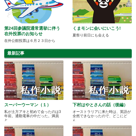
第24回参議院通常選挙に伴う
くまモンに会いにいこう!
在外投票のお知らせ
夏祭り前日にも会える
在外公館投票は６月２３日から
最新記事
スーパーウーマン（１）
下村はやとさんの話（後編）
私が土方アキと初めて会ったのは3
オーストラリアに来た時は、英語が
年前。通勤電車の中だった。満員
全然できなかったので、どこにど
と.....
ん.....