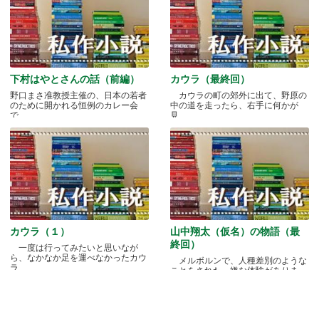
下村はやとさんの話（前編）
カウラ（最終回）
野口まさ准教授主催の、日本の若者
カウラの町の郊外に出て、野原の
のために開かれる恒例のカレー会
中の道を走ったら、右手に何かが
で.....
見.....
カウラ（１）
山中翔太（仮名）の物語（最
終回）
一度は行ってみたいと思いなが
ら、なかなか足を運べなかったカウ
メルボルンで、人種差別のような
ラ.....
ことをされた、嫌な体験がありま
す.....