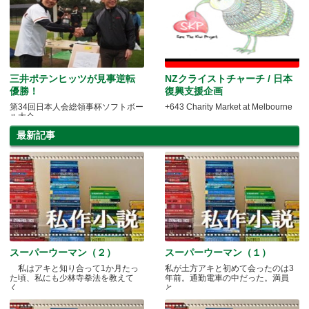
三井ポテンヒッツが見事逆転
NZクライストチャーチ / 日本
優勝！
復興支援企画
第34回日本人会総領事杯ソフトボー
+643 Charity Market at Melbourne
ル大会
最新記事
スーパーウーマン（２）
スーパーウーマン（１）
私はアキと知り合って1か月たっ
私が土方アキと初めて会ったのは3
た頃、私にも少林寺拳法を教えて
年前。通勤電車の中だった。満員
く.....
と.....