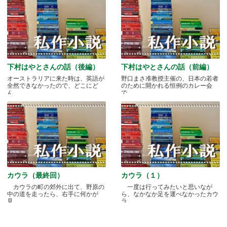
下村はやとさんの話（後編）
下村はやとさんの話（前編）
オーストラリアに来た時は、英語が
野口まさ准教授主催の、日本の若者
全然できなかったので、どこにど
のために開かれる恒例のカレー会
ん.....
で.....
カウラ（最終回）
カウラ（１）
カウラの町の郊外に出て、野原の
一度は行ってみたいと思いなが
中の道を走ったら、右手に何かが
ら、なかなか足を運べなかったカウ
見.....
ラ.....