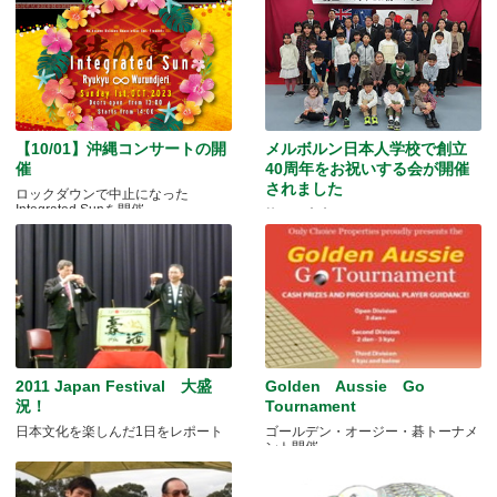
【10/01】沖縄コンサートの開
メルボルン日本人学校で創立
催
40周年をお祝いする会が開催
されました
ロックダウンで中止になった
Integrated Sunを開催
紡ぐ～未来へのバトンパス
2011 Japan Festival 大盛
Golden Aussie Go
況！
Tournament
日本文化を楽しんだ1日をレポート
ゴールデン・オージー・碁トーナメ
ント開催