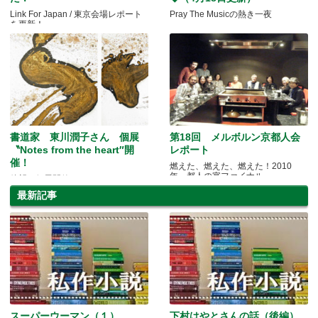
Link For Japan / 東京会場レポート
Pray The Musicの熱き一夜
を更新！
書道家 東川潤子さん 個展
第18回 メルボルン京都人会
〝Notes from the heart″開
レポート
催！
燃えた、燃えた、燃えた！2010
年、都人の宴ファイナル。
待望の個展開催！デモンストレーシ
ョンにもご参加ください
最新記事
スーパーウーマン（１）
下村はやとさんの話（後編）