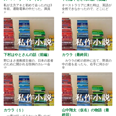
私が土方アキと初めて会ったのは3
オーストラリアに来た時は、英語が
年前。通勤電車の中だった。満員
全然できなかったので、どこにど
と.....
ん.....
下村はやとさんの話（前編）
カウラ（最終回）
野口まさ准教授主催の、日本の若者
カウラの町の郊外に出て、野原の
のために開かれる恒例のカレー会
中の道を走ったら、右手に何かが
で.....
見.....
カウラ（１）
山中翔太（仮名）の物語（最
終回）
一度は行ってみたいと思いなが