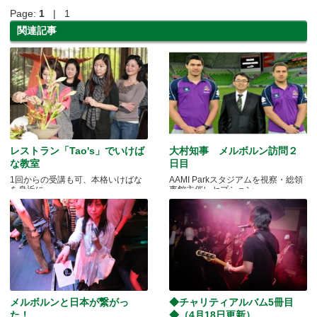
Page:
1
| 1
関連記事
レストラン「Tao's」でいけば
大村知事 メルボルン訪問２
な教室
日目
1回からの受講も可、本格いけばな
AAMI Parkスタジアムを視察・総領
を身近に
事館主催レセプション
メルボルンと日本が繋がっ
◆チャリティアルバム5冊目
た！
◆（4月18日更新）