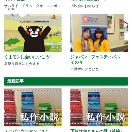
サムライ ドラム タオ メルボル
上映会のお知らせ
ン到着
くまモンに会いにいこう!
ジャパン・フェスティバル
その４
夏祭り前日にも会える
出展者のひとびと。
最新記事
スーパーウーマン（１）
下村はやとさんの話（後編）