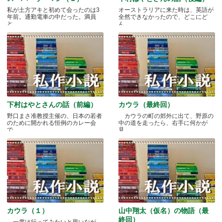
私が土方アキと初めて会ったのは3
オーストラリアに来た時は、英語が
年前。通勤電車の中だった。満員
全然できなかったので、どこにど
と.....
ん.....
下村はやとさんの話（前編）
カウラ（最終回）
野口まさ准教授主催の、日本の若者
カウラの町の郊外に出て、野原の
のために開かれる恒例のカレー会
中の道を走ったら、右手に何かが
で.....
見.....
カウラ（１）
山中翔太（仮名）の物語（最
終回）
一度は行ってみたいと思いなが