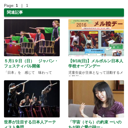
Page:
1
| 1
関連記事
５月1９日（日） ジャパン・
【9/18(日)】メルボルン日本人
フェスティバル開催
学校オープンデー
「日本」を 感じて 味わって
児童生徒が主体となって活動するメ
ル校デー
世界が注目する日本人アーテ
「宇宙（そら）の約束 ーいの
ィスト集団
ちが紡ぐ愛の詩ー」