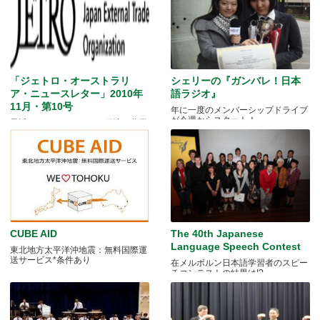
「ジェトロ・オーストラリ
シェリーの『ガンバレ！日本
ア・ニュースレター」2010年
語ラジオ』
11月・第10号
年に一度のメンバーシップドライブ
が今週からスタート！
最近のオーストラリアの経済、農業
等の情勢など
CUBE AID
The 40th Japanese
Language Speech Contest
東北地方太平洋沖地震：無料国際運
送サービス*条件あり
在メルボルン日本語学習者のスピー
チコンテストの結果は!?