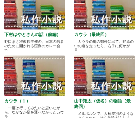
下村はやとさんの話（前編）
カウラ（最終回）
野口まさ准教授主催の、日本の若者
カウラの町の郊外に出て、野原の
のために開かれる恒例のカレー会
中の道を走ったら、右手に何かが
で.....
見.....
カウラ（１）
山中翔太（仮名）の物語（最
終回）
一度は行ってみたいと思いなが
ら、なかなか足を運べなかったカウ
メルボルンで、人種差別のような
ラ.....
ことをされた、嫌な体験がありま
す.....