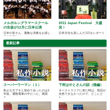
メルボルングラマースクール
2011 Japan Festival 大盛
の生徒が12月に日本公演
況！
日本の皆さん、素敵な演奏をお楽し
日本文化を楽しんだ1日をレポート
みください
最新記事
スーパーウーマン（１）
下村はやとさんの話（後編）
私が土方アキと初めて会ったのは3
オーストラリアに来た時は、英語が
年前。通勤電車の中だった。満員
全然できなかったので、どこにど
と.....
ん.....