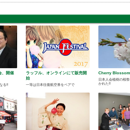
会、開催
ラッフル、オンラインにて販売開
Cherry Blossom
始
日本人会植樹の桜祭
かれた!!
る!!
一等は日本往復航空券をペアで