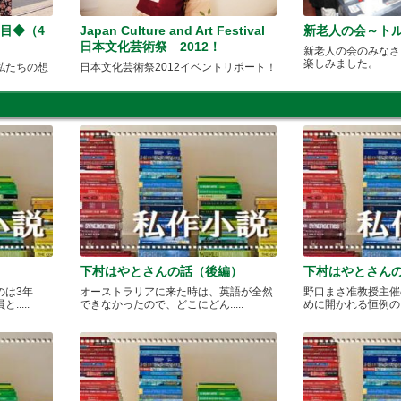
目◆（4
Japan Culture and Art Festival
新老人の会～ト
日本文化芸術祭 2012！
新老人の会のみなさ
楽しみました。
私たちの想
日本文化芸術祭2012イベントリポート！
下村はやとさんの話（後編）
下村はやとさん
のは3年
オーストラリアに来た時は、英語が全然
野口まさ准教授主催
....
できなかったので、どこにどん.....
めに開かれる恒例のカレ