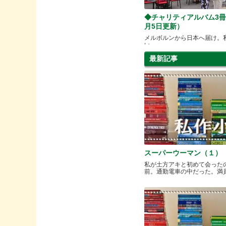
◆チャリティアルバム3冊
月5日更新）
メルボルンから日本へ届け。
い
最新記事
スーパーウーマン（１）
私が土方アキと初めて会った
前。通勤電車の中だった。満員と.