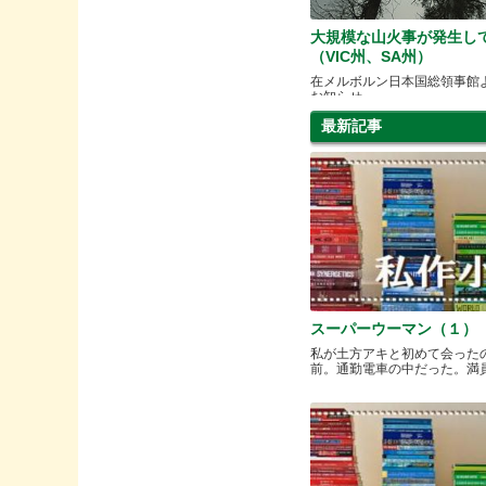
大規模な山火事が発生し
（VIC州、SA州）
在メルボルン日本国総領事館
お知らせ
最新記事
スーパーウーマン（１）
私が土方アキと初めて会った
前。通勤電車の中だった。満員と.