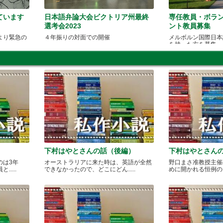
ています
日本語弁論大会ビクトリア州最終
専任教員・ボラ
選考会2023
ント教員募集
より緊急の
４年振りの対面での開催
メルボルン国際日本
を持った方を募集
下村はやとさんの話（後編）
下村はやとさん
のは3年
オーストラリアに来た時は、英語が全然
野口まさ准教授主催
....
できなかったので、どこにどん.....
めに開かれる恒例のカレ