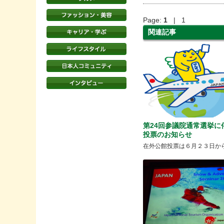
Page:
1
| 1
関連記事
第24回参議院通常選挙に
投票のお知らせ
在外公館投票は６月２３日か