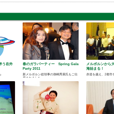
伴う在外
春のガラパーティー Spring Gala
メルボルンから
Party 2011
海始まる！
ら
新メルボルン総領事の側嶋秀展氏もご出
赤道を越え、2都市
席されました