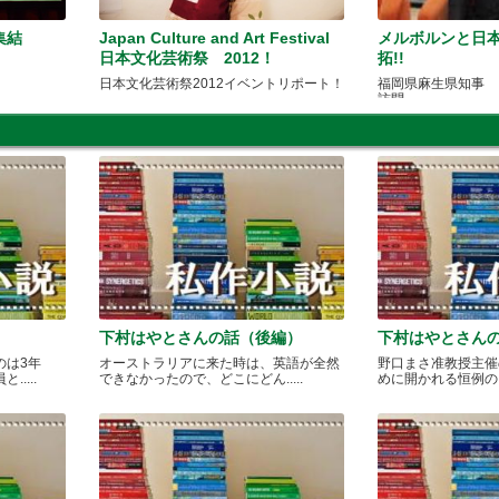
集結
Japan Culture and Art Festival
メルボルンと日
日本文化芸術祭 2012！
拓!!
日本文化芸術祭2012イベントリポート！
福岡県麻生県知事 
訪問
下村はやとさんの話（後編）
下村はやとさん
のは3年
オーストラリアに来た時は、英語が全然
野口まさ准教授主催
....
できなかったので、どこにどん.....
めに開かれる恒例のカレ