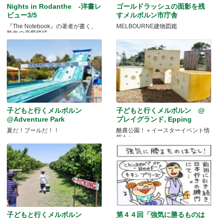
Nights in Rodanthe -洋書レ
ゴールドラッシュの面影を残
ビュー3/5
すメルボルン市庁舎
『The Notebook』の著者が書く、
MELBOURNE建物図鑑
熟年の恋愛模様
子どもと行くメルボルン
子どもと行くメルボルン @
@Adventure Park
プレイグランド, Epping
夏だ！プールだ！！
酪農公園！＋イースターイベント情
報も♪
子どもと行くメルボルン
第４４回「強気に勝るものは