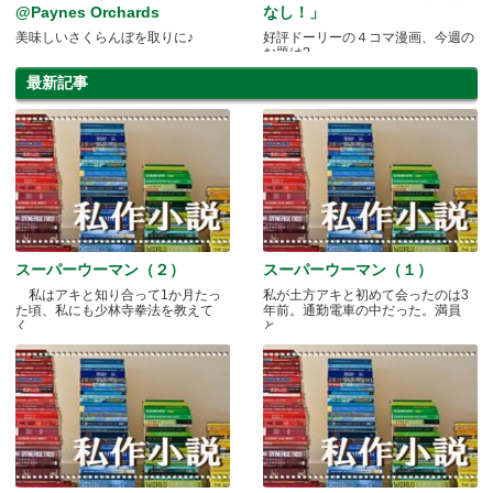
@Paynes Orchards
なし！」
美味しいさくらんぼを取りに♪
好評ドーリーの４コマ漫画、今週の
お題は?
最新記事
スーパーウーマン（２）
スーパーウーマン（１）
私はアキと知り合って1か月たっ
私が土方アキと初めて会ったのは3
た頃、私にも少林寺拳法を教えて
年前。通勤電車の中だった。満員
く.....
と.....