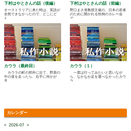
下村はやとさんの話（後編）
下村はやとさんの話（前編）
オーストラリアに来た時は、英語が
野口まさ准教授主催の、日本の若者
全然できなかったので、どこにど
のために開かれる恒例のカレー会
ん.....
で.....
カウラ（最終回）
カウラ（１）
カウラの町の郊外に出て、野原の
一度は行ってみたいと思いなが
中の道を走ったら、右手に何かが
ら、なかなか足を運べなかったカウ
見.....
ラ.....
カレンダー
<
2026-07
>