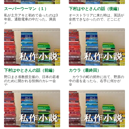
スーパーウーマン（１）
下村はやとさんの話（後編）
私が土方アキと初めて会ったのは3
オーストラリアに来た時は、英語が
年前。通勤電車の中だった。満員
全然できなかったので、どこにど
と.....
ん.....
下村はやとさんの話（前編）
カウラ（最終回）
野口まさ准教授主催の、日本の若者
カウラの町の郊外に出て、野原の
のために開かれる恒例のカレー会
中の道を走ったら、右手に何かが
で.....
見.....