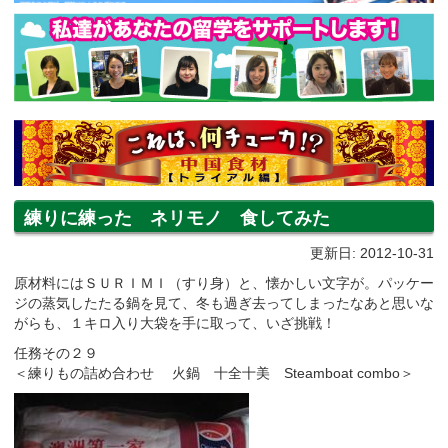
練りに練った ネリモノ 食してみた
更新日: 2012-10-31
原材料にはＳＵＲＩＭＩ（すり身）と、懐かしい文字が。パッケー
ジの蒸気したたる鍋を見て、冬も過ぎ去ってしまったなあと思いな
がらも、１キロ入り大袋を手に取って、いざ挑戦！
任務その２９
＜練りもの詰め合わせ 火鍋 十全十美 Steamboat combo＞