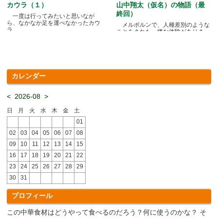
カウラ（１）
山中翔太（仮名）の物語（最
終回）
一度は行ってみたいと思いなが
ら、なかなか足を運べなかったカウ
メルボルンで、人種差別のような
ラ.....
ことをされた、嫌な体験がありま
す.....
カレンダー
<
2026-08
>
日
月
火
水
木
金
土
01
02
03
04
05
06
07
08
09
10
11
12
13
14
15
16
17
18
19
20
21
22
23
24
25
26
27
28
29
30
31
プロフィール
この中華食材はどうやって食べるのだろう？何に使うのかな？ そ