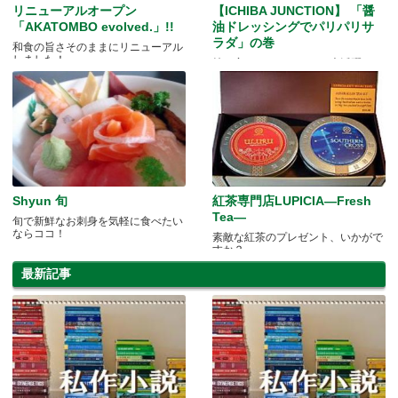
リニューアルオープン
【ICHIBA JUNCTION】 「醤
「AKATOMBO evolved.」!!
油ドレッシングでパリパリサ
ラダ」の巻
和食の旨さそのままにリニューアル
しました！
持ち寄りパーティーにも大活躍
Shyun 旬
紅茶専門店LUPICIA―Fresh
Tea―
旬で新鮮なお刺身を気軽に食べたい
ならココ！
素敵な紅茶のプレゼント、いかがで
すか？
最新記事