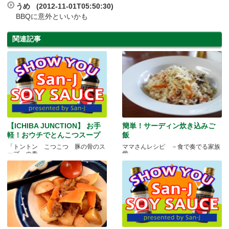
うめ (2012-11-01T05:50:30)
BBQに意外といいかも
関連記事
【ICHIBA JUNCTION】 お手
簡単！サーディン炊き込みご
軽！おウチでとんこつスープ
飯
「トントン こつこつ 豚の骨のス
ママさんレシピ －食で奏でる家族
ープ」の巻
愛－