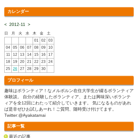
カレンダー
<
2012-11
>
日
月
火
水
木
金
土
01
02
03
04
05
06
07
08
09
10
11
12
13
14
15
16
17
18
19
20
21
22
23
24
25
26
27
28
29
30
プロフィール
趣味はボランティア！なメルボルン在住大学生が綴るボランティア
体験談。 自分の経験したボランティア、または興味深いボランテ
ィアを全12回にわたって紹介していきます。 気になるものがあれ
ば是非ぜひお試しあーれ！ご質問、随時受け付けてます。
Twitter:@Ayakatamai
記事一覧
最近の記事