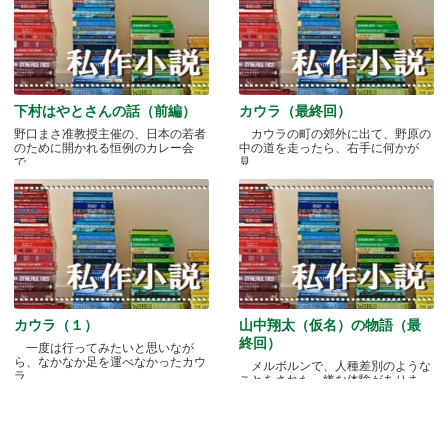
下村はやとさんの話（前編）
カウラ（最終回）
野口まさ准教授主催の、日本の若者
カウラの町の郊外に出て、野原の
のために開かれる恒例のカレー会
中の道を走ったら、右手に何かが
で.....
見.....
カウラ（１）
山中翔太（仮名）の物語（最
終回）
一度は行ってみたいと思いなが
ら、なかなか足を運べなかったカウ
メルボルンで、人種差別のような
ラ.....
ことをされた、嫌な体験がありま
す.....