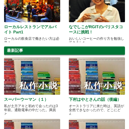
ローカルレストランでアルバ
なでしこがRGITのバリスタコ
イト Part1
ースに挑戦！
ローカルの飲食店で働きたい方は必
おいしいコーヒーの作り方を勉強し
見！
てきました。
最新記事
スーパーウーマン（１）
下村はやとさんの話（後編）
私が土方アキと初めて会ったのは3
オーストラリアに来た時は、英語が
年前。通勤電車の中だった。満員
全然できなかったので、どこにど
と.....
ん.....