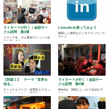
ライターＹが行く！会話サー
LinkedInを使ってみよう
クル訪問 第3弾
職探しに便利なビジネスマッチング
サイト
ペラペラ会 少人数制でじっくり会
話が楽しめる
【対談１】 テーマ「世界を
ライターＹが行く！会話サー
知る」
クル訪問 第4弾
ナショナルフーズ・佐野氏とスタッ
Meetup 気軽にしっかり会話がで
フソリューション・楠本氏
きる