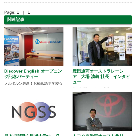
Page:
1
| 1
関連記事
Discover English オープニン
豊田通商オーストラレーシ
グ記念パーティー
ア 大場 清義 社長 インタビ
ュー
メルボルン最新！お勧め語学学校☆
常に気配り。常に感謝。
日本で就職を目指す学生、必
トヨタ自動車オーストラリ