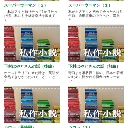
スーパーウーマン（２）
スーパーウーマン（１）
私はアキと知り合って1か月たっ
私が土方アキと初めて会ったのは3
た頃、私にも少林寺拳法を教えて
年前。通勤電車の中だった。満員
く.....
と.....
下村はやとさんの話（後編）
下村はやとさんの話（前編）
オーストラリアに来た時は、英語が
野口まさ准教授主催の、日本の若者
全然できなかったので、どこにど
のために開かれる恒例のカレー会
ん.....
で.....
カウラ（最終回）
カウラ（１）