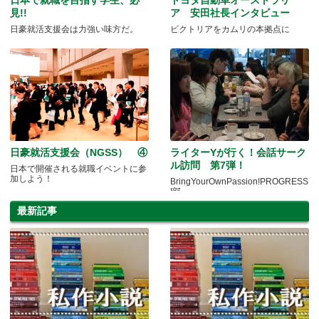
見!!
ア 安田社長インタビュー
日豪就活支援会は力強い味方だ。
ビクトリアをカムリの本拠点に
日豪就活支援会（NGSS） ④
ライターYが行く！会話サーク
ル訪問 第7弾！
日本で開催される就職イベントに参
加しよう！
BringYourOwnPassion!PROGRESS
I部
最新記事