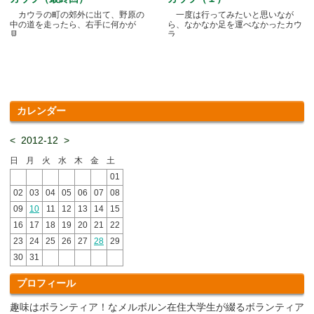
カウラの町の郊外に出て、野原の
一度は行ってみたいと思いなが
中の道を走ったら、右手に何かが
ら、なかなか足を運べなかったカウ
見.....
ラ.....
カレンダー
<
2012-12
>
日
月
火
水
木
金
土
01
02
03
04
05
06
07
08
09
10
11
12
13
14
15
16
17
18
19
20
21
22
23
24
25
26
27
28
29
30
31
プロフィール
趣味はボランティア！なメルボルン在住大学生が綴るボランティア