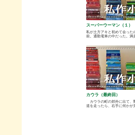
スーパーウーマン（１）
私が土方アキと初めて会った
前。通勤電車の中だった。満員と.
カウラ（最終回）
カウラの町の郊外に出て、
道を走ったら、右手に何かが見..