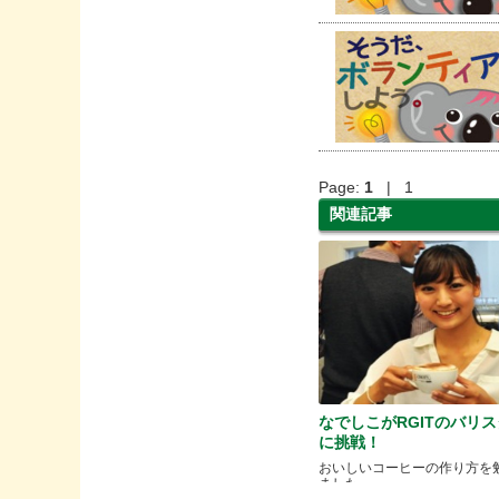
Page:
1
| 1
関連記事
なでしこがRGITのバリ
に挑戦！
おいしいコーヒーの作り方を
ました。