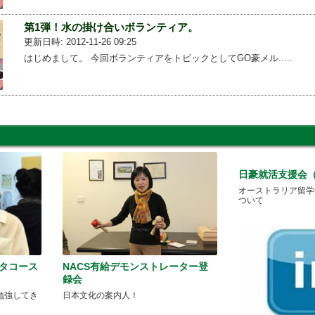
第1弾！水の掛け合いボランティア。
更新日時: 2012-11-26 09:25
はじめまして。 今回ボランティアをトピックとしてGO豪メル.....
日豪就活支援会（
オーストラリア留学
ついて
スタコース
NACS有給デモンストレーター登
録会
勉強してき
日本文化の案内人！