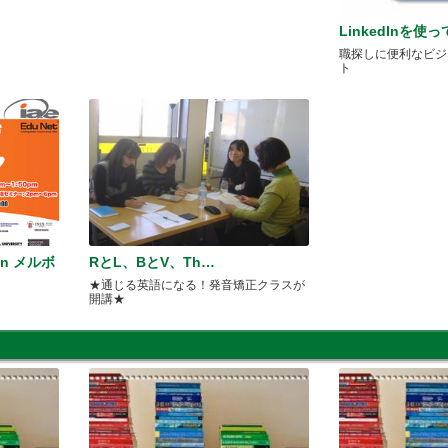
LinkedInを使
職探しに便利なビジ
ト
n メルボ
RとL、BとV、Th…
★通じる英語になる！発音矯正クラスが
開講★