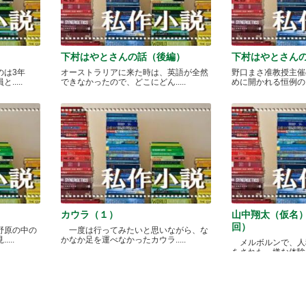
下村はやとさんの話（後編）
下村はやとさん
のは3年
オーストラリアに来た時は、英語が全然
野口まさ准教授主催
....
できなかったので、どこにどん.....
めに開かれる恒例のカレ
カウラ（１）
山中翔太（仮名
回）
野原の中の
一度は行ってみたいと思いながら、な
...
かなか足を運べなかったカウラ.....
メルボルンで、人
をされた、嫌な体験があ