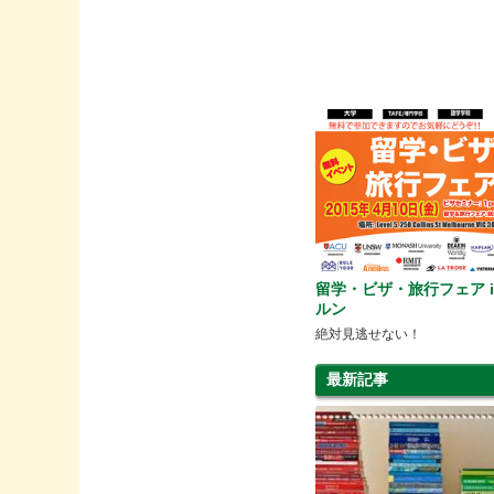
留学・ビザ・旅行フェア i
ルン
絶対見逃せない！
最新記事