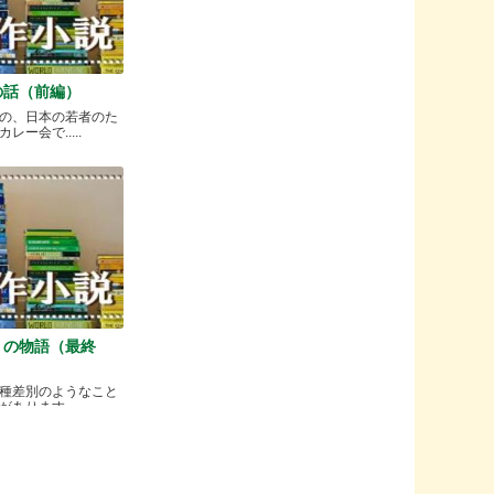
の話（前編）
の、日本の若者のた
ー会で.....
）の物語（最終
種差別のようなこと
ります.....