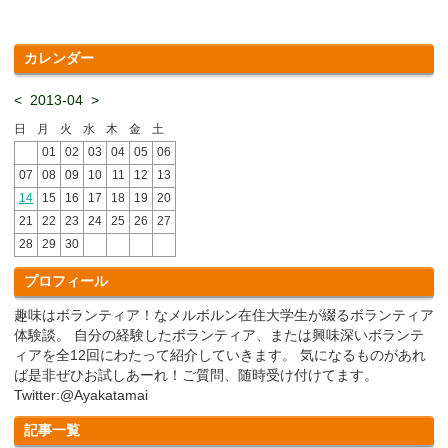
カレンダー
<
2013-04
>
日
月
火
水
木
金
土
01
02
03
04
05
06
07
08
09
10
11
12
13
14
15
16
17
18
19
20
21
22
23
24
25
26
27
28
29
30
プロフィール
趣味はボランティア！なメルボルン在住大学生が綴るボランティア
体験談。 自分の経験したボランティア、または興味深いボランテ
ィアを全12回にわたって紹介していきます。 気になるものがあれ
ば是非ぜひお試しあーれ！ご質問、随時受け付けてます。
Twitter:@Ayakatamai
記事一覧