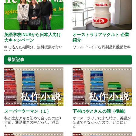
英語学校INUSから日本人向け
オーストラリアヤクルト 企業
大キャンペーン
紹介
申し込んだ期間分、無料授業が付い
ワールドワイドな乳製品乳酸菌飲料
てくる！？
最新記事
スーパーウーマン（１）
下村はやとさんの話（後編）
私が土方アキと初めて会ったのは3
オーストラリアに来た時は、英語が
年前。通勤電車の中だった。満員
全然できなかったので、どこにど
と.....
ん.....