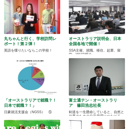
丸ちゃんと行く、学校訪問レ
オーストラリア説明会、日本
ポート！第２弾！
全国各地で開催！
英語を喋りたいならこの学校！
SSA主催、就職、移住、起業、留
学、WH説明会
「オーストラリアで就職？！
富士通テン・オーストラリ
日本で就職？！」
ア 篠田浩志社長
日豪就活支援会（NGSS） ⑤
剣道を一生懸命していると、自然と
仕事のための自己管理につながる