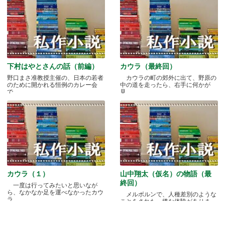
下村はやとさんの話（前編）
カウラ（最終回）
野口まさ准教授主催の、日本の若者
カウラの町の郊外に出て、野原の
のために開かれる恒例のカレー会
中の道を走ったら、右手に何かが
で.....
見.....
カウラ（１）
山中翔太（仮名）の物語（最
終回）
一度は行ってみたいと思いなが
ら、なかなか足を運べなかったカウ
メルボルンで、人種差別のような
ラ.....
ことをされた、嫌な体験がありま
す.....