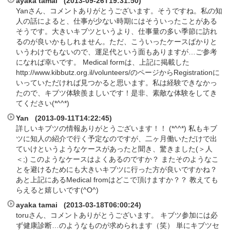
ayaka tamai (2013-09-26T19:31:50)
Yanさん、コメントありがとうございます。そうですね。私の知
人の話によると、仕事が少ない時期にはそういったことがある
そうです。大きいキブツというより、仕事量の多い季節に訪れ
るのが良いかもしれません。ただ、こういったケースばかりと
いうわけでもないので、運足代という面もありますが…ご参考
になれば幸いです。 Medical formは、上記に掲載した
http://www.kibbutz.org.il/volunteers/のページからRegistrationに
いっていただければ見つかると思います。私は経験できなかっ
たので、キブツ体験羨ましいです！是非、素敵な体験をしてき
てください(*^^*)
Yan (2013-09-11T14:22:45)
詳しいキブツの情報ありがとうございます！！ (*^^*) 私もキブ
ツに知人の紹介で行く予定なのですが、二ヶ月働いただけで出
ていけというようなケースがあったと聞き、驚きました(＞人
＜;) このようなケースはよくあるのですか？ またそのようなこ
とを避けるためにも大きいキブツに行った方が良いですかね？
あと上記にあるMedical fromはどこで頂けますか？？ 教えても
らえると嬉しいです(^O^)
ayaka tamai (2013-03-18T06:00:24)
toruさん、コメントありがとうございます。 キブツ参加には必
ず健康診断…のようなものが求められます（笑） 単にキブツセ