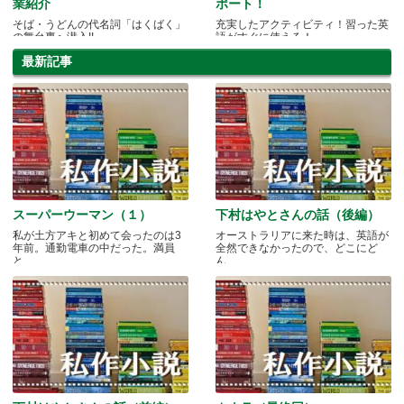
業紹介
ポート！
そば・うどんの代名詞「はくばく」
充実したアクティビティ！習った英
の舞台裏へ潜入!!
語がすぐに使える！
最新記事
スーパーウーマン（１）
下村はやとさんの話（後編）
私が土方アキと初めて会ったのは3
オーストラリアに来た時は、英語が
年前。通勤電車の中だった。満員
全然できなかったので、どこにど
と.....
ん.....