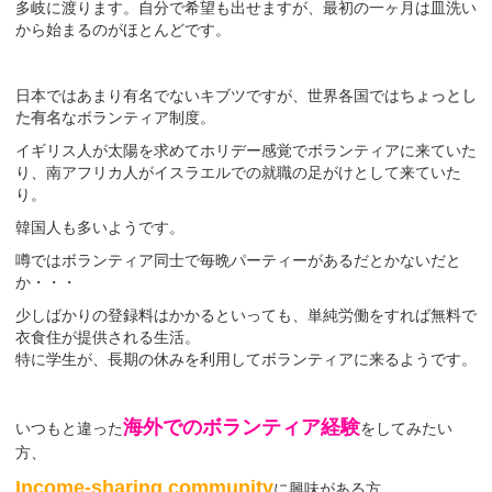
多岐に渡ります。自分で希望も出せますが、最初の一ヶ月は皿洗い
から始まるのがほとんどです。
日本ではあまり有名でないキブツですが、世界各国では
ちょっとし
た有名
なボランティア制度。
イギリス人が太陽を求めてホリデー感覚でボランティアに来ていた
り、南アフリカ人がイスラエルでの就職の足がけとして来ていた
り。
韓国人も多いようです。
噂ではボランティア同士で毎晩パーティーがあるだとかないだと
か・・・
少しばかりの登録料はかかるといっても、単純労働をすれば無料で
衣食住が提供される生活。
特に学生が、長期の休みを利用してボランティアに来るようです。
海外でのボランティア経験
いつもと違った
をしてみたい
方、
Income-sharing community
に興味がある方、