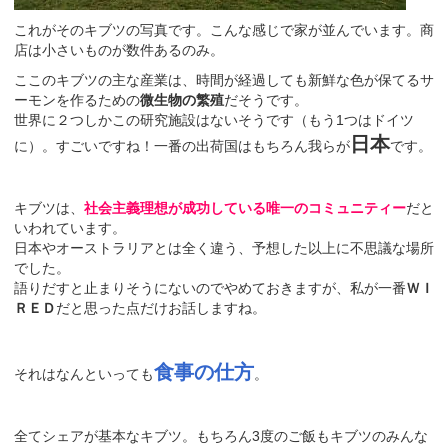
これがそのキブツの写真です。こんな感じで家が並んでいます。商
店は小さいものが数件あるのみ。
ここのキブツの主な産業は、時間が経過しても新鮮な色が保てるサ
ーモンを作るための
微生物の繁殖
だそうです。
世界に２つしかこの研究施設はないそうです（もう1つはドイツ
日本
に）。すごいですね！一番の出荷国はもちろん我らが
です。
キブツは、
社会主義理想が成功している唯一のコミュニティー
だと
いわれています。
日本やオーストラリアとは全く違う、予想した以上に不思議な場所
でした。
語りだすと止まりそうにないのでやめておきますが、私が一番
ＷＩ
ＲＥＤ
だと思った点だけお話しますね。
食事の仕方
それはなんといっても
。
全てシェアが基本なキブツ。もちろん3度のご飯もキブツのみんな