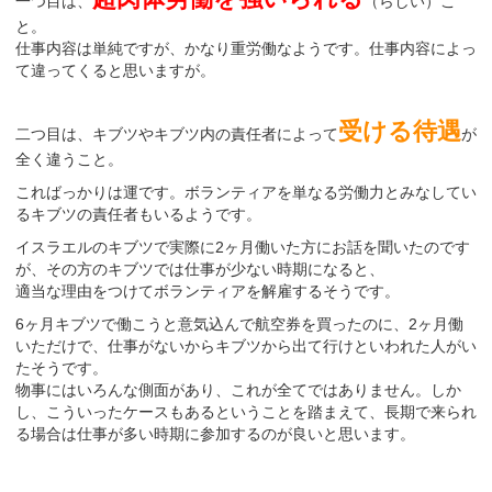
一つ目は、
（らしい）こ
と。
仕事内容は単純ですが、かなり重労働なようです。仕事内容によっ
て違ってくると思いますが。
受ける待遇
二つ目は、キブツやキブツ内の責任者によって
が
全く違うこと。
こればっかりは運です。ボランティアを単なる労働力とみなしてい
るキブツの責任者もいるようです。
イスラエルのキブツで実際に2ヶ月働いた方にお話を聞いたのです
が、その方のキブツでは仕事が少ない時期になると、
適当な理由をつけてボランティアを解雇するそうです。
6ヶ月キブツで働こうと意気込んで航空券を買ったのに、2ヶ月働
いただけで、仕事がないからキブツから出て行けといわれた人がい
たそうです。
物事にはいろんな側面があり、これが全てではありません。しか
し、こういったケースもあるということを踏まえて、長期で来られ
る場合は仕事が多い時期に参加するのが良いと思います。