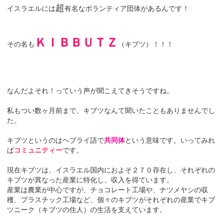
超
イスラエルには
有名なボランティア団体があるんです！
ＫＩＢＢＵＴＺ
その名も
（キブツ）！！！
なんだよそれ！っていう声が聞こえてきそうですね。
私もつい数ヶ月前まで、キブツなんて聞いたこともありませんでし
た。
キブツというのはヘブライ語で
共同体
という意味です。いってみれ
ば
コミュニティー
です。
現在キブツは、イスラエル国内におよそ２７０存在し、それぞれの
キブツが異なった産業に特化し、収入を得ています。
産業は農業が中心ですが、チョコレート工場や、ナツメヤシの収
穫、プラスチック工場など、個々のキブツがそれぞれの産業でキブ
ツニーク（キブツの住人）の生活を支えています。