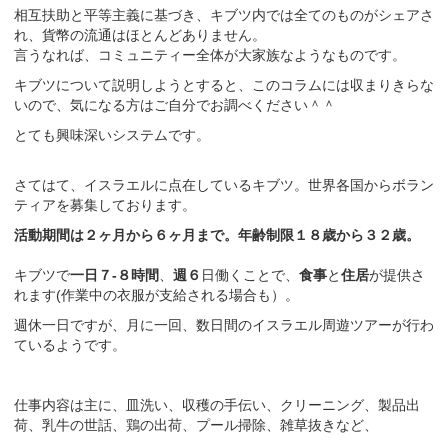
相互扶助と平等主義に基づき、キブツ内では全てのものがシェアさ
れ、貨幣の流通はほとんどありません。
言うなれば、コミュニティー全体が大家族なようなものです。
キブツについて説明しようとすると、このコラムには収まりきらな
いので、気になる方はご自分でお調べください＾＾
とても興味深いシステムです。
さてはて、イスラエルに点在しているキブツ。世界各国からボラン
ティアを募集しております。
活動期間は２ヶ月から６ヶ月まで。年齢制限１８歳から３２歳。
キブツで
一日７-８時間
、
週６
日働くことで、
食事
と
住居
が提供さ
れます(作業中の衣服が支給される場合も）。
週休一日ですが、月に一回、数日間のイスラエル周遊ツアーが行わ
ているようです。
仕事内容は主に、皿洗い、収穫の手伝い、クリーニング、製品出
荷、乳牛の世話、鶏の出荷、プール掃除、雑草抜きなど、