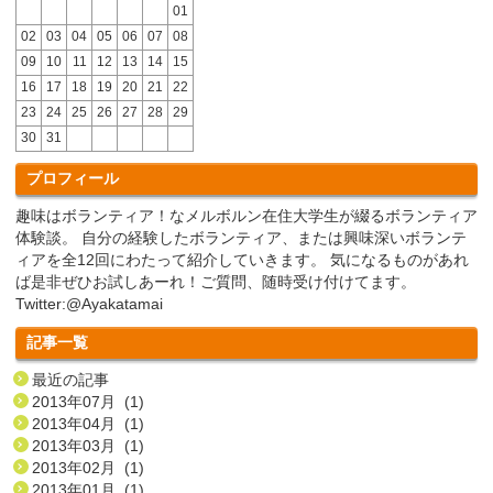
01
02
03
04
05
06
07
08
09
10
11
12
13
14
15
16
17
18
19
20
21
22
23
24
25
26
27
28
29
30
31
プロフィール
趣味はボランティア！なメルボルン在住大学生が綴るボランティア
体験談。 自分の経験したボランティア、または興味深いボランテ
ィアを全12回にわたって紹介していきます。 気になるものがあれ
ば是非ぜひお試しあーれ！ご質問、随時受け付けてます。
Twitter:@Ayakatamai
記事一覧
最近の記事
2013年07月 (1)
2013年04月 (1)
2013年03月 (1)
2013年02月 (1)
2013年01月 (1)