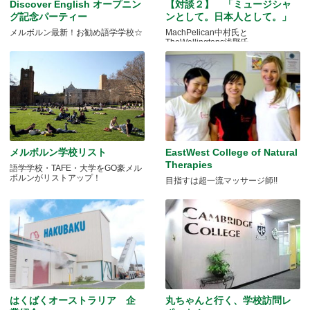
Discover English オープニン
【対談２】 「ミュージシャ
グ記念パーティー
ンとして。日本人として。」
メルボルン最新！お勧め語学学校☆
MachPelican中村氏と
TheWellingtons浅野氏
メルボルン学校リスト
EastWest College of Natural
Therapies
語学学校・TAFE・大学をGO豪メル
ボルンがリストアップ！
目指すは超一流マッサージ師!!
はくばくオーストラリア 企
丸ちゃんと行く、学校訪問レ