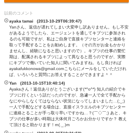
以前のコメント
ayaka tamai (2013-10-29T06:39:47)
Yanさん、返信が遅れてしまい大変申し訳ありません。もし不安
があるようでしたら、エージェントを通してキブツに参加され
るのも可能ですが、私はご自身で直接キブツセンターと連絡を
取って手配することをお勧めします。（その方がお金もかかり
ませんし、経験になると思いますので）。キブツの仕事の繁忙
期は、配属されるキブツによって異なると思うのですが、実際
にキブツで働いていた知人に聞いてみますね。もし良ければ
ayakafukkonowa@gmail.comこちらにメールをしていただけれ
ば、いろいろと質問にお答えすることができますよ＾＾
Yan (2013-10-15T10:40:14)
Ayakaさん！返信ありがとうございます(*^o^*) 知人の紹介でキ
ブツに行くという話だったのですが、急遽一人で全て手配から
なにやらしなくてはならない状況になってしまいました…(;_;)
一人で手配などする場合は、直接イスラエルのキブツセンター
に連絡とることが手っ取り早いですかね…？(￣◇￣;) あと、キ
ブツの仕事が多い時期は大体何月ごろかお分かりですか？ 教え
て頂けると助かります！m(._.)m