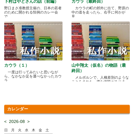
下村はやとさんの話（前編）
カウラ（最終回）
野口まさ准教授主催の、日本の若者
カウラの町の郊外に出て、野原の
のために開かれる恒例のカレー会
中の道を走ったら、右手に何かが
で.....
見.....
カウラ（１）
山中翔太（仮名）の物語（最
終回）
一度は行ってみたいと思いなが
ら、なかなか足を運べなかったカウ
メルボルンで、人種差別のような
ラ.....
ことをされた、嫌な体験がありま
す.....
カレンダー
<
2026-08
>
日
月
火
水
木
金
土