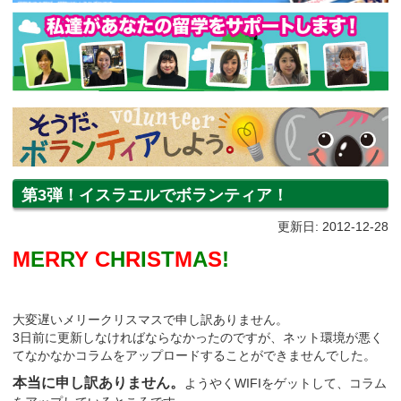
第3弾！イスラエルでボランティア！
更新日: 2012-12-28
M
E
R
R
Y C
H
R
I
S
T
M
A
S
!
大変遅いメリークリスマスで申し訳ありません。
3日前に更新しなければならなかったのですが、ネット環境が悪く
てなかなかコラムをアップロードすることができませんでした。
本当に申し訳ありません。
ようやくWIFIをゲットして、コラム