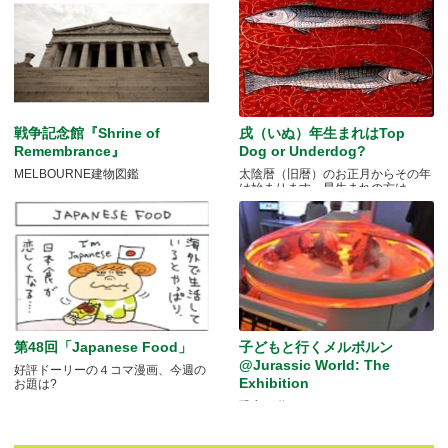
戦争記念館『Shrine of
戌（いぬ）年生まれはTop
Remembrance』
Dog or Underdog?
MELBOURNE建物図鑑
太陰暦（旧暦）のお正月からその年
は始まります。早生まれの方は.....
第48回「Japanese Food」
子どもと行くメルボルン
@Jurassic World: The
好評ドーリーの４コマ漫画、今週の
Exhibition
お題は?
恐竜が動く！