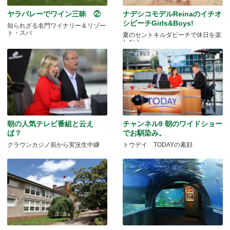
ヤラバレーでワイン三昧 ②
ナデシコモデルReinaのイチオ
シビーチGirls&Boys!
知られざる名門ワイナリー＆リゾー
ト・スパ
夏のセントキルダビーチで休日を楽
しむ！
朝の人気テレビ番組と云え
チャンネル9 朝のワイドショー
ば？
でお馴染み。
クラウンカジノ前から実況生中継
トウデイ TODAYの素顔