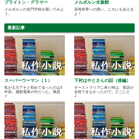
ブライトン・グラマー
メルボルン水族館
メルボルンの名門学校を覗いてみよ
深海世界への誘い。ニモにも会える
う。
よ！
最新記事
スーパーウーマン（１）
下村はやとさんの話（後編）
私が土方アキと初めて会ったのは3
オーストラリアに来た時は、英語が
年前。通勤電車の中だった。満員
全然できなかったので、どこにど
と.....
ん.....