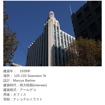
建築年： 1939年
場所： 125-133 Swanston St
設計：Marcus Barlow
建築時代：両大戦期(interwar)
建築様式：アールデコ
用途：オフィス
登録：ナショナルトラスト