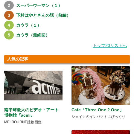
スーパーウーマン（１）
下村はやとさんの話（前編）
カウラ（１）
カウラ（最終回）
トップ20リストへ
人気の記事
南半球最大のビデオ・アート
Cafe「Three One 2 One」
博物館『acmi』
シェイクのインパクトにびっくり
MELBOURNE建物図鑑