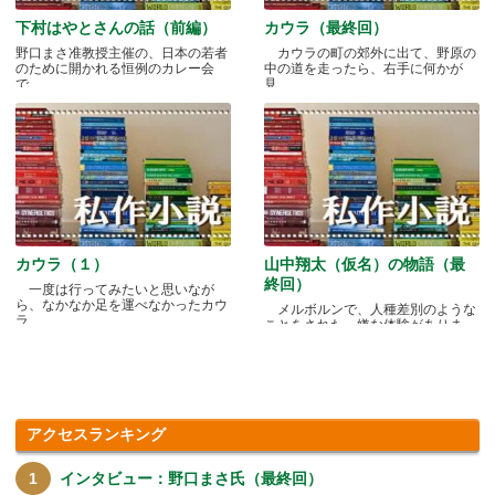
下村はやとさんの話（前編）
カウラ（最終回）
野口まさ准教授主催の、日本の若者
カウラの町の郊外に出て、野原の
のために開かれる恒例のカレー会
中の道を走ったら、右手に何かが
で.....
見.....
カウラ（１）
山中翔太（仮名）の物語（最
終回）
一度は行ってみたいと思いなが
ら、なかなか足を運べなかったカウ
メルボルンで、人種差別のような
ラ.....
ことをされた、嫌な体験がありま
す.....
アクセスランキング
インタビュー：野口まさ氏（最終回）