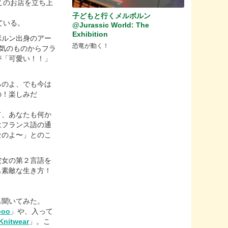
このお店を立ち上
子どもと行くメルボルン
ている。
@Jurassic World: The
Exhibition
ボルン出身のアー
恐竜が動く！
人気のものからフラ
が「可愛い！！」
るのよ、でも今は
の！楽しみだ
て、あなたも何か
はフランス語の通
なのよ〜」とのこ
彼女の第２言語を
も素敵な生き方！
も聞いてみた。
boo
」や、入って
 Knitwear
」。こ