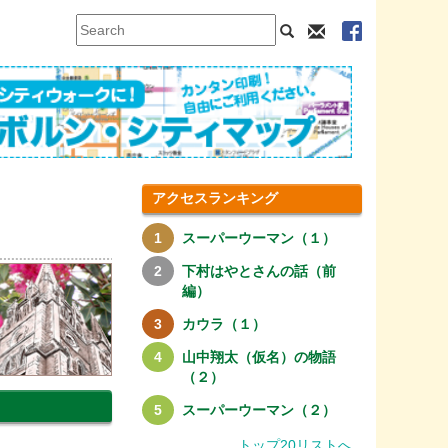
アクセスランキング
スーパーウーマン（１）
下村はやとさんの話（前
編）
カウラ（１）
山中翔太（仮名）の物語
（２）
スーパーウーマン（２）
トップ20リストへ