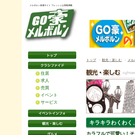
メルボルン体感サイト フレッシュな情報満載
トップ
観光・楽しむ
メル
住居
求人
売買
イベント
サービス
キラキラわくわく、
カラフルで可愛い！そ