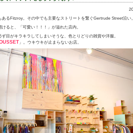
2
Fitzroy。その中でも主要なストリートを繋ぐGertrude Street沿い
開けると、「可愛い！！！」が溢れた店内。
必ず目がキラキラしてしまいそうな、色とりどりの雑貨や洋服。
OUSSET
」。ウキウキが止まらないお店。