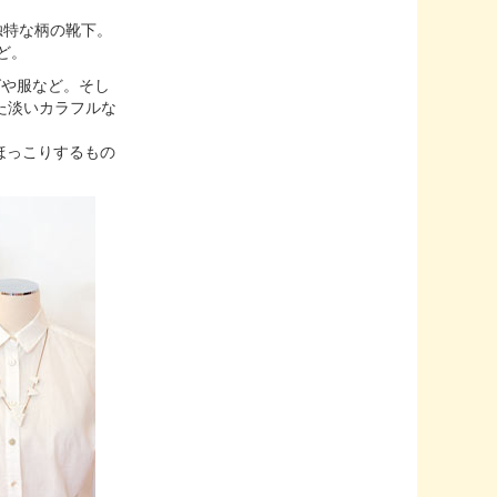
独特な柄の靴下。
ど。
グや服など。そし
た淡いカラフルな
ほっこりするもの