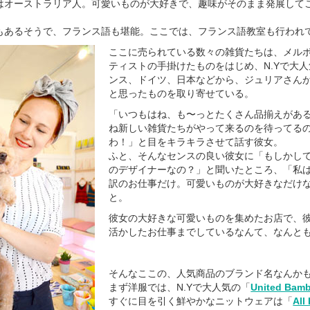
はオーストラリア人。可愛いものが大好きで、趣味がそのまま発展して
もあるそうで、フランス語も堪能。ここでは、フランス語教室も行われ
ここに売られている数々の雑貨たちは、メル
ティストの手掛けたものをはじめ、N.Yで大
ンス、ドイツ、日本などから、ジュリアさん
と思ったものを取り寄せている。
「いつもはね、も〜っとたくさん品揃えがあ
ね新しい雑貨たちがやって来るのを待ってる
わ！」と目をキラキラさせて話す彼女。
ふと、そんなセンスの良い彼女に「もしかし
のデザイナーなの？」と聞いたところ、「私
訳のお仕事だけ。可愛いものが大好きなだけ
と。
彼女の大好きな可愛いものを集めたお店で、
活かしたお仕事までしているなんて、なんと
そんなここの、人気商品のブランド名なんか
まず洋服では、N.Yで大人気の「
United Bam
すぐに目を引く鮮やかなニットウェアは「
All