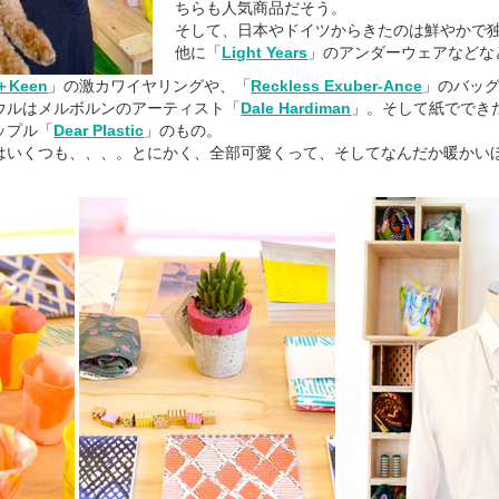
ちらも人気商品だそう。
そして、日本やドイツからきたのは鮮やかで
他に「
Light Years
」のアンダーウェアなどな
＋Keen
」の激カワイヤリングや、「
Reckless Exuber-Ance
」のバッ
ウルはメルボルンのアーティスト「
Dale Hardiman
」。そして紙ででき
ップル「
Dear Plastic
」のもの。
はいくつも、、、。とにかく、全部可愛くって、そしてなんだか暖かい