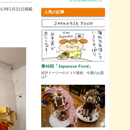
013年2月21日掲載
人気の記事
。
第48回「Japanese Food」
好評ドーリーの４コマ漫画、今週のお題
は?