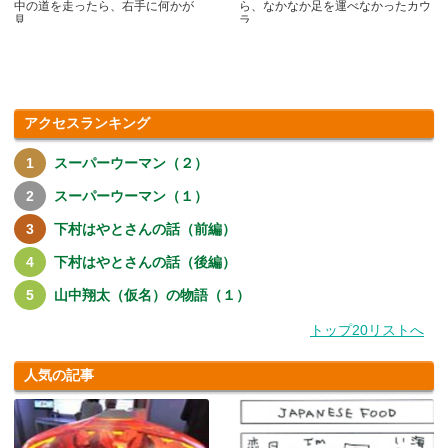
中の道を走ったら、右手に何かが
ら、なかなか足を運べなかったカウ
見.....
ラ.....
アクセスランキング
スーパーウーマン（２）
スーパーウーマン（１）
下村はやとさんの話（前編）
下村はやとさんの話（後編）
山中翔太（仮名）の物語（１）
トップ20リストへ
人気の記事