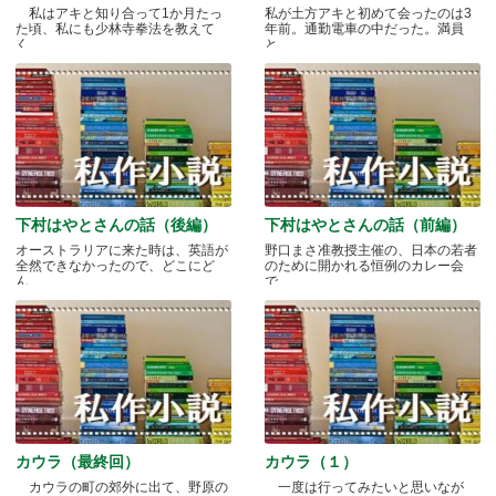
私はアキと知り合って1か月たっ
私が土方アキと初めて会ったのは3
た頃、私にも少林寺拳法を教えて
年前。通勤電車の中だった。満員
く.....
と.....
下村はやとさんの話（後編）
下村はやとさんの話（前編）
オーストラリアに来た時は、英語が
野口まさ准教授主催の、日本の若者
全然できなかったので、どこにど
のために開かれる恒例のカレー会
ん.....
で.....
カウラ（最終回）
カウラ（１）
カウラの町の郊外に出て、野原の
一度は行ってみたいと思いなが