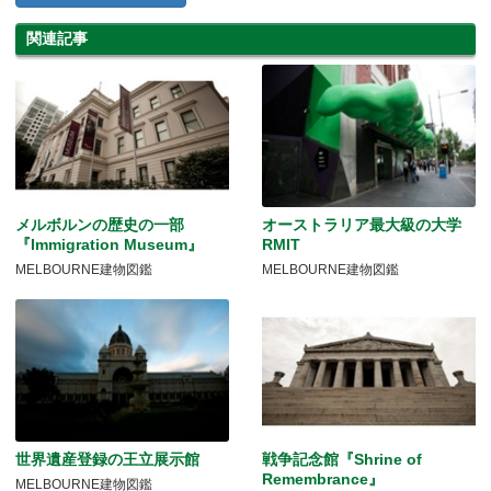
関連記事
メルボルンの歴史の一部
オーストラリア最大級の大学
『Immigration Museum』
RMIT
MELBOURNE建物図鑑
MELBOURNE建物図鑑
世界遺産登録の王立展示館
戦争記念館『Shrine of
Remembrance』
MELBOURNE建物図鑑