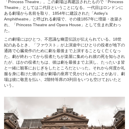
「Princess Theatre」。この劇場は再建設されたもので「Princess
Theatre」としては二代目ということになる。一代目はロンドンに
ある劇場から名前を取り、1854年に建設された「Astley's
Amphitheatre」と呼ばれる劇場で、その後1857年に増築・改築さ
れ、「Princess Theatre and Opera House」として生まれ変わっ
た。
この劇場にはひとつ、不思議な幽霊伝説が伝えられている。18世
紀のあるとき、「ファウスト」が上演途中にひとりの役者が地下の
通路で心臓発作のために劇を最後まで上演することなく亡くなっ
た。劇が終わってから役者たちが楽屋に集められ彼の死を知らされ
たが、ほかの役者たちは、彼は劇を最後まで上演し、たったいま皆
と一緒に観客におじぎをしたところだといった。それから何度か礼
服を身に着けた彼の姿が劇場の座席で見かけられたことがあり、劇
場は彼に敬意を払い、2階特等席の3列目をいつも空けておいたと
いう。