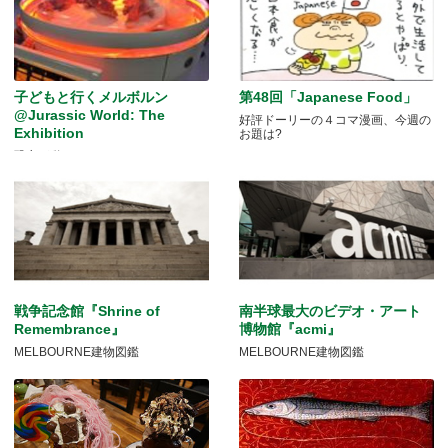
子どもと行くメルボルン
第48回「Japanese Food」
@Jurassic World: The
好評ドーリーの４コマ漫画、今週の
Exhibition
お題は?
恐竜が動く！
戦争記念館『Shrine of
南半球最大のビデオ・アート
Remembrance』
博物館『acmi』
MELBOURNE建物図鑑
MELBOURNE建物図鑑