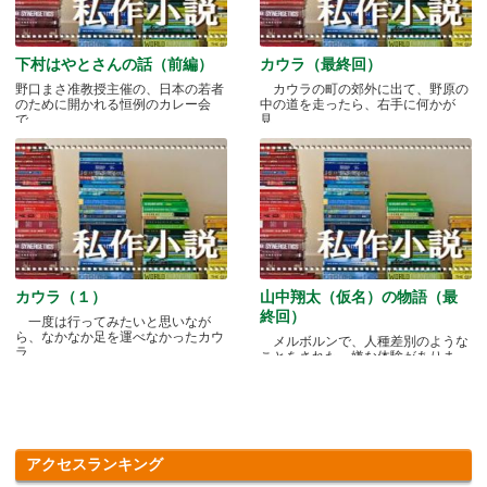
下村はやとさんの話（前編）
カウラ（最終回）
野口まさ准教授主催の、日本の若者
カウラの町の郊外に出て、野原の
のために開かれる恒例のカレー会
中の道を走ったら、右手に何かが
で.....
見.....
カウラ（１）
山中翔太（仮名）の物語（最
終回）
一度は行ってみたいと思いなが
ら、なかなか足を運べなかったカウ
メルボルンで、人種差別のような
ラ.....
ことをされた、嫌な体験がありま
す.....
アクセスランキング