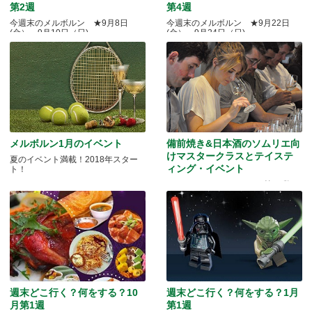
第2週
第4週
今週末のメルボルン ★9月8日
今週末のメルボルン ★9月22日
(金）～9月10日（日)
(金）～9月24日（日)
メルボルン1月のイベント
備前焼き&日本酒のソムリエ向
けマスタークラスとテイステ
夏のイベント満載！2018年スター
ィング・イベント
ト！
Quality Okayama Projectj 第三弾
週末どこ行く？何をする？10
週末どこ行く？何をする？1月
月第1週
第1週