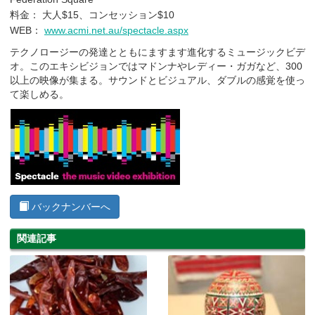
料金： 大人$15、コンセッション$10
WEB：
www.acmi.net.au/spectacle.aspx
テクノロージーの発達とともにますます進化するミュージックビデ
オ。このエキシビジョンではマドンナやレディー・ガガなど、300
以上の映像が集まる。サウンドとビジュアル、ダブルの感覚を使っ
て楽しめる。
バックナンバーへ
関連記事