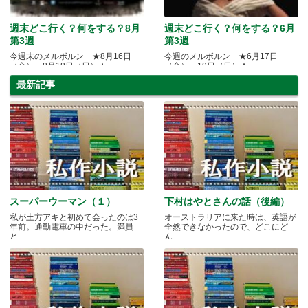
週末どこ行く？何をする？8月
週末どこ行く？何をする？6月
第3週
第3週
今週末のメルボルン ★8月16日
今週のメルボルン ★6月17日
（金）～8月18日（日）★
（金）～19日（日）★
最新記事
スーパーウーマン（１）
下村はやとさんの話（後編）
私が土方アキと初めて会ったのは3
オーストラリアに来た時は、英語が
年前。通勤電車の中だった。満員
全然できなかったので、どこにど
と.....
ん.....