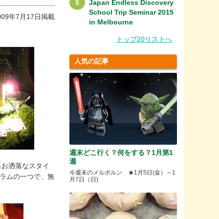
Japan Endless Discovery
School Trip Seminar 2015
009年7月17日掲載
in Melbourne
トップ20リストへ
人気の記事
週末どこ行く？何をする？1月第1
週
もお洒落なスタイ
今週末のメルボルン ★1月5日(金）～1
プログラムの一つで、無
月7日（日)