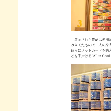
展示された作品は使用済
み立てたもので、人の身
個々にメットカードを購
どを手掛ける‘All in Goo