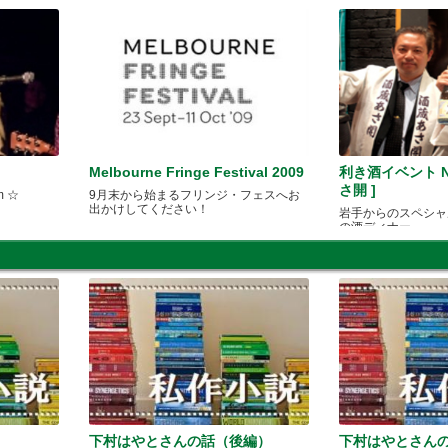
Melbourne Fringe Festival 2009
利き酒イベント No
さ開 ]
om ☆
9月末から始まるフリンジ・フェスへお
出かけしてください！
岩手からのスペシャ
の酒ディナー
下村はやとさんの話（後編）
下村はやとさん