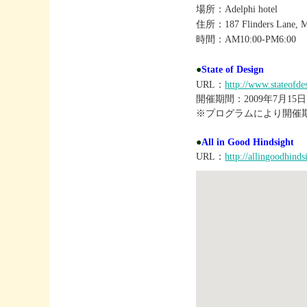
場所：Adelphi hotel
住所：187 Flinders Lane, M
時間：AM10:00-PM6:00
●
State of Design
URL：
http://www.stateofde
開催期間：2009年7月15日
※プログラムにより開催
●
All in Good Hindsight
URL：
http://allingoodhinds