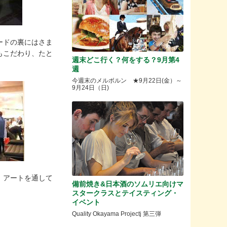
ードの裏にはさま
もこだわり、たと
週末どこ行く？何をする？9月第4
週
今週末のメルボルン ★9月22日(金）～
9月24日（日)
、アートを通して
備前焼き&日本酒のソムリエ向けマ
スタークラスとテイスティング・
イベント
Quality Okayama Projectj 第三弾