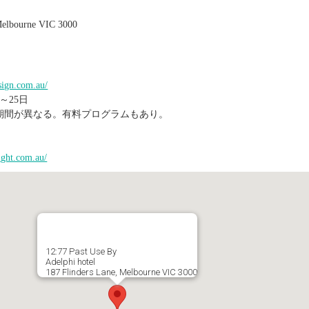
elbourne VIC 3000
sign.com.au/
～25日
期間が異なる。有料プログラムもあり。
ight.com.au/
12:77 Past Use By
Adelphi hotel
187 Flinders Lane, Melbourne VIC 3000