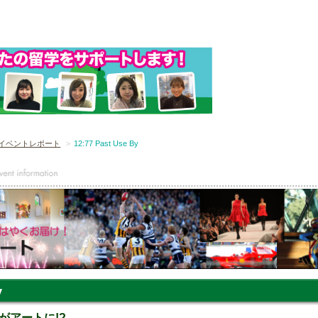
イベントレポート
12:77 Past Use By
y
がアートに!?