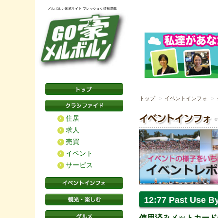
メルボルン体感サイト フレッシュな情報満載
トップ
イベントインフォ
住居
求人
売買
イベント
サービス
12:77 Past Use B
使用済みメットカード