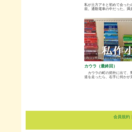
私が土方アキと初めて会った
前。通勤電車の中だった。満員と.
カウラ（最終回）
カウラの町の郊外に出て、
道を走ったら、右手に何かが見..
会員規約