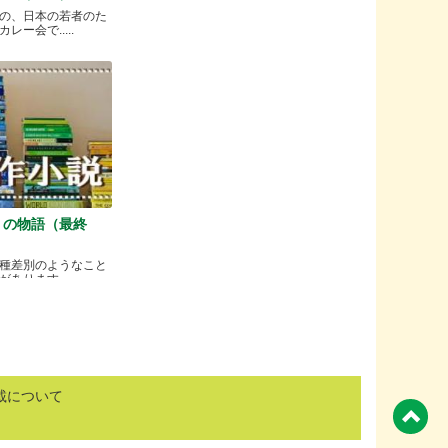
の、日本の若者のた
ー会で.....
）の物語（最終
種差別のようなこと
ります.....
載について