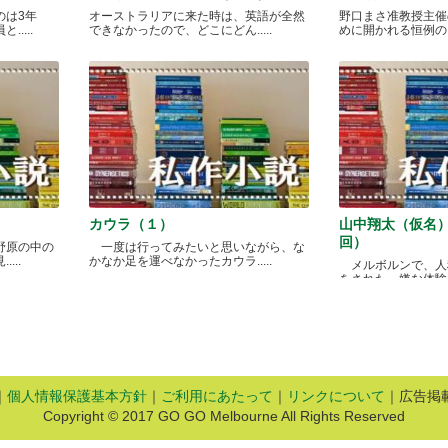
のは3年
オーストラリアに来た時は、英語が全然
野口まさ准教授主催
....
できなかったので、どこにどん.....
めに開かれる恒例のカレ
カウラ（１）
山中翔太（仮名
回）
野原の中の
一度は行ってみたいと思いながら、な
...
かなか足を運べなかったカウラ.....
メルボルンで、人
をされた、嫌な体験があ
｜
個人情報保護基本方針
｜
ご利用にあたって
｜
リンクについて
｜広告掲
Copyright © 2017 GO GO Melbourne All Rights Reserved