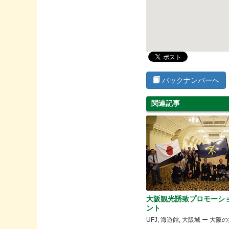
バックナンバーへ
関連記事
大阪観光誘致プロモーシ
ント
UFJ, 海遊館, 大阪城 ー 大