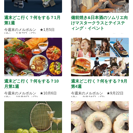
週末どこ行く？何をする？1月
備前焼き&日本酒のソムリエ向
第1週
けマスタークラスとテイステ
ィング・イベント
今週末のメルボルン ★1月5日
(金）～1月7日（日)
Quality Okayama Projectj 第三弾
週末どこ行く？何をする？10
週末どこ行く？何をする？9月
月第1週
第4週
今週末のメルボルン ★10月6日
今週末のメルボルン ★9月22日
(金）～10月8日（日)
(金）～9月24日（日)