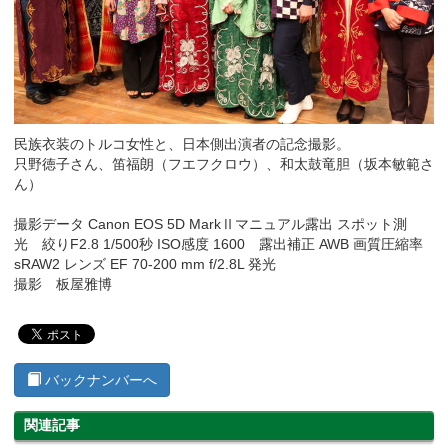
民族衣装のトルコ女性と、日本側出演者の記念撮影。
只野徳子さん、笛福朗（フエフクロウ）、和太鼓竜胆（坂本敏範さ
ん）
撮影データ Canon EOS 5D MarkⅡマニュアル露出 スポット測
光 絞りF2.8 1/500秒 ISO感度 1600 露出補正 AWB 画質圧縮率
sRAW2 レンズ EF 70-200 mm f/2.8L 発光
撮影 板屋雅博
バックナンバーへ
関連記事