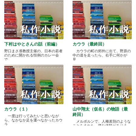
下村はやとさんの話（前編）
カウラ（最終回）
野口まさ准教授主催の、日本の若者
カウラの町の郊外に出て、野原の
のために開かれる恒例のカレー会
中の道を走ったら、右手に何かが
で.....
見.....
カウラ（１）
山中翔太（仮名）の物語（最
終回）
一度は行ってみたいと思いなが
ら、なかなか足を運べなかったカウ
メルボルンで、人種差別のような
ラ.....
ことをされた、嫌な体験がありま
す.....