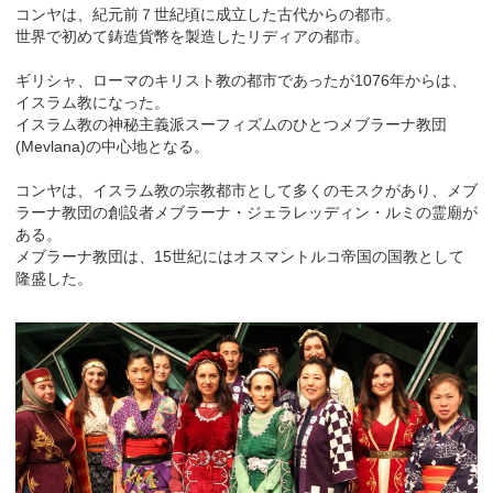
コンヤは、紀元前７世紀頃に成立した古代からの都市。
世界で初めて鋳造貨幣を製造したリディアの都市。
ギリシャ、ローマのキリスト教の都市であったが1076年からは、
イスラム教になった。
イスラム教の神秘主義派スーフィズムのひとつメブラーナ教団
(Mevlana)の中心地となる。
コンヤは、イスラム教の宗教都市として多くのモスクがあり、メブ
ラーナ教団の創設者メブラーナ・ジェラレッディン・ルミの霊廟が
ある。
メブラーナ教団は、15世紀にはオスマントルコ帝国の国教として
隆盛した。