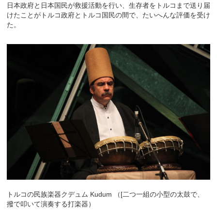
日本政府と日本国民が救援活動を行い、生存者をトルコまで送り届
けたことがトルコ政府とトルコ国民の間で、たいへんな評価を受け
た。
トルコの民族楽器クデュム Kudum （[二つ一組の小型の太鼓で、
撥で叩いて演奏する打楽器）