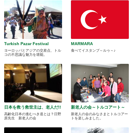
Turkish Pazar Festival
MARMARA
ヨーロッパとアジアの交差点、トル
食べてイスタンブ～ルゥ～♪
コの不思議な魅力を堪能。
日本を救う救世主は、老人だ!!
新老人の会～トルコアート～
高齢化日本の進むべき道とは？日野
新老人の会のみなさまとトルコアー
原先生 新老人の会
トを楽しみました。