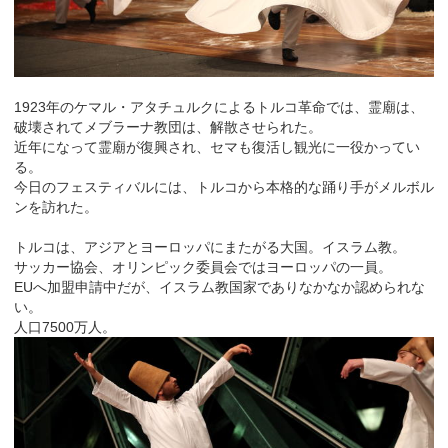
1923年のケマル・アタチュルクによるトルコ革命では、霊廟は、
破壊されてメブラーナ教団は、解散させられた。
近年になって霊廟が復興され、セマも復活し観光に一役かってい
る。
今日のフェスティバルには、トルコから本格的な踊り手がメルボル
ンを訪れた。
トルコは、アジアとヨーロッパにまたがる大国。イスラム教。
サッカー協会、オリンピック委員会ではヨーロッパの一員。
EUへ加盟申請中だが、イスラム教国家でありなかなか認められな
い。
人口7500万人。