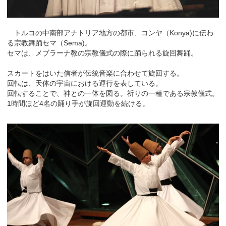
トルコの中南部アナトリア地方の都市、コンヤ（Konya)に伝わ
る宗教舞踊セマ（Sema)。
セマは、メブラーナ教の宗教儀式の際に踊られる旋回舞踊。
スカートをはいた信者が伝統音楽に合わせて旋回する。
回転は、天体の宇宙における運行を表している。
回転することで、神との一体を図る。祈りの一種である宗教儀式。
1時間ほど4名の踊り手が旋回運動を続ける。