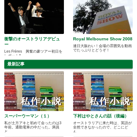
衝撃のオーストラリアデビュ
Royal Melbourne Show 2008
ー
連日大賑わい！会場の雰囲気を動画
でたっぷりとどうぞ！
Les Frères 興奮の豪ツアー初日を
レポート!!
最新記事
スーパーウーマン（１）
下村はやとさんの話（後編）
私が土方アキと初めて会ったのは3
オーストラリアに来た時は、英語が
年前。通勤電車の中だった。満員
全然できなかったので、どこにど
と.....
ん.....