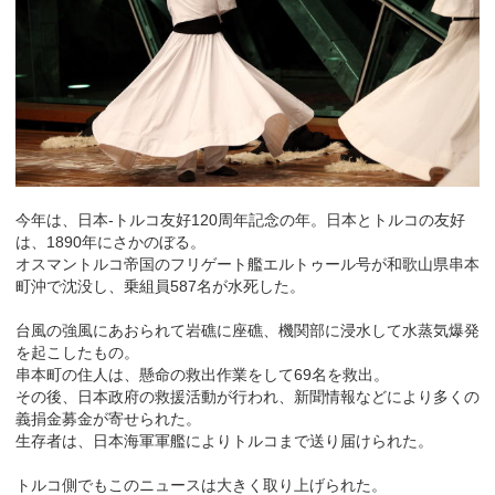
今年は、日本‐トルコ友好120周年記念の年。日本とトルコの友好
は、1890年にさかのぼる。
オスマントルコ帝国のフリゲート艦エルトゥール号が和歌山県串本
町沖で沈没し、乗組員587名が水死した。
台風の強風にあおられて岩礁に座礁、機関部に浸水して水蒸気爆発
を起こしたもの。
串本町の住人は、懸命の救出作業をして69名を救出。
その後、日本政府の救援活動が行われ、新聞情報などにより多くの
義捐金募金が寄せられた。
生存者は、日本海軍軍艦によりトルコまで送り届けられた。
トルコ側でもこのニュースは大きく取り上げられた。