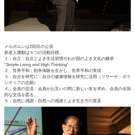
メルボルンは2回目の公演
新老人運動は５つの活動目標。
１．自立：自立とよき生活習慣やわが国のよき文化の継承
“Simple Living and High Thinking”
２．世界平和：戦争体験を生かし、世界平和の実現
３．自分を研究に：自分の健康情報を研究に活用（リサーチ・ボラ
ンティアの志願）
４．会員の交流：会員がお互いの間に新しい友を求め、会員の全国
的な交流を図る。
５．自然に感謝：自然への感謝とよき生き方の普及