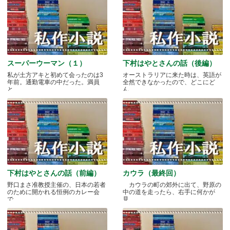
スーパーウーマン（１）
下村はやとさんの話（後編）
私が土方アキと初めて会ったのは3
オーストラリアに来た時は、英語が
年前。通勤電車の中だった。満員
全然できなかったので、どこにど
と.....
ん.....
下村はやとさんの話（前編）
カウラ（最終回）
野口まさ准教授主催の、日本の若者
カウラの町の郊外に出て、野原の
のために開かれる恒例のカレー会
中の道を走ったら、右手に何かが
で.....
見.....