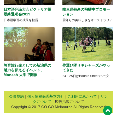
日本語弁論大会ビクトリア州
岐阜県特産の飛騨牛プロモー
最終選考会2019
ション
日本語学習の成果を披露
霜降りの美味しさをオーストラリア
に
教育旅行先としての新潟県の
夢運び隊リキシャーズがやっ
魅力を伝えるイベント、
てきた
Monash 大学で開催
24・25日はBourke Street に出没
米どころでの農業とモノづくりの両
方を体験できる
会員規約
｜
個人情報保護基本方針
｜
ご利用にあたって
｜
リン
クについて
｜広告掲載について
Copyright © 2017 GO GO Melbourne All Rights Reserved