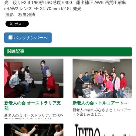
光 絞りF2.8 1/60秒 ISO感度 6400 露出補正 AWB 画質圧縮率
sRAW2 レンズ EF 24-70 mm f/2.8L 発光
撮影 板屋雅博
バックナンバーへ
関連記事
新老人の会 オーストラリア支
新老人の会～トルコアート～
部
新老人の会のみなさまとトルコアー
トを楽しみました。
新老人の会 オーストラリア。世代を
超えた交流から学ぶこととは・・