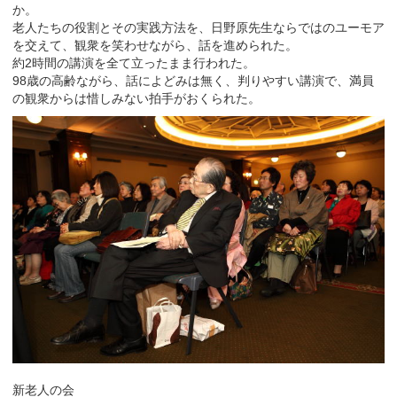
か。
老人たちの役割とその実践方法を、日野原先生ならではのユーモア
を交えて、観衆を笑わせながら、話を進められた。
約2時間の講演を全て立ったまま行われた。
98歳の高齢ながら、話によどみは無く、判りやすい講演で、満員
の観衆からは惜しみない拍手がおくられた。
新老人の会