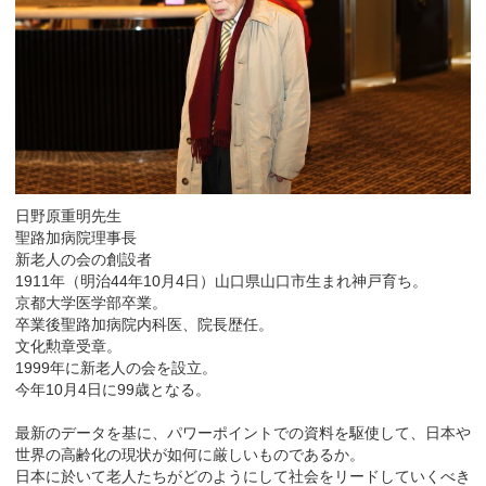
日野原重明先生
聖路加病院理事長
新老人の会の創設者
1911年（明治44年10月4日）山口県山口市生まれ神戸育ち。
京都大学医学部卒業。
卒業後聖路加病院内科医、院長歴任。
文化勲章受章。
1999年に新老人の会を設立。
今年10月4日に99歳となる。
最新のデータを基に、パワーポイントでの資料を駆使して、日本や
世界の高齢化の現状が如何に厳しいものであるか。
日本に於いて老人たちがどのようにして社会をリードしていくべき