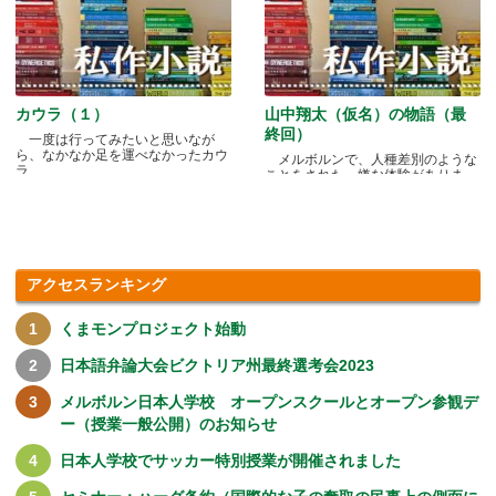
カウラ（１）
山中翔太（仮名）の物語（最
終回）
一度は行ってみたいと思いなが
ら、なかなか足を運べなかったカウ
メルボルンで、人種差別のような
ラ.....
ことをされた、嫌な体験がありま
す.....
アクセスランキング
くまモンプロジェクト始動
日本語弁論大会ビクトリア州最終選考会2023
メルボルン日本人学校 オープンスクールとオープン参観デ
ー（授業一般公開）のお知らせ
日本人学校でサッカー特別授業が開催されました