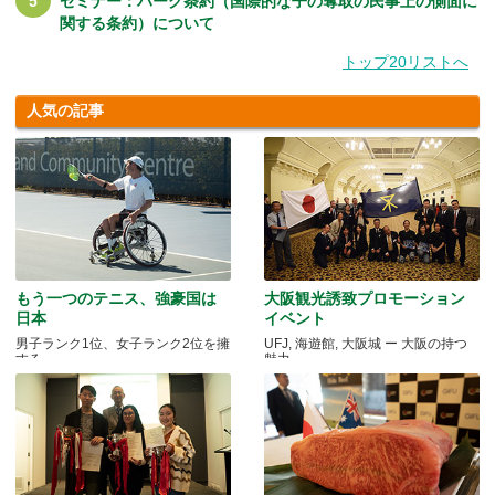
セミナー：ハーグ条約（国際的な子の奪取の民事上の側面に
関する条約）について
トップ20リストへ
人気の記事
もう一つのテニス、強豪国は
大阪観光誘致プロモーション
日本
イベント
男子ランク1位、女子ランク2位を擁
UFJ, 海遊館, 大阪城 ー 大阪の持つ
する
魅力