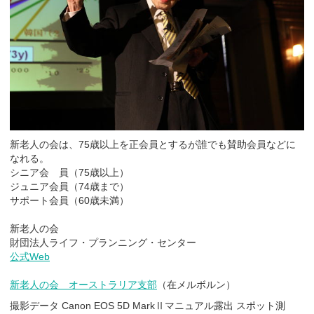
新老人の会は、75歳以上を正会員とするが誰でも賛助会員などに
なれる。
シニア会 員（75歳以上）
ジュニア会員（74歳まで）
サポート会員（60歳未満）
新老人の会
財団法人ライフ・プランニング・センター
公式Web
新老人の会 オーストラリア支部
（在メルボルン）
撮影データ Canon EOS 5D MarkⅡマニュアル露出 スポット測