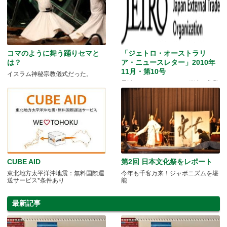
コマのように舞う踊りセマと
「ジェトロ・オーストラリ
は？
ア・ニュースレター」2010年
11月・第10号
イスラム神秘宗教儀式だった。
最近のオーストラリアの経済、農業
等の情勢など
CUBE AID
第2回 日本文化祭をレポート
東北地方太平洋沖地震：無料国際運
今年も千客万来！ジャボニズムを堪
送サービス*条件あり
能
最新記事